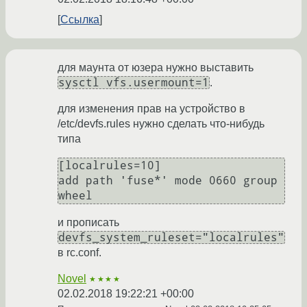
Ссылка
для маунта от юзера нужно выставить
sysctl vfs.usermount=1
.
для изменения прав на устройство в
/etc/devfs.rules нужно сделать что-нибудь
типа
[localrules=10]

add path 'fuse*' mode 0660 group 
и прописать
devfs_system_ruleset="localrules"
в rc.conf.
Novel
★★★★
02.02.2018 19:22:21 +00:00