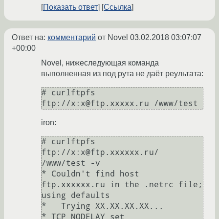
Показать ответ
Ссылка
Ответ на:
комментарий
от Novel
03.02.2018 03:07:07
+00:00
Novel, нижеследующая команда
выполненная из под рута не даёт реультата:
# curlftpfs  
iron:
# curlftpfs 
ftp://x:x@ftp.xxxxxx.ru/ 
/www/test -v

* Couldn't find host 
ftp.xxxxxx.ru in the .netrc file; 
using defaults

*   Trying XX.XX.XX.XX...

* TCP_NODELAY set
