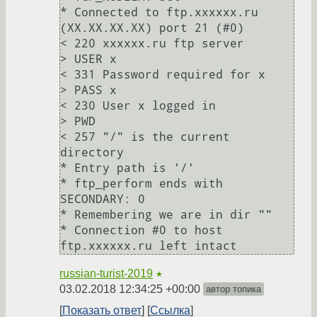
* Connected to ftp.xxxxxx.ru 
(XX.XX.XX.XX) port 21 (#0)

< 220 xxxxxx.ru ftp server

> USER x

< 331 Password required for x

> PASS x

< 230 User x logged in

> PWD

< 257 "/" is the current 
directory

* Entry path is '/'

* ftp_perform ends with 
SECONDARY: 0

* Remembering we are in dir ""

* Connection #0 to host 
russian-turist-2019
★
03.02.2018 12:34:25 +00:00
автор топика
Показать ответ
Ссылка