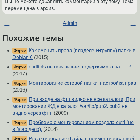
Вы не можете добавлять комментарии в эту тему. Тема
перемещена в архив.
←
Admin
→
Похожие темы
Как сменить права (владелец+группу) папки в
Форум
Debian 6
(2015)
curlftpfs не показывает содержимого на FTP
Форум
(2017)
Монтирование сетевой папки, настройка прав
Форум
(2016)
При входе на фтп видно не все каталоги, При
Форум
монтировании ЖД в каталог /var/ftp/pub2. pub2 не
видно через фтп.
(2009)
Проблема с монтированием раздела ext4 (не
Форум
в fstab дело).
(2014)
Редактирование файла в примонтированной
Форум