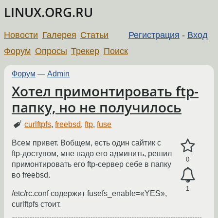
LINUX.ORG.RU
Новости
Галерея
Статьи
Регистрация
-
Вход
Форум
Опросы
Трекер
Поиск
Форум
—
Admin
Хотел примонтировать ftp-
папку, но не получилось
curlftpfs
,
freebsd
,
ftp
,
fuse
Всем привет. Вобщем, есть один сайтик с
ftp-доступом, мне надо его админить, решил
0
примонтировать его ftp-сервер себе в папку
во freebsd.
1
/etc/rc.conf содержит fusefs_enable=«YES»,
curlftpfs стоит.