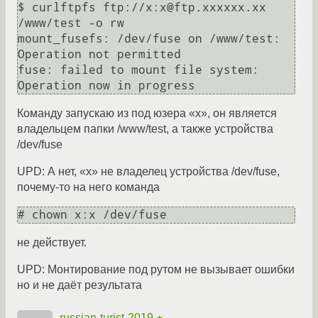
$ curlftpfs ftp://x:x@ftp.xxxxxx.xx 
/www/test -o rw

mount_fusefs: /dev/fuse on /www/test: 
Operation not permitted

fuse: failed to mount file system: 
Команду запускаю из под юзера «х», он является
владельцем папки /www/test, а также устройства
/dev/fuse
UPD: А нет, «х» не владелец устройства /dev/fuse,
почему-то на него команда
не действует.
UPD: Монтирование под рутом не вызывает ошибки
но и не даёт результата
russian-turist-2019