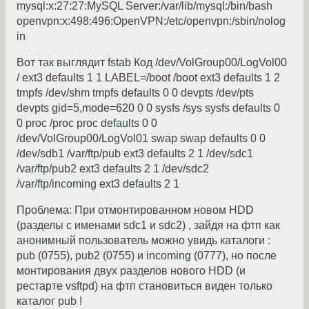
mysql:x:27:27:MySQL Server:/var/lib/mysql:/bin/bash
openvpn:x:498:496:OpenVPN:/etc/openvpn:/sbin/nolog
in
Вот так выглядит fstab Код /dev/VolGroup00/LogVol00
/ ext3 defaults 1 1 LABEL=/boot /boot ext3 defaults 1 2
tmpfs /dev/shm tmpfs defaults 0 0 devpts /dev/pts
devpts gid=5,mode=620 0 0 sysfs /sys sysfs defaults 0
0 proc /proc proc defaults 0 0
/dev/VolGroup00/LogVol01 swap swap defaults 0 0
/dev/sdb1 /var/ftp/pub ext3 defaults 2 1 /dev/sdc1
/var/ftp/pub2 ext3 defaults 2 1 /dev/sdc2
/var/ftp/incoming ext3 defaults 2 1
Проблема: При отмонтированном новом HDD
(разделы с именами sdc1 и sdc2) , зайдя на фтп как
анонимный пользователь можно увидь каталоги :
pub (0755), pub2 (0755) и incoming (0777), но после
монтирования двух разделов нового HDD (и
рестарте vsftpd) на фтп становиться виден только
каталог pub !