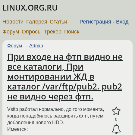
LINUX.ORG.RU
Новости
Галерея
Статьи
Регистрация
-
Вход
Форум
Опросы
Трекер
Поиск
Форум
—
Admin
При входе на фтп видно не
все каталоги, При
монтировании ЖД в
каталог /var/ftp/pub2. pub2
не видно через фтп.
Vsftp работал нормально, до того момента,
когда понадобилось расширить фтп, путем
0
добавления нового HDD.
Имеется: