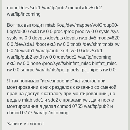
mount /dev/sdc1 /var/ftp/pub2 mount /dev/sdc2
/var/ftp/incoming
Вот так выглядит mtab Код /dev/mapper/VolGroup00-
LogVol00 / ext3 rw 0 0 proc /proc proc rw 0 0 sysfs /sys
sysfs rw 0 0 devpts /dev/pts devpts rw,gid=5,mode=620
0 0 /dev/sda1 /boot ext3 rw 0 0 tmpfs /dev/shm tmpfs rw
0 0 /dev/sdb1 /var/ftp/pub ext3 rw 0 0 /dev/sdc1
/var/ftp/pub2 ext3 rw 0 0 /dev/sdc2 /var/ftp/incoming
ext3 rw 0 0 none /proc/sys/fs/binfmt_misc binfmt_misc
rw 0 0 sunrpc /var/lib/nfs/rpc_pipefs rpc_pipefs rw 0 0
Я так понимаю "исчезновение" каталогов при
монтировании в них разделов связанно со сменой
прав на доступ к каталогу при монтированнии , но
ведь в mtab sdc1 и sdc2 с правами rw , да и после
монтирования я делал chmod 0755 /var/ftp/pub2 и
сhmod 0777 /var/ftp /incoming.
Записи из логов :