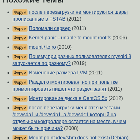
после перезагрузки не монтируются шары
Форум
прописанные в FSTAB
(2012)
Поломали сервер
(2011)
Форум
Kernel panic - unable to mount root fs
(2006)
Форум
mount / to ro
(2010)
Форум
Почему при разных пользователях mysqld 8
Форум
запускается по разному?
(2019)
Изменение размера LVM
(2011)
Форум
Раздел отмонтирован, но при попытке
Форум
примонтировать пишет что раздел занят
(2011)
Монтирование диска в CentOS 5x
(2012)
Форум
после перезагрузки меняются местами
Форум
/dev/sda1 и /dev/sdb1, а /dev/sdc1 который на
отдельном коктроллере остается на месте, в чем
может быть причина?
(2008)
Mount point /dev/shm does not exist (Debian)
Форум