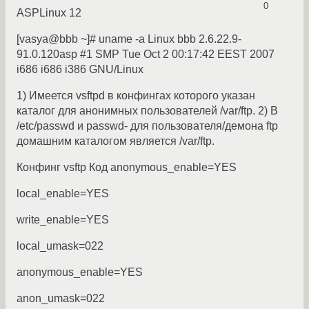
0
ASPLinux 12
[vasya@bbb ~]# uname -a Linux bbb 2.6.22.9-
91.0.120asp #1 SMP Tue Oct 2 00:17:42 EEST 2007
i686 i686 i386 GNU/Linux
1) Имеется vsftpd в конфингах которого указан
каталог для анонимных пользователей /var/ftp. 2) В
/etc/passwd и passwd- для пользователя/демона ftp
домашним каталогом является /var/ftp.
Конфинг vsftp Код anonymous_enable=YES
local_enable=YES
write_enable=YES
local_umask=022
anonymous_enable=YES
anon_umask=022