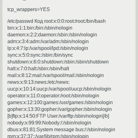
tcp_wrappers=YES
/etc/passwd Код root:x:0:0:root:/root:/bin/bash
bin:x:1:1:bin:/bin:/sbin/nologin
daemon:x:2:2:daemon:/sbin:/sbin/nologin
adm:x:3:4:adm:/var/adm:/sbin/nologin
lp:x:4:7:lp:/var/spool/lpd:/sbin/nologin
sync:x:5:0:sync:/sbin:/bin/sync
shutdown:x:6:0:shutdown:/sbin:/sbin/shutdown
halt:x:7:0:halt:/sbin:/sbin/halt
mail:x:8:12:mail:/var/spool/mail:/sbin/nologin
news:x:9:13:news:/etc/news:
uucp:x:10:14:uucp:/var/spool/uucp:/sbin/nologin
operator:x:11:0:operator:/root:/sbin/nologin
games:x:12:100:games:/usr/games:/sbin/nologin
gopher:x:13:30:gopher:/var/gopher:/sbin/nologin
[b]ftp:x:14:50:FTP User:/var/ftp:/sbin/nologin[/b]
nobody:x:99:99:Nobody:/:/sbin/nologin
dbus:x:81:81:System message bus:/:/sbin/nologin
rpm:x:37:37::/var/lib/rpm:/sbin/nologin