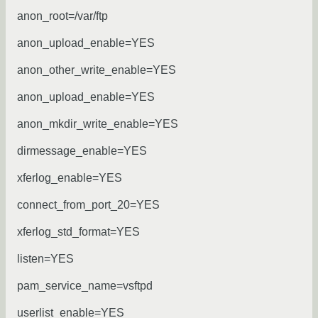
anon_root=/var/ftp
anon_upload_enable=YES
anon_other_write_enable=YES
anon_upload_enable=YES
anon_mkdir_write_enable=YES
dirmessage_enable=YES
xferlog_enable=YES
connect_from_port_20=YES
xferlog_std_format=YES
listen=YES
pam_service_name=vsftpd
userlist_enable=YES