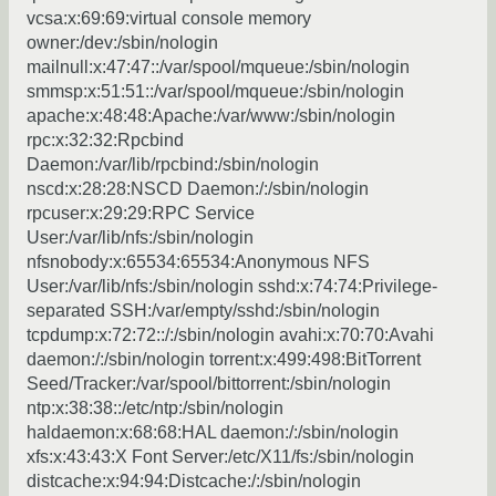
vcsa:x:69:69:virtual console memory
owner:/dev:/sbin/nologin
mailnull:x:47:47::/var/spool/mqueue:/sbin/nologin
smmsp:x:51:51::/var/spool/mqueue:/sbin/nologin
apache:x:48:48:Apache:/var/www:/sbin/nologin
rpc:x:32:32:Rpcbind
Daemon:/var/lib/rpcbind:/sbin/nologin
nscd:x:28:28:NSCD Daemon:/:/sbin/nologin
rpcuser:x:29:29:RPC Service
User:/var/lib/nfs:/sbin/nologin
nfsnobody:x:65534:65534:Anonymous NFS
User:/var/lib/nfs:/sbin/nologin sshd:x:74:74:Privilege-
separated SSH:/var/empty/sshd:/sbin/nologin
tcpdump:x:72:72::/:/sbin/nologin avahi:x:70:70:Avahi
daemon:/:/sbin/nologin torrent:x:499:498:BitTorrent
Seed/Tracker:/var/spool/bittorrent:/sbin/nologin
ntp:x:38:38::/etc/ntp:/sbin/nologin
haldaemon:x:68:68:HAL daemon:/:/sbin/nologin
xfs:x:43:43:X Font Server:/etc/X11/fs:/sbin/nologin
distcache:x:94:94:Distcache:/:/sbin/nologin