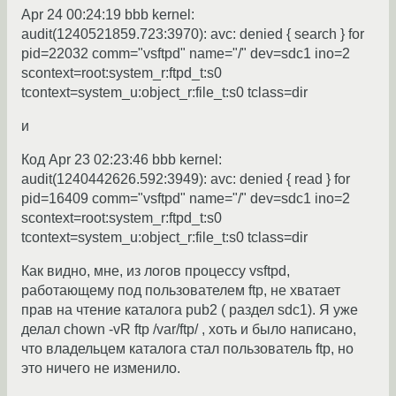
Apr 24 00:24:19 bbb kernel:
audit(1240521859.723:3970): avc: denied { search } for
pid=22032 comm="vsftpd" name="/" dev=sdc1 ino=2
scontext=root:system_r:ftpd_t:s0
tcontext=system_u:object_r:file_t:s0 tclass=dir
и
Код Apr 23 02:23:46 bbb kernel:
audit(1240442626.592:3949): avc: denied { read } for
pid=16409 comm="vsftpd" name="/" dev=sdc1 ino=2
scontext=root:system_r:ftpd_t:s0
tcontext=system_u:object_r:file_t:s0 tclass=dir
Как видно, мне, из логов процессу vsftpd,
работающему под пользователем ftp, не хватает
прав на чтение каталога pub2 ( раздел sdc1). Я уже
делал chown -vR ftp /var/ftp/ , хоть и было написано,
что владельцем каталога стал пользователь ftp, но
это ничего не изменило.