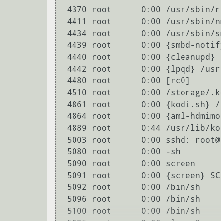
 4370 root      0:00 /usr/sbin/rpc.mountd

 4411 root      0:00 /usr/sbin/nmbd

 4434 root      0:00 /usr/sbin/smbd

 4439 root      0:00 {smbd-notifyd} /usr/sbin/smbd

 4440 root      0:00 {cleanupd} /usr/sbin/smbd

 4442 root      0:00 {lpqd} /usr/sbin/smbd

 4480 root      0:00 [rc0]

 4510 root      0:00 /storage/.kodi/addons/service.ttyd/bin/ttyd -O -T xterm -p 11111 login root

 4861 root      0:00 {kodi.sh} /bin/sh /usr/lib/kodi/kodi.sh --standalone -fs

 4864 root      0:00 {aml-hdmimonitor} /bin/sh /usr/lib/kodi/aml-hdmimonitor.sh

 4889 root      0:44 /usr/lib/kodi/kodi.bin --standalone -fs

 5003 root      0:00 sshd: root@pts/0

 5080 root      0:00 -sh

 5090 root      0:00 screen

 5091 root      0:00 {screen} SCREEN

 5092 root      0:00 /bin/sh

 5096 root      0:00 /bin/sh

 5100 root      0:00 /bin/sh
