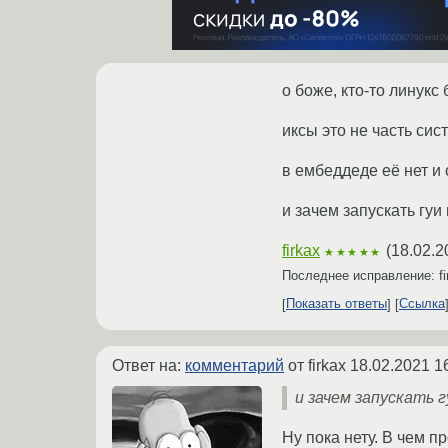
о боже, кто-то линукс
иксы это не часть си
в ембеддеде её нет и
и зачем запускать гуи
firkax
(
18.02.2
★★★★★
Последнее исправление: f
Показать ответы
Ссылка
Ответ на:
комментарий
от firkax
18.02.2021 1
и зачем запускать 
Ну пока нету. В чем п