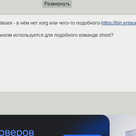
Развернуть
ware - в нём нет xorg или чего-то подобного-
https://bin.ent
анизм используется для подобного команде xhost?