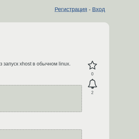
Регистрация
-
Вход
запуск xhost в обычном linux.
0
2