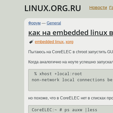
LINUX.ORG.RU
Новости
Г
Форум
—
General
как на embedded linux 
embedded linux
,
xorg
Пытаюсь на CoreELEC в chroot запустить GUI
Когда аналогично на ноуте успешно запускал
 % xhost +local:root

non-network local connections be
но похоже, что в CoreELEC нет в списках пр
CoreELEC:~ # ps auxw |less
