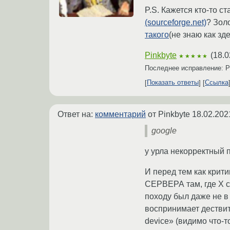
P.S. Кажется кто-то 
(sourceforge.net)
? Зол
такого
(не знаю как зд
Pinkbyte
(
18.0
★★★★★
Последнее исправление: P
Показать ответы
Ссылка
Ответ на:
комментарий
от Pinkbyte
18.02.202
google
у урла некорректный 
И перед тем как крити
СЕРВЕРА там, где X с
походу был даже не в 
воспринимает дествит
device» (видимо что-т