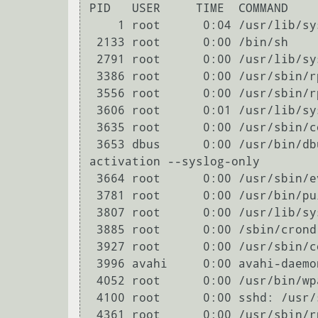
PID   USER     TIME  COMMAND

    1 root      0:04 /usr/lib/systemd/systemd

 2133 root      0:00 /bin/sh

 2791 root      0:00 /usr/lib/systemd/systemd-journald

 3386 root      0:00 /usr/sbin/rpcbind -f

 3556 root      0:00 /usr/sbin/rpc.idmapd

 3606 root      0:01 /usr/lib/systemd/systemd-udevd

 3635 root      0:00 /usr/sbin/connman-vpnd -n

 3653 dbus      0:00 /usr/bin/dbus-daemon --system --address=systemd: --nofork --nopidfile --systemd-
activation --syslog-only

 3664 root      0:00 /usr/sbin/eventlircd -f --evmap=/etc/eventlircd.d --socket=/run/lirc/lircd

 3781 root      0:00 /usr/bin/pulseaudio --system --disallow-exit --exit-idle-time=-1 --disable-shm

 3807 root      0:00 /usr/lib/systemd/systemd-logind

 3885 root      0:00 /sbin/crond -f -S

 3927 root      0:00 /usr/sbin/connmand -nr --config=/etc/connman/main.conf

 3996 avahi     0:00 avahi-daemon: running [CoreELEC.local]

 4052 root      0:00 /usr/bin/wpa_supplicant -u

 4100 root      0:00 sshd: /usr/sbin/sshd -D [listener] 0 of 10-100 startups

 4361 root      0:00 /usr/sbin/rpc.statd
