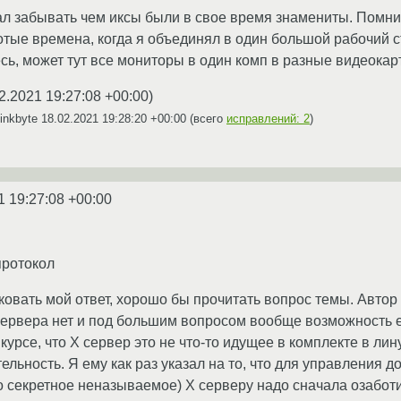
стал забывать чем иксы были в свое время знамениты. Помн
отые времена, когда я объединял в один большой рабочий с
есь, может тут все мониторы в один комп в разные видеокар
2.2021 19:27:08 +00:00
)
inkbyte
18.02.2021 19:28:20 +00:00
(всего
исправлений: 2
)
1 19:27:08 +00:00
протокол
ковать мой ответ, хорошо бы прочитать вопрос темы. Автор 
ервера нет и под большим вопросом вообще возможность ег
курсе, что X сервер это не что-то идущее в комплекте в лин
ельность. Я ему как раз указал на то, что для управления 
о секретное неназываемое) X серверу надо сначала озаботи