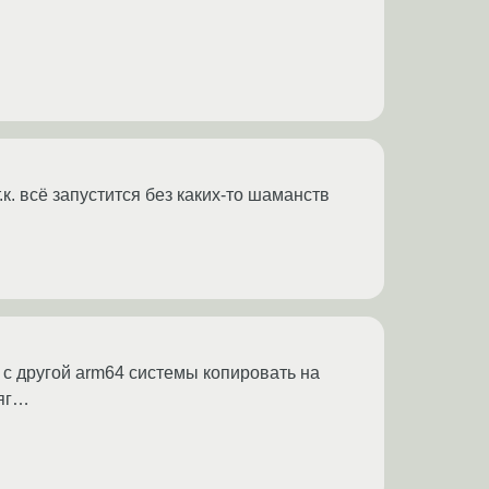
.к. всё запустится без каких-то шаманств
 с другой arm64 системы копировать на
ряг…