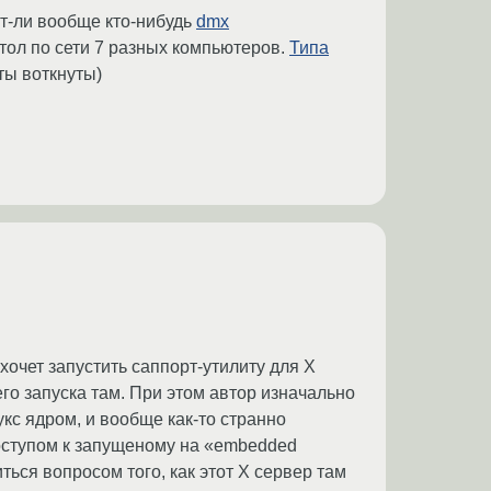
ит-ли вообще кто-нибудь
dmx
тол по сети 7 разных компьютеров.
Типа
ты воткнуты)
хочет запустить саппорт-утилиту для X
о запуска там. При этом автор изначально
укс ядром, и вообще как-то странно
доступом к запущеному на «embedded
ться вопросом того, как этот X сервер там