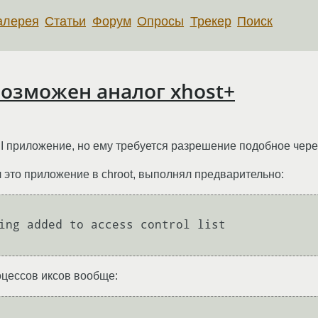
алерея
Статьи
Форум
Опросы
Трекер
Поиск
возможен аналог xhost+
 приложение, но ему требуется разрешение подобное через 
 это приложение в chroot, выполнял предварительно:
ing added to access control list

оцессов иксов вообще: