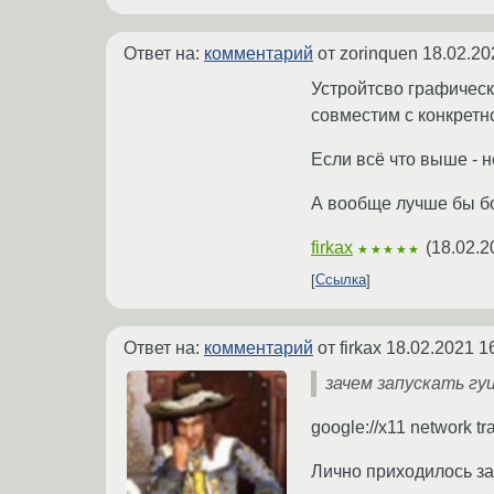
Ответ на:
комментарий
от zorinquen
18.02.20
Устройтсво графическ
совместим с конкретно
Если всё что выше - н
А вообще лучше бы б
firkax
(
18.02.2
★★★★★
Ссылка
Ответ на:
комментарий
от firkax
18.02.2021 1
зачем запускать гу
google://x11 network t
Лично приходилось за