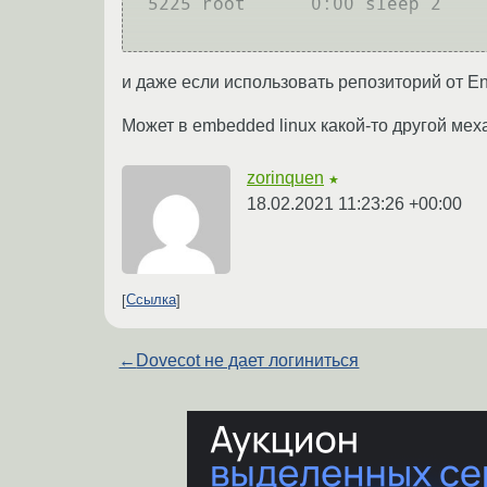
 5225 root      0:00 sleep 2

и даже если использовать репозиторий от Ent
Может в embedded linux какой-то другой мех
zorinquen
★
18.02.2021 11:23:26 +00:00
Ссылка
←
Dovecot не дает логиниться