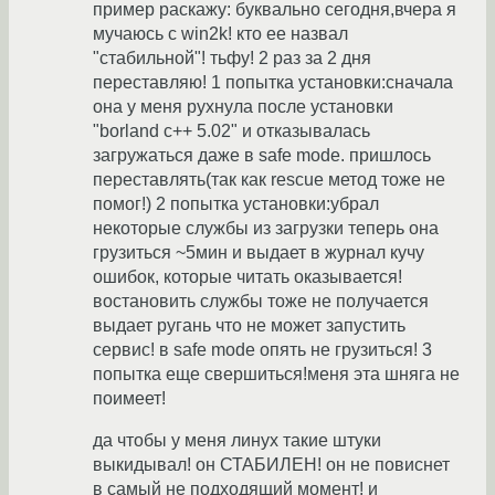
пример раскажу: буквально сегодня,вчера я
мучаюсь с win2k! кто ее назвал
"стабильной"! тьфу! 2 раз за 2 дня
переставляю! 1 попытка установки:сначала
она у меня рухнула после установки
"borland c++ 5.02" и отказывалась
загружаться даже в safe mode. пришлось
переставлять(так как rescue метод тоже не
помог!) 2 попытка установки:убрал
некоторые службы из загрузки теперь она
грузиться ~5мин и выдает в журнал кучу
ошибок, которые читать оказывается!
востановить службы тоже не получается
выдает ругань что не может запустить
сервис! в safe mode опять не грузиться! 3
попытка еще свершиться!меня эта шняга не
поимеет!
да чтобы у меня линух такие штуки
выкидывал! он СТАБИЛЕН! он не повиснет
в самый не подходящий момент! и