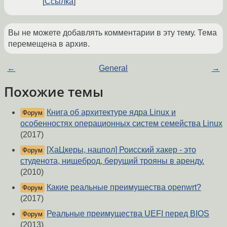
Ссылка
Вы не можете добавлять комментарии в эту тему. Тема
перемещена в архив.
←
General
→
Похожие темы
Книга об архитектуре ядра Linux и
Форум
особенностях операционных систем семейства Linux
(2017)
[ХаЦкеры, нацпол] Роисский хакер - это
Форум
студенота, нищеброд, берущий трояны в аренду.
(2010)
Какие реальные преимущества openwrt?
Форум
(2017)
Реальные преимущества UEFI перед BIOS
Форум
(2013)