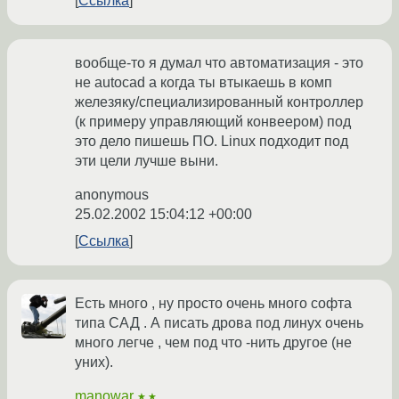
Ссылка
вообще-то я думал что автоматизация - это
не autocad а когда ты втыкаешь в комп
железяку/специализированный контроллер
(к примеру управляющий конвеером) под
это дело пишешь ПО. Linux подходит под
эти цели лучше выни.
anonymous
25.02.2002 15:04:12 +00:00
Ссылка
Есть много , ну просто очень много софта
типа САД . А писать дрова под линух очень
много легче , чем под что -нить другое (не
уних).
manowar
★★