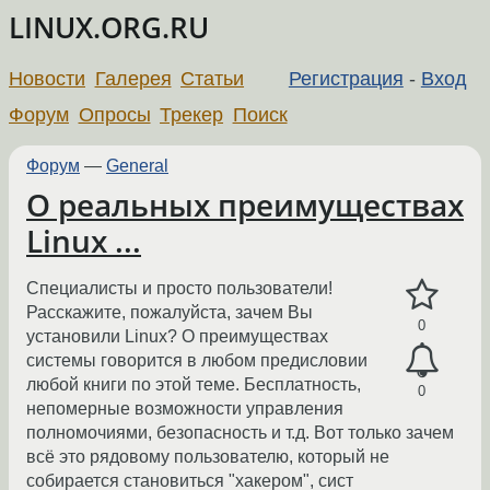
LINUX.ORG.RU
Новости
Галерея
Статьи
Регистрация
-
Вход
Форум
Опросы
Трекер
Поиск
Форум
—
General
О реальных преимуществах
Linux ...
Специалисты и просто пользователи!
Расскажите, пожалуйста, зачем Вы
0
установили Linux? О преимуществах
системы говорится в любом предисловии
любой книги по этой теме. Бесплатность,
0
непомерные возможности управления
полномочиями, безопасность и т.д. Вот только зачем
всё это рядовому пользователю, который не
собирается становиться "хакером", сист