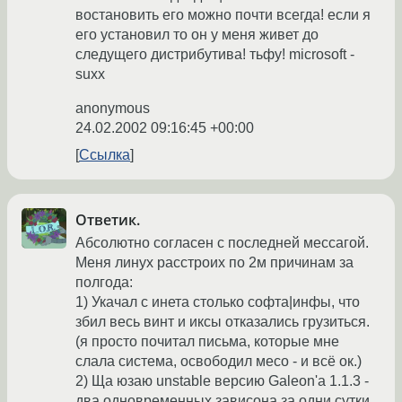
востановить его можно почти всегда! если я
его установил то он у меня живет до
следущего дистрибутива! тьфу! microsoft -
suxx
anonymous
24.02.2002 09:16:45 +00:00
Ссылка
Ответик.
Абсолютно согласен с последней мессагой.
Меня линух расстроих по 2м причинам за
полгода:
1) Укачал с инета столько софта|инфы, что
збил весь винт и иксы отказались грузиться.
(я просто почитал письма, которые мне
слала система, освободил месо - и всё ок.)
2) Ща юзаю unstable версию Galeon'а 1.1.3 -
два одновременных зависона за одни сутки