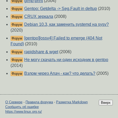
gimp-print
(2004)
Форум
Gentoo: Getdelta -> Seg.Fault in deltup
(2010)
Форум
CRUX зеркала
(2008)
Форум
Debian 10.3, как заменить systemd на sysv?
Форум
(2020)
[gentoo][ossv4] Failed to emerge (404 Not
Форум
Found)
(2010)
rapidshare & wget
(2006)
Форум
Не могу скачать ни один исходник в gentoo
Форум
(2014)
Взлом через Апач - как? что делать?
(2005)
Форум
О Сервере
-
Правила форума
-
Разметка Markdown
Вверх
Сообщить об ошибке
https://www.linux.org.ru/