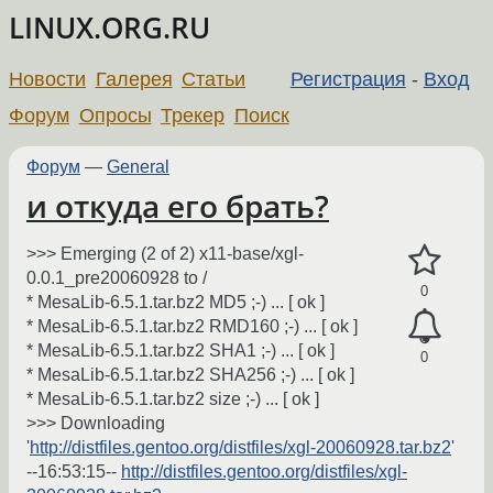
LINUX.ORG.RU
Новости
Галерея
Статьи
Регистрация
-
Вход
Форум
Опросы
Трекер
Поиск
Форум
—
General
и откуда его брать?
>>> Emerging (2 of 2) x11-base/xgl-
0.0.1_pre20060928 to /
0
* MesaLib-6.5.1.tar.bz2 MD5 ;-) ... [ ok ]
* MesaLib-6.5.1.tar.bz2 RMD160 ;-) ... [ ok ]
* MesaLib-6.5.1.tar.bz2 SHA1 ;-) ... [ ok ]
0
* MesaLib-6.5.1.tar.bz2 SHA256 ;-) ... [ ok ]
* MesaLib-6.5.1.tar.bz2 size ;-) ... [ ok ]
>>> Downloading
'
http://distfiles.gentoo.org/distfiles/xgl-20060928.tar.bz2
'
--16:53:15--
http://distfiles.gentoo.org/distfiles/xgl-