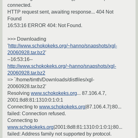
connected.
HTTP request sent, awaiting response... 404 Not
Found
16:53:16 ERROR 404: Not Found.
>>> Downloading
'
http://www.schokokeks.org/~hanno/snapshots/xgl-
20060928.tar.bz2
'
--16:53:16--
http://www.schokokeks.org/~hanno/snapshots/xgl-
20060928.tar.bz2
=> `/home/timth/Downloads/distfiles/xgl-
20060928.tar.bz2'
Resolving
www.schokokeks.org
... 87.106.4.7,
2001:8d8:81:1310:0:1:0:1
Connecting to
www.schokokeks.org
|87.106.4.7|:80...
failed: Connection refused.
Connecting to
www.schokokeks.org
|2001:8d8:81:1310:0:1:0:1|:80...
failed: Address family not supported by protocol.