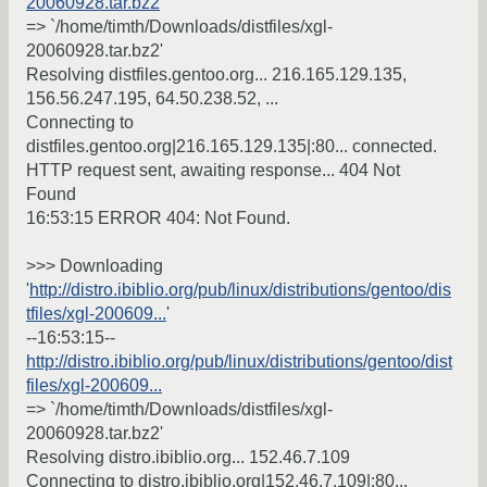
20060928.tar.bz2
=> `/home/timth/Downloads/distfiles/xgl-
20060928.tar.bz2'
Resolving distfiles.gentoo.org... 216.165.129.135,
156.56.247.195, 64.50.238.52, ...
Connecting to
distfiles.gentoo.org|216.165.129.135|:80... connected.
HTTP request sent, awaiting response... 404 Not
Found
16:53:15 ERROR 404: Not Found.
>>> Downloading
'
http://distro.ibiblio.org/pub/linux/distributions/gentoo/dis
tfiles/xgl-200609...
'
--16:53:15--
http://distro.ibiblio.org/pub/linux/distributions/gentoo/dist
files/xgl-200609...
=> `/home/timth/Downloads/distfiles/xgl-
20060928.tar.bz2'
Resolving distro.ibiblio.org... 152.46.7.109
Connecting to distro.ibiblio.org|152.46.7.109|:80...