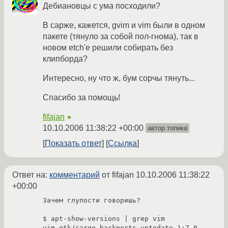
Дебиановцы с ума посходили?
В сарже, кажется, gvim и vim были в одном
пакете (тянуло за собой пол-гнома), так в
новом etch'e решили собирать без
клипборда?
Интересно, ну что ж, бум сорчы тянуть...
Спасибо за помощь!
fifajan
★
10.10.2006 11:38:22 +00:00
автор топика
Показать ответ
Ссылка
Ответ на:
комментарий
от fifajan
10.10.2006 11:38:22
+00:00
Зачем глупости говоришь?

$ apt-show-versions | grep vim

vim-gtk/sarge-backports uptodate 1:7.0-