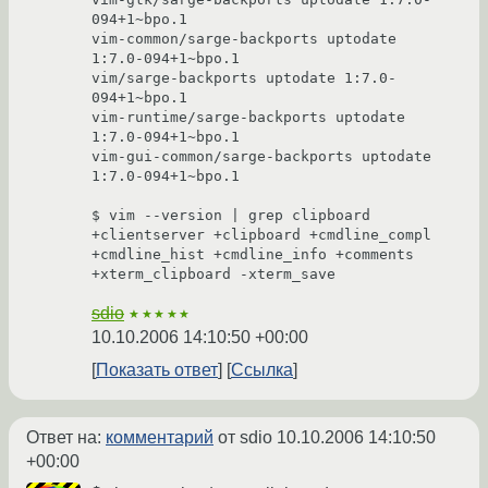
094+1~bpo.1

vim-common/sarge-backports uptodate 
1:7.0-094+1~bpo.1

vim/sarge-backports uptodate 1:7.0-
094+1~bpo.1

vim-runtime/sarge-backports uptodate 
1:7.0-094+1~bpo.1

vim-gui-common/sarge-backports uptodate 
1:7.0-094+1~bpo.1

$ vim --version | grep clipboard

+clientserver +clipboard +cmdline_compl 
+cmdline_hist +cmdline_info +comments 
sdio
★★★★★
10.10.2006 14:10:50 +00:00
Показать ответ
Ссылка
Ответ на:
комментарий
от sdio
10.10.2006 14:10:50
+00:00