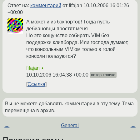
Ответ на:
комментарий
от fifajan
10.10.2006 16:01:26
+00:00
А может и из бэкпортов! Тогда пусть
дебиановцы простят меня.
Но это кощунство собирать VIM без
поддержки клипборда. Или господа думают,
что консольным VIM'ом только в голой
консоли пользуются?
fifajan
★
10.10.2006 16:04:38 +00:00
автор топика
Ссылка
Вы не можете добавлять комментарии в эту тему. Тема
перемещена в архив.
←
General
→