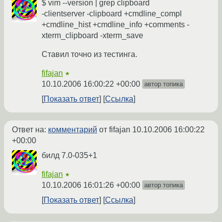
$ vim --version | grep clipboard
-clientserver -clipboard +cmdline_compl
+cmdline_hist +cmdline_info +comments -
xterm_clipboard -xterm_save
Ставил точно из тестинга.
fifajan
★
10.10.2006 16:00:22 +00:00
автор топика
Показать ответ
Ссылка
Ответ на:
комментарий
от fifajan
10.10.2006 16:00:22
+00:00
билд 7.0-035+1
fifajan
★
10.10.2006 16:01:26 +00:00
автор топика
Показать ответ
Ссылка