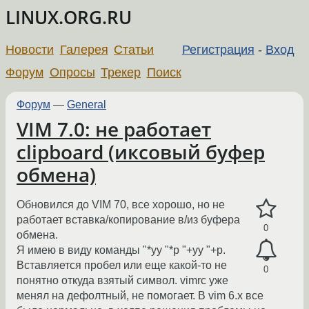
LINUX.ORG.RU
Новости
Галерея
Статьи
Регистрация
-
Вход
Форум
Опросы
Трекер
Поиск
Форум
—
General
VIM 7.0: не работает
clipboard (иксовый буфер
обмена)
Обновился до VIM 70, все хорошо, но не
работает вставка/копирование в/из буфера
0
обмена.
Я имею в виду команды "*yy "*p "+yy "+p.
Вставляется пробел или еще какой-то не
0
понятно откуда взятый символ. vimrc уже
менял на дефолтный, не помогает. В vim 6.x все