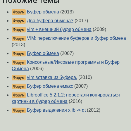
Похожие темы
Буфер обмена
(2013)
Форум
Два буфера обмена?
(2017)
Форум
vim + внешний буфер обмена
(2009)
Форум
VIM: переключение буферов и буфер обмена
Форум
(2013)
Буфер обмена
(2007)
Форум
Консольные/Иксовые программы и Буфер
Форум
Обмена
(2006)
vim вставка из буфера.
(2010)
Форум
Буфер обмена емакс
(2007)
Форум
Libreoffice 5.2.1.2: перестали копироваться
Форум
картинки в буфер обмена
(2016)
Буфер выделения xlib -> qt
(2012)
Форум