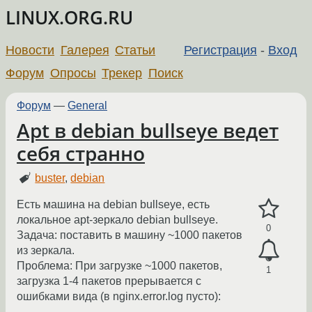
LINUX.ORG.RU
Новости
Галерея
Статьи
Регистрация
-
Вход
Форум
Опросы
Трекер
Поиск
Форум
—
General
Apt в debian bullseye ведет
себя странно
buster
,
debian
Есть машина на debian bullseye, есть
локальное apt-зеркало debian bullseye.
0
Задача: поставить в машину ~1000 пакетов
из зеркала.
Проблема: При загрузке ~1000 пакетов,
1
загрузка 1-4 пакетов прерывается с
ошибками вида (в nginx.error.log пусто):