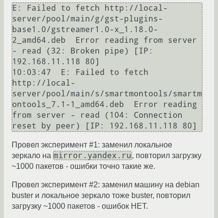
E: Failed to fetch http://local-
server/pool/main/g/gst-plugins-
base1.0/gstreamer1.0-x_1.18.0-
2_amd64.deb  Error reading from server 
- read (32: Broken pipe) [IP: 
192.168.11.118 80]

10:03:47  E: Failed to fetch 
http://local-
server/pool/main/s/smartmontools/smartm
ontools_7.1-1_amd64.deb  Error reading 
from server - read (104: Connection 
Провел эксперимент #1: заменил локальное
mirror.yandex.ru
зеркало на
, повторил загрузку
~1000 пакетов - ошибки точно такие же.
Провел эксперимент #2: заменил машину на debian
buster и локальное зеркало тоже buster, повторил
загрузку ~1000 пакетов - ошибок НЕТ.