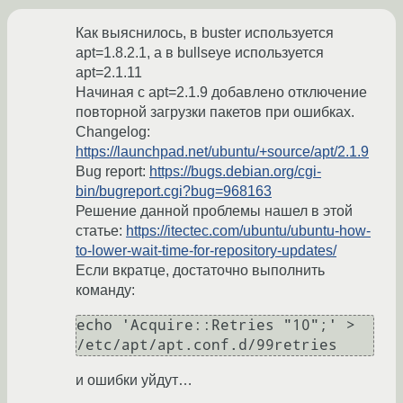
Как выяснилось, в buster используется
apt=1.8.2.1, а в bullseye используется
apt=2.1.11
Начиная с apt=2.1.9 добавлено отключение
повторной загрузки пакетов при ошибках.
Changelog:
https://launchpad.net/ubuntu/+source/apt/2.1.9
Bug report:
https://bugs.debian.org/cgi-
bin/bugreport.cgi?bug=968163
Решение данной проблемы нашел в этой
статье:
https://itectec.com/ubuntu/ubuntu-how-
to-lower-wait-time-for-repository-updates/
Если вкратце, достаточно выполнить
команду:
echo 'Acquire::Retries "10";' > 
и ошибки уйдут…