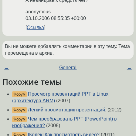
А невиндовых средств нет?
anonymous
03.10.2006 08:55:35 +00:00
Ссылка
Вы не можете добавлять комментарии в эту тему. Тема
перемещена в архив.
←
General
→
Похожие темы
Просмотр презентаций PPT в Linux
Форум
(архитектура ARM)
(2007)
Лёгкий просмотрщик презентаций.
(2012)
Форум
Чем преобразовать PPT (PowerPoint) в
Форум
изображения?
(2008)
[Кодек] Как просмотреть видео?
(2011)
Форум