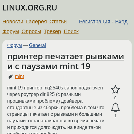
LINUX.ORG.RU
Новости
Галерея
Статьи
Регистрация
-
Вход
Форум
Опросы
Трекер
Поиск
Форум
—
General
принтер печатает рывками
и с паузами mint 19
mint
mint 19 принтер mg2540s canon подключен
через роутрер dir 825 (с разными
0
прошивками проблема) драйвера
стандартные из сборки. проблема в том что
страницы печатает с рывками и большими
1
паузами. останавливается во время печати
и приходится долго ждать. на винде такой
проблемы нет вообще.