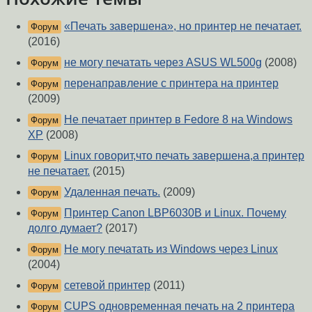
«Печать завершена», но принтер не печатает.
Форум
(2016)
не могу печатать через ASUS WL500g
(2008)
Форум
перенаправление с принтера на принтер
Форум
(2009)
Не печатает принтер в Fedore 8 на Windows
Форум
XP
(2008)
Linux говорит,что печать завершена,а принтер
Форум
не печатает.
(2015)
Удаленная печать.
(2009)
Форум
Принтер Canon LBP6030B и Linux. Почему
Форум
долго думает?
(2017)
Не могу печатать из Windows через Linux
Форум
(2004)
сетевой принтер
(2011)
Форум
CUPS одновременная печать на 2 принтера
Форум