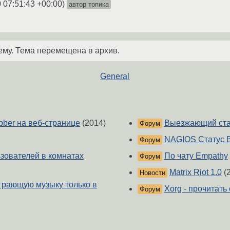
 07:51:43 +00:00
)
автор топика
ему. Тема перемещена в архив.
General
bber на веб-странице
(2014)
Выезжающий ста
Форум
NAGIOS Статус 
Форум
ьзователей в комнатах
По чату Empathy
Форум
Matrix Riot 1.0
(
Новости
играющую музыку только в
Xorg - прочитать
Форум