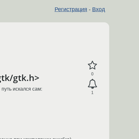
Регистрация
-
Вход
gtk/gtk.h>
0
 путь искался сам:
1