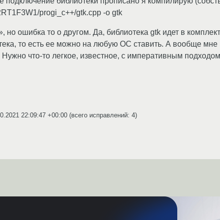
де подключение библиотеки прописано я компилирую (собст
RT1F3W1/progi_c++/gtk.cpp -o gtk
, но ошибка то о другом. Да, библиотека gtk идет в комплект
ека, то есть ее можно на любую ОС ставить. А вообще мне 
4. Нужно что-то легкое, известное, с императивным подходо
0.2021 22:09:47 +00:00
(всего исправлений: 4)