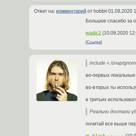
Ответ на:
комментарий
от hobbit
01.09.2020 1
Большое спасибо за о
wadic2
(
10.09.2020 12
Ссылка
include <./snap/gnome
во-первых локальные 
во-вторых ты использу
в третьих использоват
Реально достали уб
почитай все выше пер
jo_b1ack
(
10.