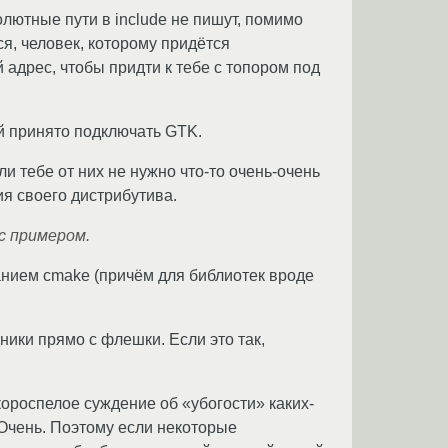
олютные пути в include не пишут, помимо
ся, человек, которому придётся
 адрес, чтобы придти к тебе с топором под
ей принято подключать GTK.
ли тебе от них не нужно что-то очень-очень
ия своего дистрибутива.
 с примером.
ванием cmake (причём для библиотек вроде
ники прямо с флешки. Если это так,
короспелое суждение об «убогости» каких-
Очень. Поэтому если некоторые