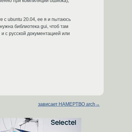
венно при компиляции ошибка),
е с ubuntu 20.04, ее я и пытаюсь
нужна библиотека gui, чтоб там
м и с русской документацией или
зависает НАМЕРТВО arch
→