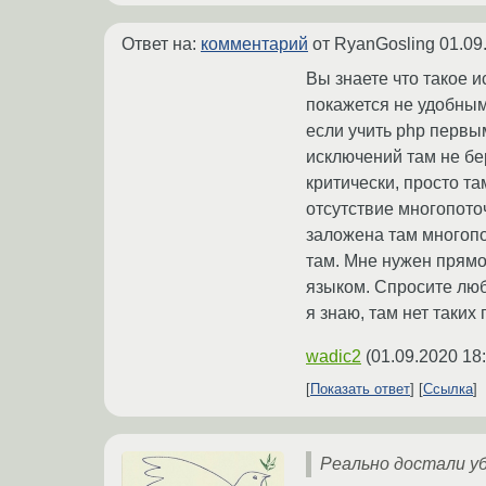
Ответ на:
комментарий
от RyanGosling
01.09
Вы знаете что такое и
покажется не удобным 
если учить php первы
исключений там не бер
критически, просто та
отсутствие многопоточ
заложена там многопот
там. Мне нужен прямой
языком. Спросите любо
я знаю, там нет таких
wadic2
(
01.09.2020 18
Показать ответ
Ссылка
Реально достали уб