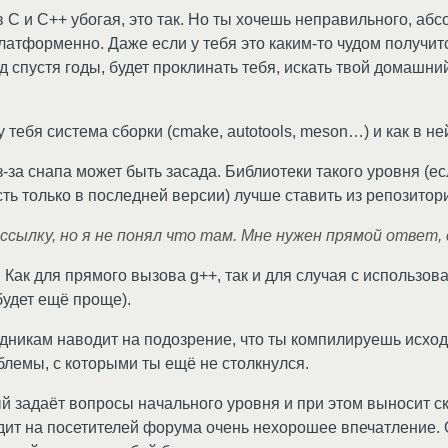
 C и C++ убогая, это так. Но ты хочешь неправильного, абс
латформенно. Даже если у тебя это каким-то чудом получит
 спустя годы, будет проклинать тебя, искать твой домашний
у тебя система сборки (cmake, autotools, meson…) и как в н
з-за снапа может быть засада. Библиотеки такого уровня (ес
сть только в последней версии) лучше ставить из репозитор
 ссылку, но я не понял что там. Мне нужен прямой ответ,
. Как для прямого вызова g++, так и для случая с использо
удет ещё проще).
ходникам наводит на подозрение, что ты компилируешь исход
лемы, с которыми ты ещё не столкнулся.
рый задаёт вопросы начального уровня и при этом выносит с
дит на посетителей форума очень нехорошее впечатление. 