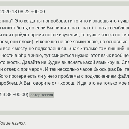
.2020 18:08:22 +00:00
стина? Это когда ты попробовал и то и то и знаешь что лучш
может быть, но если Вы пишите на с, на с++, на ассемблере,
м или пройдет время после изучения, то лучше языка по син
ем, они плохи). Я конечно не все языки знаю, но основные 
м все к месту, не подкопаешься. Знак $ только там лишний, 
ности в php я знаю, тут смириться нужно, этот язык вообще 
очность. Давайте не будем выяснять какой язык круче. Спас
 ответ, с примером. И так несколько часов бьюсь (как Вы т
го прогера есть ли у него проблемы с подключением файлов
 проблем. А Вы говорите с++ хорош. И да, это не только мое 
:53:38 +00:00
)
автор топика
огие языки.