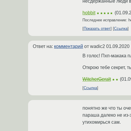
несдержанные люди в э
hobbit
(
01.09.
★★★★★
Последнее исправление: h
Показать ответ
Ссылка
Ответ на:
комментарий
от wadic2
01.09.2020 
В голос! Пхп-макака п
Открою тебе секрет, т
WitcherGeralt
(
01.0
★★
Ссылка
понятно же что ты оч
параша далеко не из-
утихомирься сам.