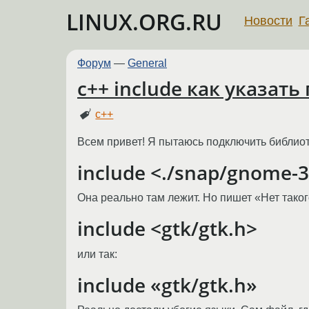
LINUX.ORG.RU
Новости
Г
Форум
—
General
c++ include как указат
c++
Всем привет! Я пытаюсь подключить библиоте
include <./snap/gnome-3
Она реально там лежит. Но пишет «Нет таког
include <gtk/gtk.h>
или так:
include «gtk/gtk.h»