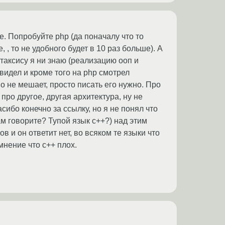
е. Попробуйте php (да поначалу что то
 , то не удобного будет в 10 раз больше). А
таксису я ни знаю (реализацию ооп и
видел и кроме того на php смотрел
но не мешает, просто писать его нужно. Про
про другое, другая архитектура, ну не
ибо конечно за ссылку, но я не понял что
ам говорите? Тупой язык с++?) над этим
 и он ответит нет, во всяком те языки что
мнение что с++ плох.