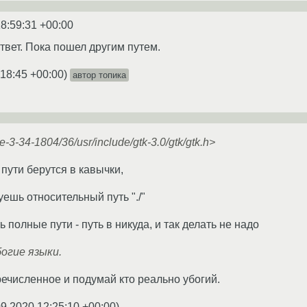
8:59:31 +00:00
твет. Пока пошел другим путем.
:18:45 +00:00
)
автор топика
-3-34-1804/36/usr/include/gtk-3.0/gtk/gtk.h>
пути берутся в кавычки,
ешь относительный путь "./"
ь полные пути - путь в никуда, и так делать не надо
огие языки.
ечисленное и подумай кто реально убогий.
09.2020 12:25:10 +00:00
)