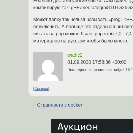
Реально достали убогие языки. Сам файл, г
компилирую так: g++ /media/login/811HG26G2
Может папку так нельзя называть «progi_c++»
подключить. А вообще это отдельная библиот
писать на php можно было, php чтоб 7,0 - 7,
материалов на русском чтобы было много.
wadic2
01.09.2020 17:58:36 +00:00
Последнее исправление: cetjs2
16.1
Ссылка
←
Странности с docker