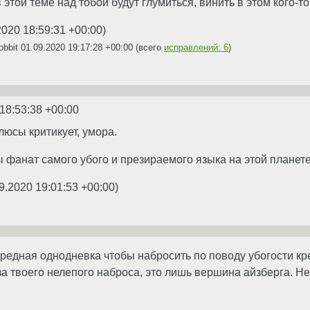
той теме над тобой будут глумиться, винить в этом кого-то
2020 18:59:31 +00:00
)
obbit
01.09.2020 19:17:28 +00:00
(всего
исправлений: 6
)
18:53:38 +00:00
люсы критикует, умора.
ы фанат самого убого и презираемого языка на этой планете
9.2020 19:01:53 +00:00
)
ередная однодневка чтобы набросить по поводу убогости к
за твоего нелепого наброса, это лишь вершина айзберга. 