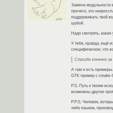
Замена модульности в
прочего, это некроссп
поддерживать твой код
шубой.
Надо смотреть, какая 
У тебя, правда, ещё и
специфическое, что е
Спасибо конечно за
А там и есть примеры
GTK пример с cmake б
P.S. Путь к твоим ис
возможны другие проб
P.P.S. Человек, кото
либо языков, произво