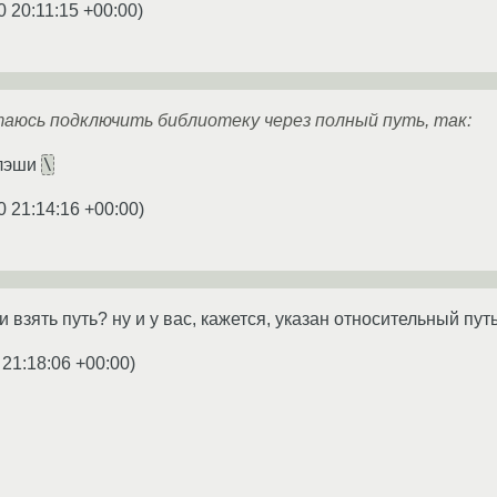
0 20:11:15 +00:00
)
аюсь подключить библиотеку через полный путь, так:
\
слэши
0 21:14:16 +00:00
)
 взять путь? ну и у вас, кажется, указан относительный путь
 21:18:06 +00:00
)