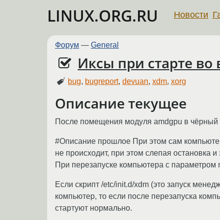
LINUX.ORG.RU
Новости
Г
Форум
—
General
Иксы при старте во
bug
,
bugreport
,
devuan
,
xdm
,
xorg
Описание текущее
После помещения модуля amdgpu в чёрный сп
#Описание прошлое При этом сам компьютер
не происходит, при этом слепая остановка и
При перезапуске компьютера с параметром no
Если скрипт /etc/init.d/xdm (это запуск ме
компьютер, то если после перезапуска компь
стартуют нормально.