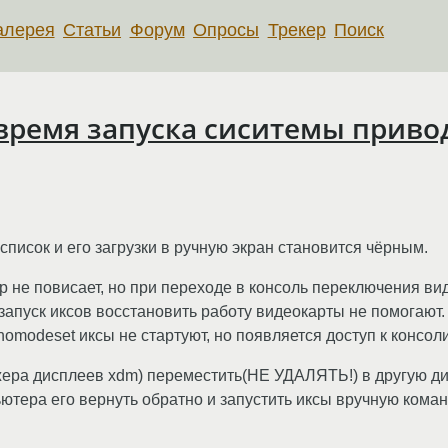
алерея
Статьи
Форум
Опросы
Трекер
Поиск
 время запуска сиситемы привод
исок и его загрузки в ручную экран становится чёрным.
 не повисает, но при переходе в консоль переключения ви
 запуск иксов восстановить работу видеокарты не помогают.
modeset иксы не стартуют, но появляется доступ к консоли
неджера дисплеев xdm) переместить(НЕ УДАЛЯТЬ!) в другую д
ютера его вернуть обратно и запустить иксы вручную командо