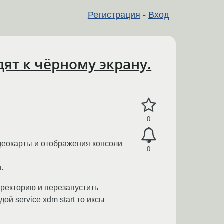
Регистрация
-
Вход
ят к чёрному экрану.
0
деокарты и отображения консоли
0
.
иректорию и перезапустить
й service xdm start то иксы