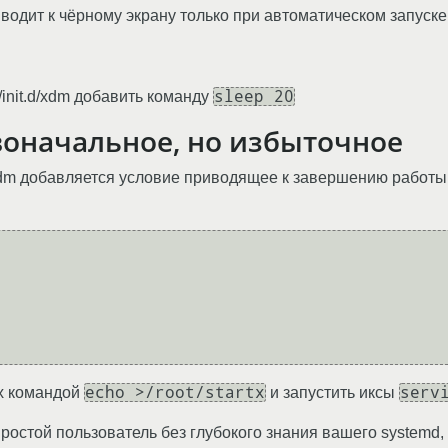
водит к чёрному экрану только при автоматическом запуске
sleep 20
c/init.d/xdm добавить команду
воначальное, но избыточное
t.d/xdm добавляется условие приводящее к завершению работы
  

echo >/root/startx
serv
tx командой
и запустить иксы
ростой пользователь без глубокого знания вашего systemd, 