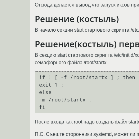
Отсюда делается вывод что запуск иксов при
Решение (костыль)
В начало секции start стартового скрипта /et
Решение(костыль) пер
В секцию start стартового скрипта /etc/ini
семафорного файла /root/startx
if ! [ -f /root/startx ] ; then  
exit 1 ;   

else   

rm /root/startx ;    

После входа как root надо создать файл star
П.С. Съеште сторонники systemd, может ли п