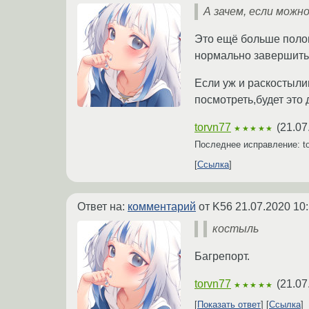
А зачем, если можно
Это ещё больше полом
нормально завершить 
Если уж и раскостыли
посмотреть,будет это 
torvn77
(
21.07
★★★★★
Последнее исправление: t
Ссылка
Ответ на:
комментарий
от K56
21.07.2020 10
костыль
Багрепорт.
torvn77
(
21.07
★★★★★
Показать ответ
Ссылка