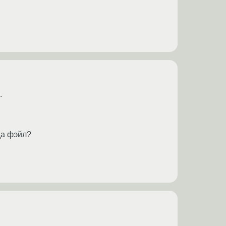
.
да фэйл?