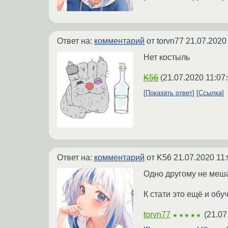
Ответ на:
комментарий
от torvn77
21.07.2020
Нет костыль
K56
(
21.07.2020 11:07
Показать ответ
Ссылка
Ответ на:
комментарий
от K56
21.07.2020 11:
Одно другому не меша
К стати это ещё и об
torvn77
(
21.07
★★★★★