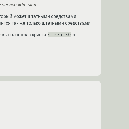
service xdm start
который может штатными средствами
тится так же только штатными средствами.
sleep 30
ку выполнения скрипта
и