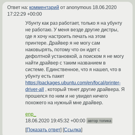
Ответ на:
комментарий
от anonymous
18.06.2020
17:22:29 +00:00
Убунту как раз работает, только я на убунту
не работаю. У меня везде другие дистры,
где я хочу настроить печать на этом
принтере. Драйвер я не могу сам
наковырять, потому что он идет с
дефолтной установкой, а поиском я не могу
найти драйвер с таким названием в
системе. Единственное, что я нашел, что в
убунту есть пакет
https://packages.ubuntu.com/en/focal/printer-
driver-all
, который тянет другие драйвера. Я
прошелся по ним и не увидел ничего
похожего на нужный мне драйвер.
enp_
18.06.2020 19:45:32 +00:00
автор топика
Показать ответ
Ссылка