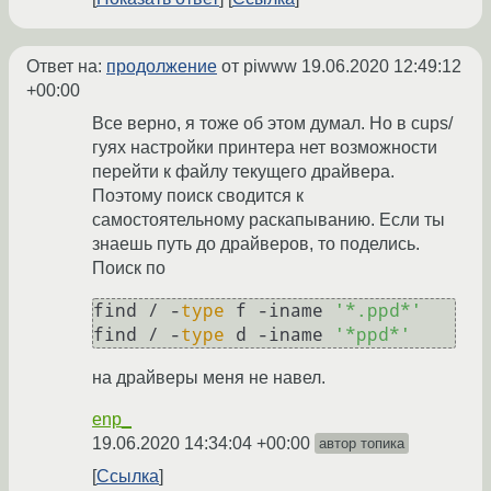
Ответ на:
продолжение
от piwww
19.06.2020 12:49:12
+00:00
Все верно, я тоже об этом думал. Но в cups/
гуях настройки принтера нет возможности
перейти к файлу текущего драйвера.
Поэтому поиск сводится к
самостоятельному раскапыванию. Если ты
знаешь путь до драйверов, то поделись.
Поиск по
find / -
type
 f -iname 
'*.ppd*'
find / -
type
 d -iname 
'*ppd*'
на драйверы меня не навел.
enp_
19.06.2020 14:34:04 +00:00
автор топика
Ссылка