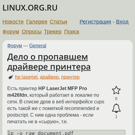
LINUX.ORG.RU
Новости
Галерея
Статьи
Регистрация
-
Вход
Форум
Опросы
Трекер
Поиск
Форум
—
General
Дело о пропавшем
драйвере принтера
hp laserjet
,
драйвер
,
принтер
Есть принтер
HP LaserJet MFP Pro
m426fdn
, который работает в локалке по
0
сети. В списке дров в веб интерфейсе cups
есть такой же с пометкой recommended и
postscript. С ним одна проблема - если
1
печатать не в «сырую», т.е.