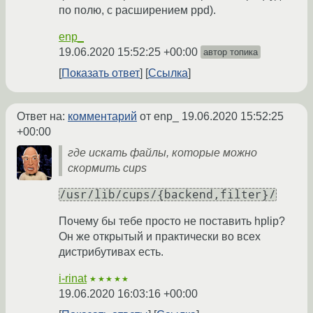
по полю, с расширением ppd).
enp_
19.06.2020 15:52:25 +00:00
автор топика
Показать ответ
Ссылка
Ответ на:
комментарий
от enp_
19.06.2020 15:52:25
+00:00
где искать файлы, которые можно
скормить cups
/usr/lib/cups/{backend,filter}/
Почему бы тебе просто не поставить hplip?
Он же открытый и практически во всех
дистрибутивах есть.
i-rinat
★★★★★
19.06.2020 16:03:16 +00:00