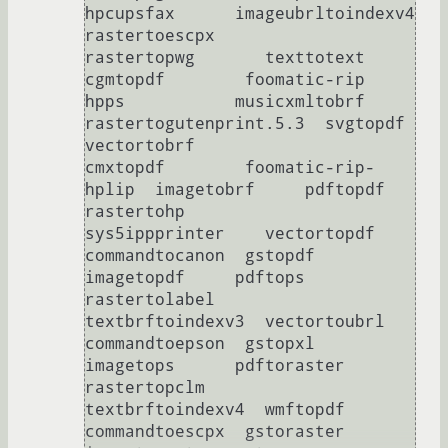
hpcupsfax      imageubrltoindexv4  
rastertoescpx           
rastertopwg       texttotext

cgmtopdf        foomatic-rip        
hpps           musicxmltobrf       
rastertogutenprint.5.3  svgtopdf          
vectortobrf

cmxtopdf        foomatic-rip-
hplip  imagetobrf     pdftopdf            
rastertohp              
sys5ippprinter    vectortopdf

commandtocanon  gstopdf             
imagetopdf     pdftops             
rastertolabel           
textbrftoindexv3  vectortoubrl

commandtoepson  gstopxl             
imagetops      pdftoraster         
rastertopclm            
textbrftoindexv4  wmftopdf

commandtoescpx  gstoraster          