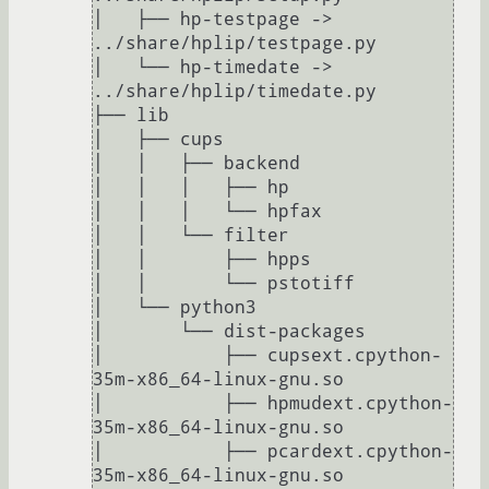
│   ├── hp-testpage -> 
../share/hplip/testpage.py

│   └── hp-timedate -> 
../share/hplip/timedate.py

├── lib

│   ├── cups

│   │   ├── backend

│   │   │   ├── hp

│   │   │   └── hpfax

│   │   └── filter

│   │       ├── hpps

│   │       └── pstotiff

│   └── python3

│       └── dist-packages

│           ├── cupsext.cpython-
35m-x86_64-linux-gnu.so

│           ├── hpmudext.cpython-
35m-x86_64-linux-gnu.so

│           ├── pcardext.cpython-
35m-x86_64-linux-gnu.so
