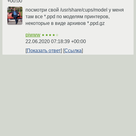
+00:00
посмотри свой /usr/share/cups/model у меня
там все *.ppd по моделям принтеров,
некоторые в виде архивов *.ppd.gz
piwww
★★★★☆
22.06.2020 07:18:39 +00:00
Показать ответ
Ссылка
Ответ на:
комментарий
от piwww
22.06.2020 07:18:39
+00:00
Он пустой на убунту. Я ж выше писал, что
искал через find. Ничего не нашел. Пока
обхожусь костылем. Методом научного тыка
нашел драйвер HP от другой модели,
который печатает нормально все, кроме
изображений. Их приходится в pdf
перегонять сначала.