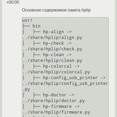
+00:00
Основное содержимое пакета hplip
usr/

├── bin

│   ├── hp-align -> 
../share/hplip/align.py

│   ├── hp-check -> 
../share/hplip/check.py

│   ├── hp-clean -> 
../share/hplip/clean.py

│   ├── hp-colorcal -> 
../share/hplip/colorcal.py

│   ├── hp-config_usb_printer -> 
../share/hplip/config_usb_printer
.py

│   ├── hp-doctor -> 
../share/hplip/doctor.py

│   ├── hp-firmware -> 
../share/hplip/firmware.py
