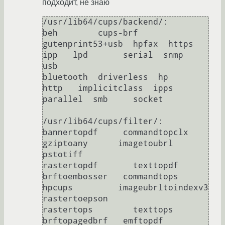
подходит, не знаю
/usr/lib64/cups/backend/:

beh        cups-brf    
gutenprint53+usb  hpfax  https          
ipp   lpd       serial  snmp    
usb

bluetooth  driverless  hp                
http   implicitclass  ipps  
parallel  smb     socket

/usr/lib64/cups/filter/:

bannertopdf     commandtopclx       
gziptoany      imagetoubrl         
pstotiff                
rastertopdf       texttopdf

brftoembosser   commandtops         
hpcups         imageubrltoindexv3  
rastertoepson           
rastertops        texttops

brftopagedbrf   emftopdf            