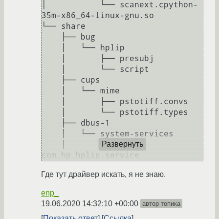
│           └── scanext.cpython-
35m-x86_64-linux-gnu.so

└── share

    ├── bug

    │   └── hplip

    │       ├── presubj

    │       └── script

    ├── cups

    │   └── mime

    │       ├── pstotiff.convs

    │       └── pstotiff.types

    ├── dbus-1

    │   └── system-services

    │       └── 
Развернуть
Где тут драйвер искать, я не знаю.
enp_
19.06.2020 14:32:10 +00:00
автор топика
Показать ответ
Ссылка