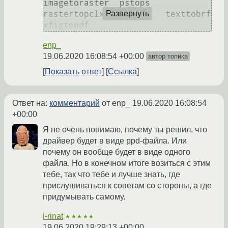
imagetoraster  pstops              
rastertopclx            texttobrf         
Развернуть
enp_
19.06.2020 16:08:54 +00:00
автор топика
Показать ответ
Ссылка
Ответ на:
комментарий
от enp_
19.06.2020 16:08:54
+00:00
Я не очень понимаю, почему ты решил, что
драйвер будет в виде ppd-файла. Или
почему он вообще будет в виде одного
файла. Но в конечном итоге возиться с этим
тебе, так что тебе и лучше знать, где
прислушиваться к советам со стороны, а где
придумывать самому.
i-rinat
★★★★★
19.06.2020 19:29:13 +00:00