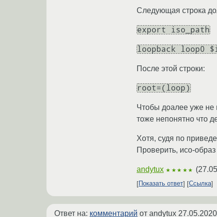
Следующая строка до
export iso_path
loopback loop0 $
После этой строки:
root=(loop)
Чтобы доалее уже не п
тоже непонятно что д
Хотя, судя по приведе
Проверить, исо-образ
andytux
(
27.05
★★★★★
Показать ответ
Ссылка
Ответ на:
комментарий
от andytux
27.05.2020