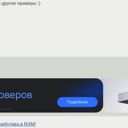
 другие примеры :)
трибутива в RAM
]