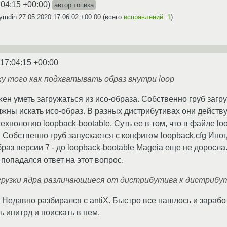
:04:15 +00:00
)
автор топика
dymdin
27.05.2020 17:06:02 +00:00
(всего
исправлений: 1
)
 17:04:15 +00:00
у того как подхватывать образ внутри loop
ен уметь загружаться из исо-образа. Собственно груб загр
лжны искать исо-образ. В разных дистрибутивах они действу
хнологию loopback-bootable. Суть ее в том, что в файле loo
. Собственно груб запускается с конфигом loopback.cfg Ино
браз версии 7 - до loopback-bootable Mageia еще не доросла
 попадался ответ на этот вопрос.
агрузки ядра различающиеся от дистрибутива к дистрибу
. Недавно разбирался с antiX. Быстро все нашлось и зарабо
 инитрд и поискать в нем.