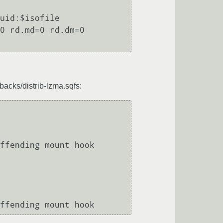
 rd.dm=0          

cks/distrib-lzma.sqfs:
ffending mount hook

ffending mount hook