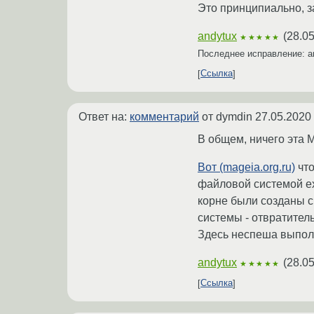
Это принципиально, з
andytux
(
28.05
★★★★★
Последнее исправление: a
Ссылка
Ответ на:
комментарий
от dymdin
27.05.2020
В общем, ничего эта M
Вот (mageia.org.ru)
что
файловой системой ext
корне были созданы с
системы - отвратитель
Здесь неспеша выполза
andytux
(
28.05
★★★★★
Ссылка