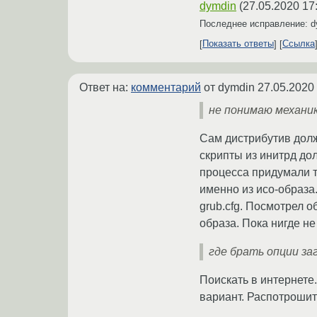
dymdin
(
27.05.2020 17
Последнее исправление: 
Показать ответы
Ссылка
Ответ на:
комментарий
от dymdin
27.05.2020
не понимаю механик
Сам дистрибутив долж
скрипты из инитрд до
процесса придумали те
именно из исо-образа
grub.cfg. Посмотрел о
образа. Пока нигде не
где брать опции з
Поискать в интернете
вариант. Распотрошить