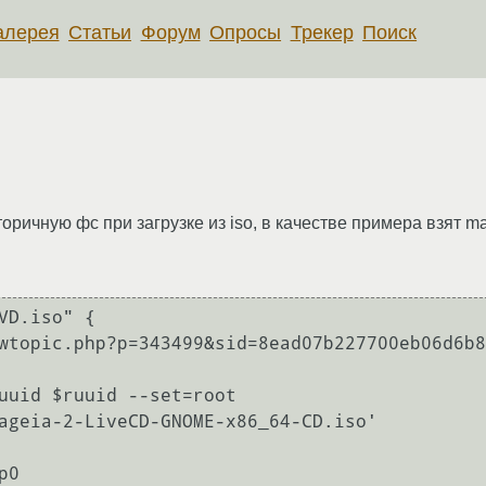
алерея
Статьи
Форум
Опросы
Трекер
Поиск
оричную фс при загрузке из iso, в качестве примера взят ma
VD.iso" {

wtopic.php?p=343499&sid=8ead07b227700eb06d6b8