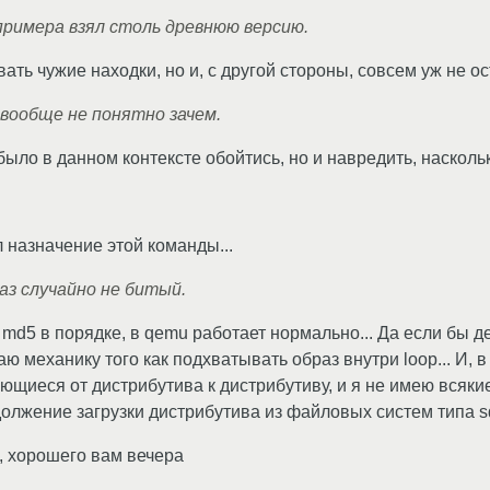
примера взял столь древнюю версию.
ать чужие находки, но и, с другой стороны, совсем уж не о
вообще не понятно зачем.
было в данном контексте обойтись, но и навредить, насколь
 назначение этой команды...
аз случайно не битый.
md5 в порядке, в qemu работает нормально... Да если бы де
 механику того как подхватывать образ внутри loop... И, в
ющиеся от дистрибутива к дистрибутиву, и я не имею всякие т
олжение загрузки дистрибутива из файловых систем типа sq
в, хорошего вам вечера