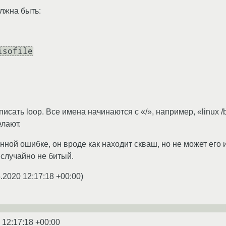
лжна быть:
isofile
исать loop. Все имена начинаются с «/», например, «linux /b
елают.
нной ошибке, он вроде как находит скваш, но не может его 
 случайно не битый.
.2020 12:17:18 +00:00
)
 12:17:18 +00:00