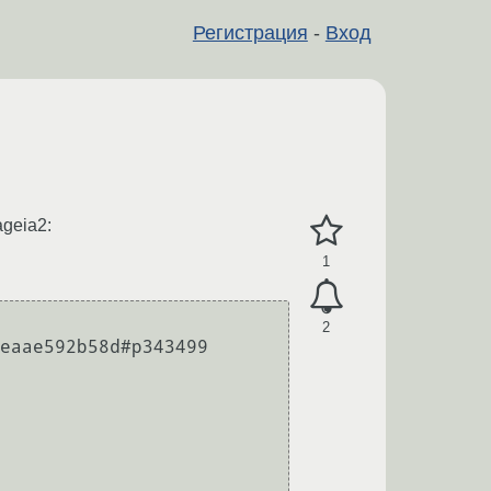
Регистрация
-
Вход
geia2:
1
2
eaae592b58d#p343499
