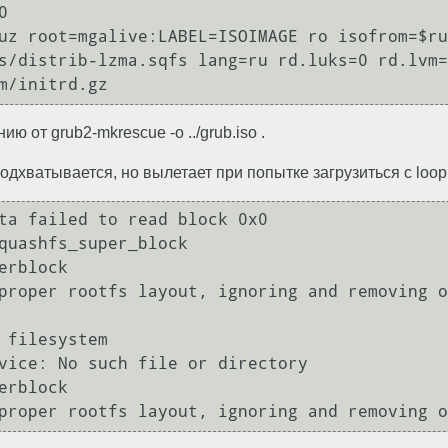
istrib-lzma.sqfs lang=ru rd.luks=0 rd.lvm=0 rd.md=0
om/initrd.gz 
 от grub2-mkrescue -o ../grub.iso .
дхватывается, но вылетает при попытке загрузиться с loopba
ta failed to read block 0x0

quashfs_super_block

rblock

proper rootfs layout, ignoring and removing o
 filesystem

vice: No such file or directory

rblock

proper rootfs layout, ignoring and removing o