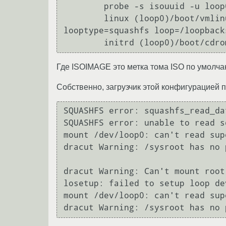
	probe -s isouuid -u loop0

	linux (loop0)/boot/vmlinuz root=mgalive:LABEL=ISOIMAGE ro isofrom=$ruuid:$isofile 
looptype=squashfs loop=/loopbacks/d
	initrd (loop0)/boot/cdr
Где ISOIMAGE это метка тома ISO по умолчанию
Собственно, загрузчик этой конфигурацией по
SQUASHFS error: squashfs_read_da
SQUASHFS error: unable to read s
mount /dev/loop0: can't read supe
dracut Warning: /sysroot has no 
dracut Warning: Can't mount root
losetup: failed to setup loop de
mount /dev/loop0: can't read supe
dracut Warning: /sysroot has no 