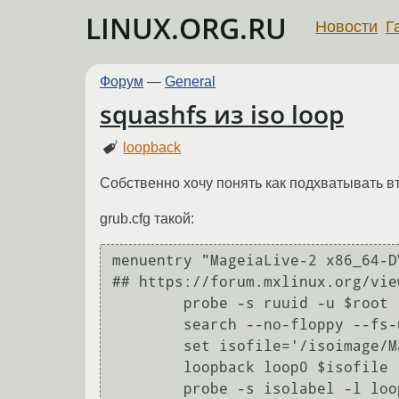
LINUX.ORG.RU
Новости
Г
Форум
—
General
squashfs из iso loop
loopback
Собственно хочу понять как подхватывать вт
grub.cfg такой:
menuentry "MageiaLive-2 x86_64-D
## https://forum.mxlinux.org/vie
	probe -s ruuid -u $root

	search --no-floppy --fs-uuid $ruuid --set=root

	set isofile='/isoimage/Mageia-2-LiveCD-GNOME-x86_64-CD.iso'

	loopback loop0 $isofile

	probe -s isolabel -l loop0
