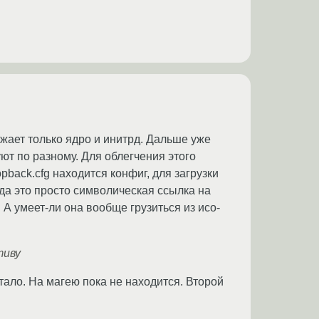
ужает только ядро и инитрд. Дальше уже
ют по разному. Для облегчения этого
pback.cfg находится конфиг, для загрузки
гда это просто символическая ссылка на
. А умеет-ли она вообще грузиться из исо-
тиву
тало. На магею пока не находится. Второй