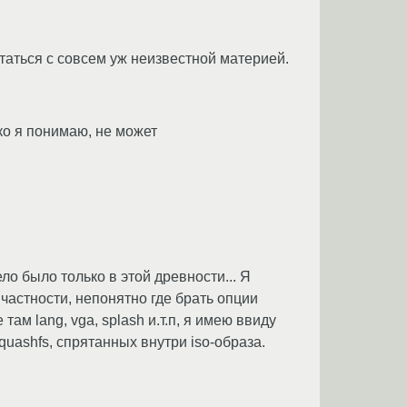
статься с совсем уж неизвестной материей.
ко я понимаю, не может
ло было только в этой древности... Я
 частности, непонятно где брать опции
ам lang, vga, splash и.т.п, я имею ввиду
uashfs, спрятанных внутри iso-образа.