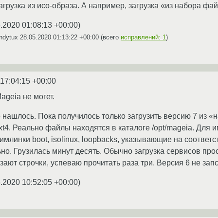
агрузка из исо-образа. А например, загрузка «из набора фа
.2020 01:08:13 +00:00
)
ndytux
28.05.2020 01:13:22 +00:00
(всего
исправлений: 1
)
 17:04:15 +00:00
ageia не могет.
 нашлось. Пока получилось только загрузить версию 7 из «
4. Реально файлы находятся в каталоге /opt/mageia. Для им
имлинки boot, isolinux, loopbacks, указывающие на соответ
но. Грузилась минут десять. Обычно загрузка сервисов прос
ют строчки, успеваю прочитать раза три. Версия 6 не запст
.2020 10:52:05 +00:00
)