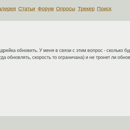
алерея
Статьи
Форум
Опросы
Трекер
Поиск
дрейка обновить. У меня в связи с этим вопрос - сколько б
да обновлять, скорость то ограничана) и не тронет ли обно