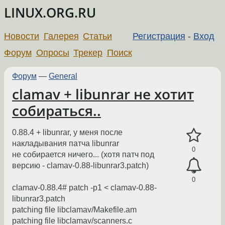
LINUX.ORG.RU
Новости
Галерея
Статьи
Регистрация
-
Вход
Форум
Опросы
Трекер
Поиск
Форум
—
General
clamav + libunrar не хотит
собираться..
0.88.4 + libunrar, у меня после
накладывания патча libunrar
0
не собирается ничего... (хотя патч под
версию - clamav-0.88-libunrar3.patch)
0
clamav-0.88.4# patch -p1 < clamav-0.88-
libunrar3.patch
patching file libclamav/Makefile.am
patching file libclamav/scanners.c