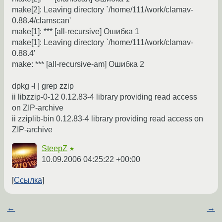
make[2]: Leaving directory `/home/111/work/clamav-
0.88.4/clamscan'
make[1]: *** [all-recursive] Ошибка 1
make[1]: Leaving directory `/home/111/work/clamav-
0.88.4'
make: *** [all-recursive-am] Ошибка 2
dpkg -l | grep zzip
ii libzzip-0-12 0.12.83-4 library providing read access
on ZIP-archive
ii zziplib-bin 0.12.83-4 library providing read access on
ZIP-archive
SteepZ
★
10.09.2006 04:25:22 +00:00
Ссылка
←
→