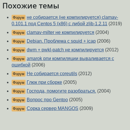
Похожие темы
не собирается (не компилируется) clamav-
Форум
0.101.1 под Centos 5 (x86) с либой zlib-1.2.11
(2019)
clamav-milter не компилируется
(2004)
Форум
Debian. Проблема с squid + icap
(2006)
Форум
dwm + pwkl-patch не компилируется
(2012)
Форум
amarok рпи компиляции вываливается с
Форум
ошибкой
(2006)
Не собирается coreutils
(2012)
Форум
Глюк при сборке
(2005)
Форум
Господа, помогите разобраться.
(2004)
Форум
Вопрос про Gentoo
(2005)
Форум
Сорка сервер MANGOS
(2009)
Форум