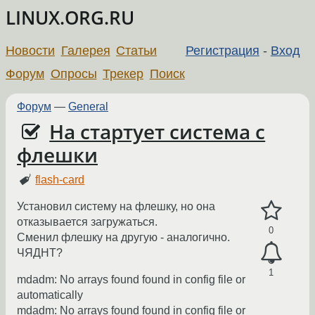
LINUX.ORG.RU
Новости
Галерея
Статьи
Регистрация
-
Вход
Форум
Опросы
Трекер
Поиск
Форум
—
General
На стартует система с
флешки
flash-card
Установил систему на флешку, но она
отказывается загружаться.
0
Сменил флешку на другую - аналогично.
ЧЯДНТ?
1
mdadm: No arrays found found in config file or
automatically
mdadm: No arrays found found in config file or