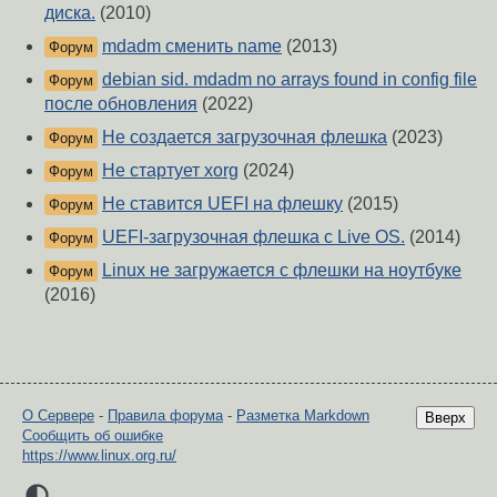
диска.
(2010)
mdadm сменить name
(2013)
Форум
debian sid. mdadm no arrays found in config file
Форум
после обновления
(2022)
Не создается загрузочная флешка
(2023)
Форум
Не стартует xorg
(2024)
Форум
Не ставится UEFI на флешку
(2015)
Форум
UEFI-загрузочная флешка с Live OS.
(2014)
Форум
Linux не загружается с флешки на ноутбуке
Форум
(2016)
О Сервере
-
Правила форума
-
Разметка Markdown
Вверх
Сообщить об ошибке
https://www.linux.org.ru/