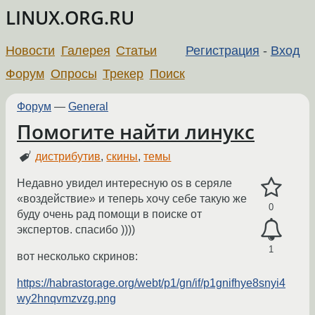
LINUX.ORG.RU
Новости
Галерея
Статьи
Регистрация
-
Вход
Форум
Опросы
Трекер
Поиск
Форум
—
General
Помогите найти линукс
дистрибутив
,
скины
,
темы
Недавно увидел интересную os в серяле
«воздействие» и теперь хочу себе такую ​​же
0
буду очень рад помощи в поиске от
экспертов. спасибо ))))
1
вот несколько скринов:
https://habrastorage.org/webt/p1/gn/if/p1gnifhye8snyi4
wy2hnqvmzvzg.png