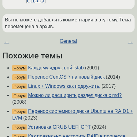
Ссылка
Вы не можете добавлять комментарии в эту тему. Тема
перемещена в архив.
←
General
→
Похожие темы
Каждому ядру свой fstab
(2001)
Форум
Перенос CentOS 7 на новый диск
(2014)
Форум
Linux + Windows как подружить.
(2017)
Форум
Можно ли расширить раздел диска с md?
Форум
(2008)
Перенос системного диска Ubuntu на RAID1 +
Форум
LVM
(2023)
Установка GRUB UEFI GPT
(2024)
Форум
Как правильно настроить RAID в процессе
Форум