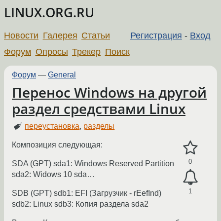
LINUX.ORG.RU
Новости
Галерея
Статьи
Регистрация
-
Вход
Форум
Опросы
Трекер
Поиск
Форум
—
General
Перенос Windows на другой
раздел средствами Linux
переустановка
,
разделы
Композиция следующая:
0
SDA (GPT) sda1: Windows Reserved Partition
sda2: Widows 10 sda…
1
SDB (GPT) sdb1: EFI (Загрузчик - rEefInd)
sdb2: Linux sdb3: Копия раздела sda2