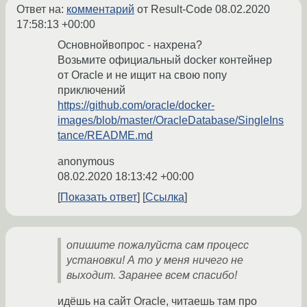
Ответ на:
комментарий
от Result-Code
08.02.2020
17:58:13 +00:00
Основнойвопрос - нахрена?
Возьмите официальный docker контейнер
от Oracle и не ищит на свою попу
приключений
https://github.com/oracle/docker-
images/blob/master/OracleDatabase/SingleIns
tance/README.md
anonymous
08.02.2020 18:13:42 +00:00
Показать ответ
Ссылка
опишите пожалуйста сам процесс
установки! А то у меня ничего не
выходит. Заранее всем спасибо!
идёшь на сайт Oracle, читаешь там про