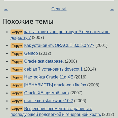
←
General
→
Похожие темы
как заставить apt-get тянуть *-dev пакеты по
Форум
дефолту ?
(2007)
Как установить ORACLE 8.0.5.0 ???
(2001)
Форум
Gentoo
(2012)
Форум
Oracle test database.
(2008)
Форум
debian 7 установить dovecot 1
(2014)
Форум
Настройка Oracle 11g XE
(2016)
Форум
[НЕНАВИСТЬ] oracle-xe +firefox
(2008)
Форум
Oracle XE прямой линк
(2007)
Форум
oracle xe +slackware 10.2
(2006)
Форум
Выделение элементов страницы с
Форум
последующей подсветкой и генерацией xpath.
(2012)