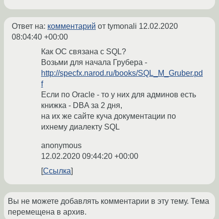
Ответ на:
комментарий
от tymonali
12.02.2020
08:04:40 +00:00
Как ОС связана с SQL?
Возьми для начала Грубера -
http://specfx.narod.ru/books/SQL_M_Gruber.pd
f
Если по Oracle - то у них для админов есть
книжка - DBA за 2 дня,
на их же сайте куча документации по
ихнему диалекту SQL
anonymous
12.02.2020 09:44:20 +00:00
Ссылка
Вы не можете добавлять комментарии в эту тему. Тема
перемещена в архив.