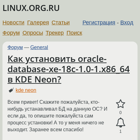
LINUX.ORG.RU
Новости
Галерея
Статьи
Регистрация
-
Вход
Форум
Опросы
Трекер
Поиск
Форум
—
General
Как установить oracle-
database-xe-18c-1.0-1.x86_64
в KDE Neon?
kde neon
Всем привет! Скажите пожалуйста, кто-
нибудь устанавливал БД на данную ОС? И
0
если да, то опишите пожалуйста сам
процесс установки! А то у меня ничего не
выходит. Заранее всем спасибо!
1