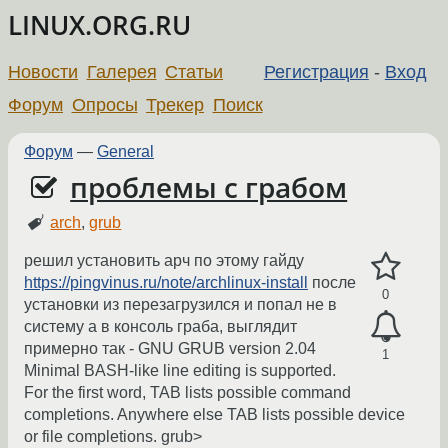
LINUX.ORG.RU
Новости
Галерея
Статьи
Регистрация
-
Вход
Форум
Опросы
Трекер
Поиск
Форум
—
General
проблемы с грабом
arch
,
grub
решил установить арч по этому гайду
https://pingvinus.ru/note/archlinux-install
после
0
установки из перезагрузился и попал не в
систему а в консоль граба, выглядит
примерно так - GNU GRUB version 2.04
1
Minimal BASH-like line editing is supported.
For the first word, TAB lists possible command
completions. Anywhere else TAB lists possible device
or file completions. grub>