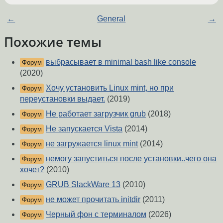
←
General
→
Похожие темы
выбрасывает в minimal bash like console
Форум
(2020)
Хочу установить Linux mint, но при
Форум
переустановки выдает.
(2019)
Не работает загрузчик grub
(2018)
Форум
Не запускается Vista
(2014)
Форум
не загружается linux mint
(2014)
Форум
немогу запуститься после установки..чего она
Форум
хочет?
(2010)
GRUB SlackWare 13
(2010)
Форум
не может прочитать initdir
(2011)
Форум
Черный фон с терминалом
(2026)
Форум