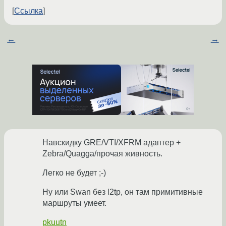
Ссылка
←
→
Навскидку GRE/VTI/XFRM адаптер +
Zebra/Quagga/прочая живность.
Легко не будет ;-)
Ну или Swan без l2tp, он там примитивные
маршруты умеет.
pkuutn