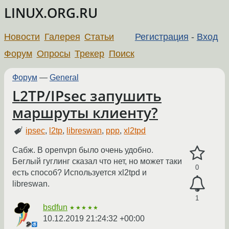
LINUX.ORG.RU
Новости
Галерея
Статьи
Регистрация
-
Вход
Форум
Опросы
Трекер
Поиск
Форум
—
General
L2TP/IPsec запушить
маршруты клиенту?
ipsec
,
l2tp
,
libreswan
,
ppp
,
xl2tpd
Сабж. В openvpn было очень удобно.
Беглый гуглинг сказал что нет, но может таки
0
есть способ? Используется xl2tpd и
libreswan.
1
bsdfun
★★★★★
10.12.2019 21:24:32 +00:00