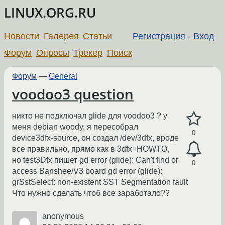
LINUX.ORG.RU
Новости
Галерея
Статьи
Регистрация
-
Вход
Форум
Опросы
Трекер
Поиск
Форум
—
General
voodoo3 question
никто не подключал glide для voodoo3 ? у
меня debian woody, я пересобрал
0
device3dfx-source, он создал /dev/3dfx, вроде
все правильно, прямо как в 3dfx=HOWTO,
но test3Dfx пишет gd error (glide): Can't find or
0
access Banshee/V3 board gd error (glide):
grSstSelect: non-existent SST Segmentation fault
Что нужно сделать чтоб все заработало??
anonymous