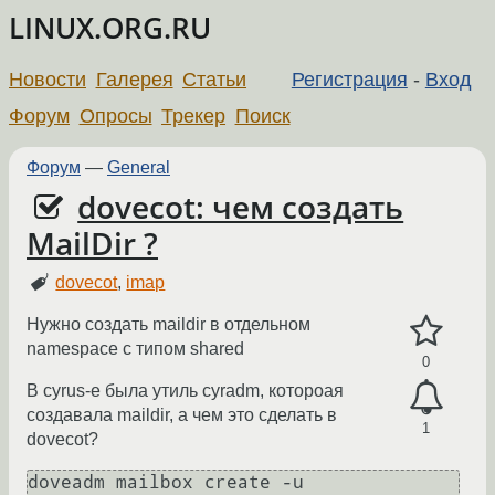
LINUX.ORG.RU
Новости
Галерея
Статьи
Регистрация
-
Вход
Форум
Опросы
Трекер
Поиск
Форум
—
General
dovecot: чем создать
MailDir ?
dovecot
,
imap
Нужно создать maildir в отдельном
namespace с типом shared
0
В cyrus-e была утиль cyradm, котороая
создавала maildir, а чем это сделать в
1
dovecot?
doveadm mailbox create -u 