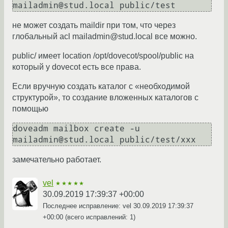
mailadmin@stud.local public/test
не может создать maildir при том, что через
глобальный acl mailadmin@stud.local все можно.
public/ имеет location /opt/dovecot/spool/public на
который у dovecot есть все права.
Если вручную создать каталог с «необходимой
структурой», то создание вложенных каталогов с
помощью
doveadm mailbox create -u 
mailadmin@stud.local public/test/xxx
замечательно работает.
vel
★★★★★
30.09.2019 17:39:37 +00:00
Последнее исправление: vel
30.09.2019 17:39:37
+00:00
(всего исправлений: 1)