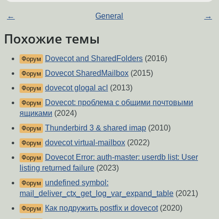
←
General
→
Похожие темы
Dovecot and SharedFolders
(2016)
Форум
Dovecot SharedMailbox
(2015)
Форум
dovecot glogal acl
(2013)
Форум
Dovecot: проблема с общими почтовыми
Форум
ящиками
(2024)
Thunderbird 3 & shared imap
(2010)
Форум
dovecot virtual-mailbox
(2022)
Форум
Dovecot Error: auth-master: userdb list: User
Форум
listing returned failure
(2023)
undefined symbol:
Форум
mail_deliver_ctx_get_log_var_expand_table
(2021)
Как подружить postfix и dovecot
(2020)
Форум