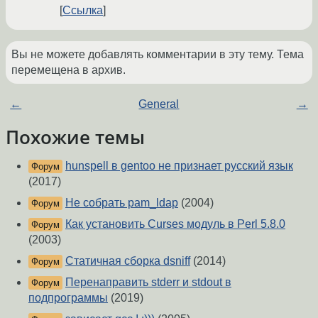
Ссылка
Вы не можете добавлять комментарии в эту тему. Тема
перемещена в архив.
←
General
→
Похожие темы
hunspell в gentoo не признает русский язык
Форум
(2017)
Не собрать pam_ldap
(2004)
Форум
Как установить Curses модуль в Perl 5.8.0
Форум
(2003)
Статичная сборка dsniff
(2014)
Форум
Перенаправить stderr и stdout в
Форум
подпрограммы
(2019)