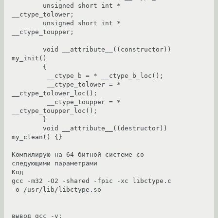
        unsigned short int * 
__ctype_tolower;

        unsigned short int * 
__ctype_toupper;

        void __attribute__((constructor)) 
my_init()

        {

         __ctype_b = * __ctype_b_loc();

         __ctype_tolower = * 
__ctype_tolower_loc();

         __ctype_toupper = * 
__ctype_toupper_loc();

        }

        void __attribute__((destructor)) 
my_clean() {}

Компилирую на 64 битной системе со 
следующими параметрами

Код

gcc -m32 -O2 -shared -fpic -xc libctype.c 
-o /usr/lib/libctype.so

вывод gcc -v:
