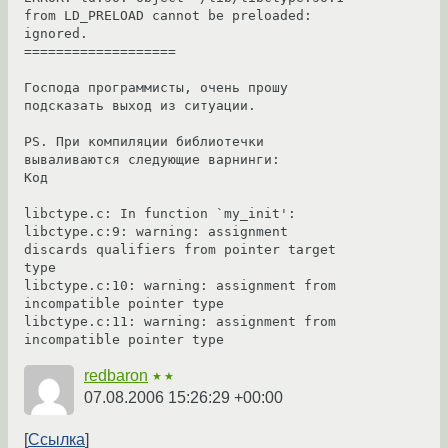
from LD_PRELOAD cannot be preloaded: 
ignored.

===================

Господа программисты, очень прошу 
подсказать выход из ситуации.

PS. При компиляции библиотечки 
вываливаются следующие варнинги:

Код

libctype.c: In function `my_init':

libctype.c:9: warning: assignment 
discards qualifiers from pointer target 
type

libctype.c:10: warning: assignment from 
incompatible pointer type

libctype.c:11: warning: assignment from 
incompatible pointer type
redbaron
★★
07.08.2006 15:26:29 +00:00
Ссылка