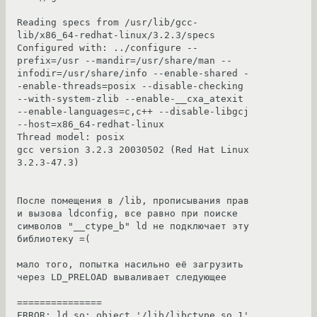
Reading specs from /usr/lib/gcc-
lib/x86_64-redhat-linux/3.2.3/specs

Configured with: ../configure --
prefix=/usr --mandir=/usr/share/man --
infodir=/usr/share/info --enable-shared -
-enable-threads=posix --disable-checking 
--with-system-zlib --enable-__cxa_atexit 
--enable-languages=c,c++ --disable-libgcj 
--host=x86_64-redhat-linux

Thread model: posix

gcc version 3.2.3 20030502 (Red Hat Linux 
3.2.3-47.3)

После помещения в /lib, прописывания прав 
и вызова ldconfig, все равно при поиске 
символов "__ctype_b" ld не подключает эту 
библиотеку =( 

мало того, попытка насильно её загрузить 
через LD_PRELOAD вываливает следующее 

===============

ERROR: ld.so: object '/lib/libctype.so.1' 