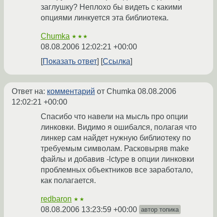
заглушку? Неплохо бы видеть с какими
опциями линкуется эта библиотека.
Chumka
★★★
08.08.2006 12:02:21 +00:00
Показать ответ
Ссылка
Ответ на:
комментарий
от Chumka
08.08.2006
12:02:21 +00:00
Спасибо что навели на мысль про опции
линковки. Видимо я ошибался, полагая что
линкер сам найдет нужную библиотеку по
требуемым символам. Расковыряв make
файлы и добавив -lctype в опции линковки
проблемных объектников все заработало,
как полагается.
redbaron
★★
08.08.2006 13:23:59 +00:00
автор топика