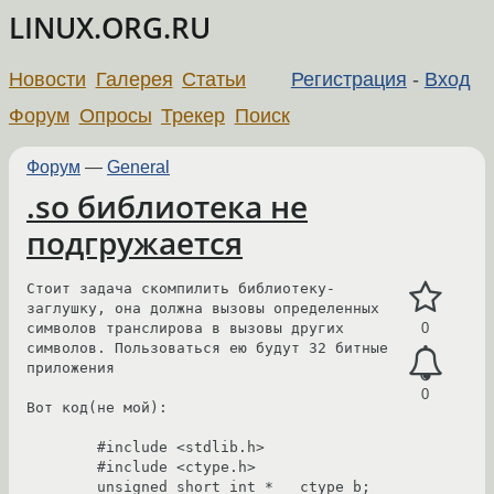
LINUX.ORG.RU
Новости
Галерея
Статьи
Регистрация
-
Вход
Форум
Опросы
Трекер
Поиск
Форум
—
General
.so библиотека не
подгружается
Стоит задача скомпилить библиотеку-
заглушку, она должна вызовы определенных 
символов транслирова в вызовы других 
0
символов. Пользоваться ею будут 32 битные 
приложения

0
Вот код(не мой):

        #include <stdlib.h>

        #include <ctype.h>

        unsigned short int * __ctype_b;
