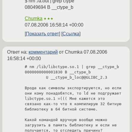
$ nm ./a.out | grep ctype
08049694 B __ctype_b
Chumka
★★★
07.08.2006 16:58:14 +00:00
Показать ответ
Ссылка
Ответ на:
комментарий
от Chumka
07.08.2006
16:58:14 +00:00
# nm /lib/libctype.so.1 | grep __ctype_b

0000000000001830 B __ctype_b

         U __ctype_b_loc@@GLIBC_2.3

Вроде как символы экспортируются, но если 
они кому понадобятся, то ld не подгружает 
libctype.so.1 =((( Мне кажется это 
связано как-то что я компилирую 32 битную 
библиотеку в 64 битной системе.

Какой командой вручную вообще можно 
загрузить в память библиотеку и если не 
получается, то отследить причину?