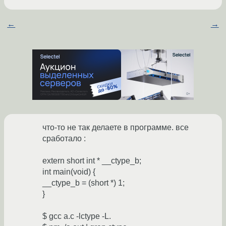
←
→
что-то не так делаете в программе. все
сработало :
extern short int * __ctype_b;
int main(void) {
__ctype_b = (short *) 1;
}
$ gcc a.c -lctype -L.