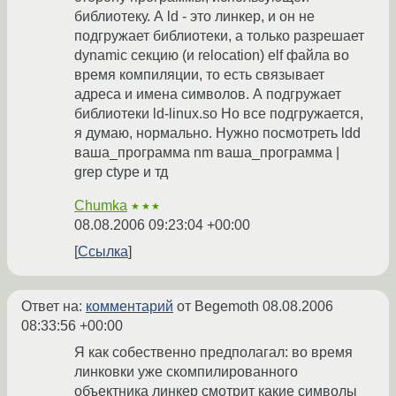
библиотеку. А ld - это линкер, и он не
подгружает библиотеки, а только разрешает
dynamic секцию (и relocation) elf файла во
время компиляции, то есть связывает
адреса и имена символов. А подгружает
библиотеки ld-linux.so Но все подгружается,
я думаю, нормально. Нужно посмотреть ldd
ваша_программа nm ваша_программа |
grep ctype и тд
Chumka
★★★
08.08.2006 09:23:04 +00:00
Ссылка
Ответ на:
комментарий
от Begemoth
08.08.2006
08:33:56 +00:00
Я как собественно предполагал: во время
линковки уже скомпилированного
объектника линкер смотрит какие символы