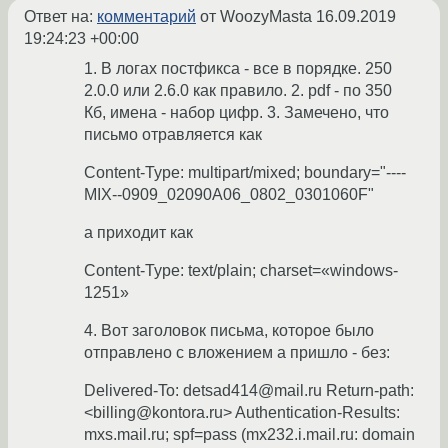
Ответ на:
комментарий
от WoozyMasta
16.09.2019
19:24:23 +00:00
1. В логах постфикса - все в порядке. 250
2.0.0 или 2.6.0 как правило. 2. pdf - по 350
Кб, имена - набор цифр. 3. Замечено, что
письмо отравляется как
Content-Type: multipart/mixed; boundary="----
MIX--0909_02090A06_0802_0301060F"
а приходит как
Content-Type: text/plain; charset=«windows-
1251»
4. Вот заголовок письма, которое было
отправлено с вложением а пришло - без:
Delivered-To: detsad414@mail.ru Return-path:
<billing@kontora.ru> Authentication-Results:
mxs.mail.ru; spf=pass (mx232.i.mail.ru: domain