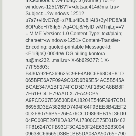
mx.kontora.ru X-Priority: 3 (Normal) To: =?
windows-1251?B??=<detsad414@mail.ru>
Subject: =?windows-1251?
u7s7+vl6vO7q8+zl7fLu4iDu8iiAi3+3y4PD8/e3l
8OPu8eH78iIg5+Ag4OLj8/HyIDIwMTnjLg==?
= MIME-Version: 1.0 Content-Type: text/plain;
charset=«windows-1251» Content-Transfer-
Encoding: quoted-printable Message-Id:
<E1i9jbQ-0004rW-DG.billing-kontora-
ru@mx232.i.mail.ru> X-6b629377: 1 X-
77F55803:
B430A92FA369625C9FF4ABC6F68D4E81D
065BFE6A7F09A9C02D6B95E54AC5B545A
BCAE347A1BF174FCD5D7AF185CA8BB8F
7F61EC41E79AAD X-7FA49CB5:
A9FCD207E66530D8A18204E546F3947CD1
66953D3EA3826BD7494F64F9BEE8B42EF2
0D2F80756B5F26E476CCD9869EB15136D0
04FC00FE2978DA827A17800CE75E01B462
FF816247CFB931F3CA250F24E63B283004
09638C66665D3BE1BB5DA08AA50765F790