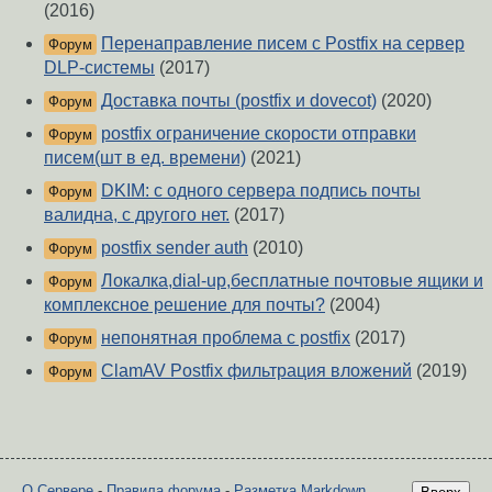
(2016)
Перенаправление писем с Postfix на сервер
Форум
DLP-системы
(2017)
Доставка почты (postfix и dovecot)
(2020)
Форум
postfix ограничение скорости отправки
Форум
писем(шт в ед. времени)
(2021)
DKIM: с одного сервера подпись почты
Форум
валидна, с другого нет.
(2017)
postfix sender auth
(2010)
Форум
Локалка,dial-up,бесплатные почтовые ящики и
Форум
комплексное решение для почты?
(2004)
непонятная проблема с postfix
(2017)
Форум
ClamAV Postfix фильтрация вложений
(2019)
Форум
О Сервере
-
Правила форума
-
Разметка Markdown