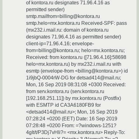
of kontora.ru designates 71.96.4.16 as
permitted sender)
smtp.mailfrom=billing@kontora.ru
smtp.helo=mx.kontora.ru Received-SPF: pass
(mx232.i.mail.ru: domain of kontora.ru
designates 71.96.4.16 as permitted sender)
client-ip=71.96.4.16; envelope-
from=billing@kontora.ru; helo=mx.kontora.ru;
Received: from kontora.ru ([71.96.4.16]:58698
helo=mx.kontora.ru) by mx232.i.mail.ru with
esmtp (envelope-from <billing@kontora.ru>) id
1i9jbQ-0004rW-DG for detsad414@mail.ru;
Mon, 16 Sep 2019 08:31:08 +0300 Received:
from serv.kontora.ru (serv.kontora.ru
[192.168.251.11]) by mx.kontora.ru (Postfix)
with ESMTP id CA3A6180FB9 for
<detsad414@mail.ru>; Mon, 16 Sep 2019
07:28:24 +0200 (EET) Date: 16 Sep 2019
07:28:48 +0200 From: =?windows-1251?
4gIt/t/P3Dj7vHIi?= <mx.kontora.ru> Reply-To: