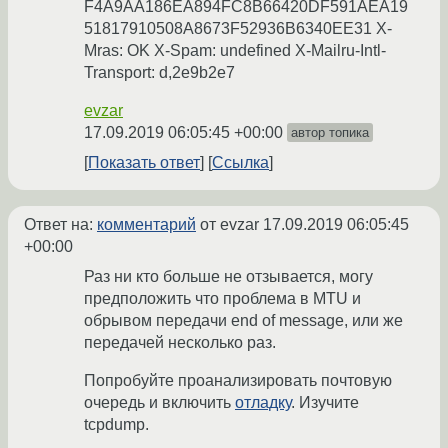
F4A9AA186EA894FC8B66420DF591AEA19
51817910508A8673F52936B6340EE31 X-
Mras: OK X-Spam: undefined X-Mailru-Intl-
Transport: d,2e9b2e7
evzar
17.09.2019 06:05:45 +00:00
автор топика
Показать ответ
Ссылка
Ответ на:
комментарий
от evzar
17.09.2019 06:05:45
+00:00
Раз ни кто больше не отзывается, могу
предположить что проблема в MTU и
обрывом передачи end of message, или же
передачей несколько раз.
Попробуйте проанализировать почтовую
очередь и включить
отладку
. Изучите
tcpdump.