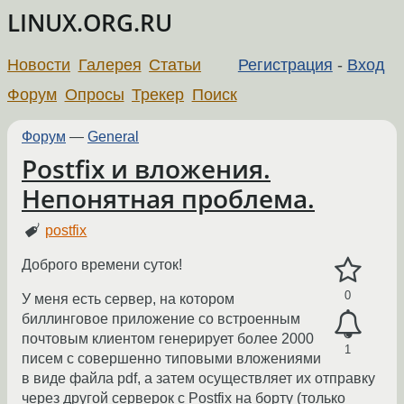
LINUX.ORG.RU
Новости
Галерея
Статьи
Регистрация
-
Вход
Форум
Опросы
Трекер
Поиск
Форум
—
General
Postfix и вложения.
Непонятная проблема.
postfix
Доброго времени суток!
0
У меня есть сервер, на котором
биллинговое приложение со встроенным
почтовым клиентом генерирует более 2000
1
писем с совершенно типовыми вложениями
в виде файла pdf, а затем осуществляет их отправку
через другой серверок с Postfix на борту (только