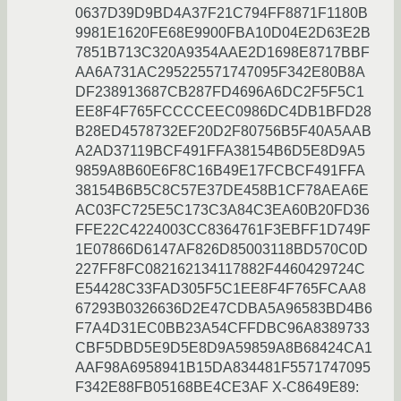
0637D39D9BD4A37F21C794FF8871F1180B
9981E1620FE68E9900FBA10D04E2D63E2B
7851B713C320A9354AAE2D1698E8717BBF
AA6A731AC295225571747095F342E80B8A
DF238913687CB287FD4696A6DC2F5F5C1
EE8F4F765FCCCCEEC0986DC4DB1BFD28
B28ED4578732EF20D2F80756B5F40A5AAB
A2AD37119BCF491FFA38154B6D5E8D9A5
9859A8B60E6F8C16B49E17FCBCF491FFA
38154B6B5C8C57E37DE458B1CF78AEA6E
AC03FC725E5C173C3A84C3EA60B20FD36
FFE22C4224003CC8364761F3EBFF1D749F
1E07866D6147AF826D85003118BD570C0D
227FF8FC082162134117882F4460429724C
E54428C33FAD305F5C1EE8F4F765FCAA8
67293B0326636D2E47CDBA5A96583BD4B6
F7A4D31EC0BB23A54CFFDBC96A8389733
CBF5DBD5E9D5E8D9A59859A8B68424CA1
AAF98A6958941B15DA834481F5571747095
F342E88FB05168BE4CE3AF X-C8649E89: