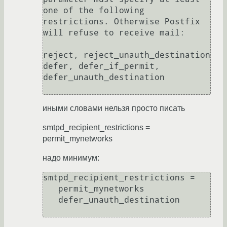
one of the following 
restrictions. Otherwise Postfix 
will refuse to receive mail:

reject, reject_unauth_destination

defer, defer_if_permit, 
defer_unauth_destination

иными словами нельзя просто писать
smtpd_recipient_restrictions =
permit_mynetworks
надо минимум:
smtpd_recipient_restrictions = 

   permit_mynetworks

   defer_unauth_destination
