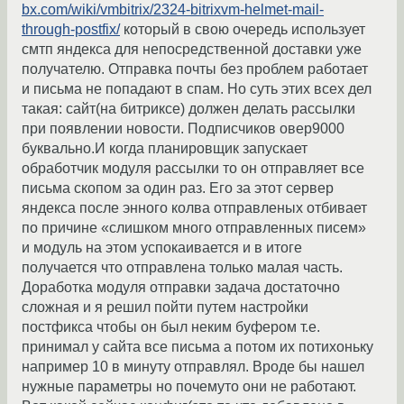
bx.com/wiki/vmbitrix/2324-bitrixvm-helmet-mail-
through-postfix/
который в свою очередь использует
смтп яндекса для непосредственной доставки уже
получателю. Отправка почты без проблем работает
и письма не попадают в спам. Но суть этих всех дел
такая: сайт(на битриксе) должен делать рассылки
при появлении новости. Подписчиков овер9000
буквально.И когда планировщик запускает
обработчик модуля рассылки то он отправляет все
письма скопом за один раз. Его за этот сервер
яндекса после энного колва отправленых отбивает
по причине «слишком много отправленных писем»
и модуль на этом успокаивается и в итоге
получается что отправлена только малая часть.
Доработка модуля отправки задача достаточно
сложная и я решил пойти путем настройки
постфикса чтобы он был неким буфером т.е.
принимал у сайта все письма а потом их потихоньку
например 10 в минуту отправлял. Вроде бы нашел
нужные параметры но почемуто они не работают.