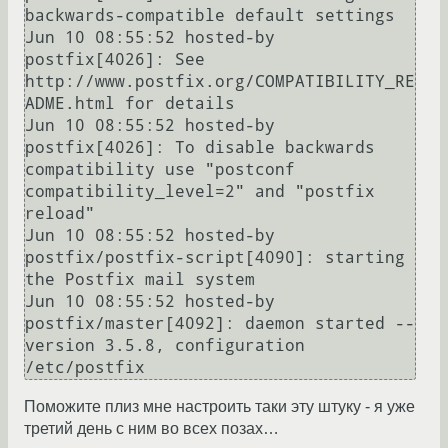
backwards-compatible default settings

Jun 10 08:55:52 hosted-by 
postfix[4026]: See 
http://www.postfix.org/COMPATIBILITY_RE
ADME.html for details

Jun 10 08:55:52 hosted-by 
postfix[4026]: To disable backwards 
compatibility use "postconf 
compatibility_level=2" and "postfix 
reload"

Jun 10 08:55:52 hosted-by 
postfix/postfix-script[4090]: starting 
the Postfix mail system

Jun 10 08:55:52 hosted-by 
postfix/master[4092]: daemon started -- 
version 3.5.8, configuration 
Поможите плиз мне настроить таки эту штуку - я уже
третий день с ним во всех позах…