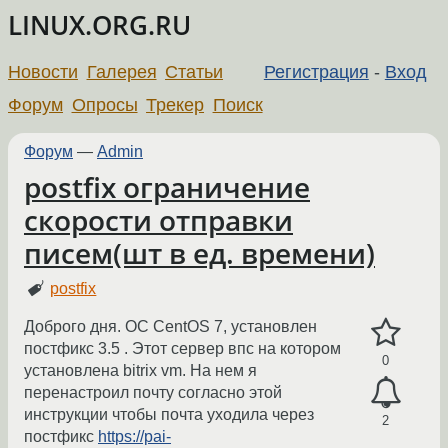
LINUX.ORG.RU
Новости
Галерея
Статьи
Регистрация
-
Вход
Форум
Опросы
Трекер
Поиск
Форум
—
Admin
postfix ограничение
скорости отправки
писем(шт в ед. времени)
postfix
Доброго дня. ОС CentOS 7, установлен
постфикс 3.5 . Этот сервер впс на котором
0
установлена bitrix vm. На нем я
перенастроил почту согласно этой
инструкции чтобы почта уходила через
2
постфикс
https://pai-