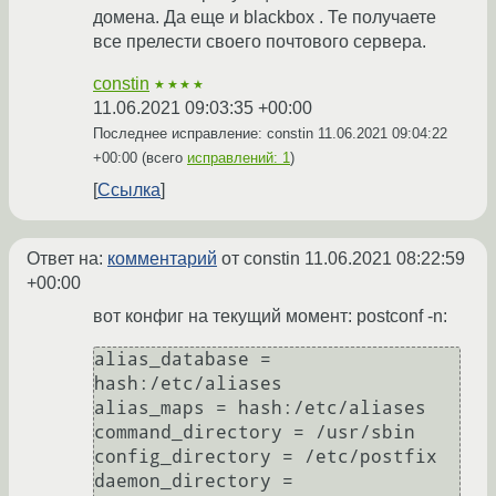
домена. Да еще и blackbox . Те получаете
все прелести своего почтового сервера.
constin
★★★★
11.06.2021 09:03:35 +00:00
Последнее исправление: constin
11.06.2021 09:04:22
+00:00
(всего
исправлений: 1
)
Ссылка
Ответ на:
комментарий
от constin
11.06.2021 08:22:59
+00:00
вот конфиг на текущий момент: postconf -n:
alias_database = 
hash:/etc/aliases

alias_maps = hash:/etc/aliases

command_directory = /usr/sbin

config_directory = /etc/postfix

daemon_directory = 