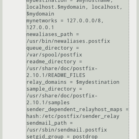
mydestination = $myhostname, 
localhost.$mydomain, localhost, 
$mydomain

mynetworks = 127.0.0.0/8, 
127.0.0.1

newaliases_path = 
/usr/bin/newaliases.postfix

queue_directory = 
/var/spool/postfix

readme_directory = 
/usr/share/doc/postfix-
2.10.1/README_FILES

relay_domains = $mydestination

sample_directory = 
/usr/share/doc/postfix-
2.10.1/samples

sender_dependent_relayhost_maps = 
hash:/etc/postfix/sender_relay

sendmail_path = 
/usr/sbin/sendmail.postfix

setgid_group = postdrop
