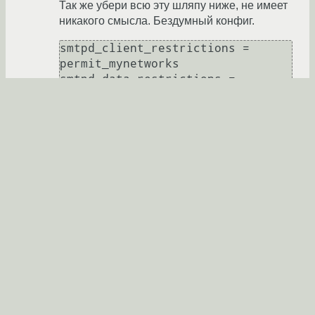
Так же убери всю эту шляпу ниже, не имеет
никакого смысла. Бездумный конфиг.
smtpd_client_restrictions = 
permit_mynetworks

smtpd_data_restrictions = 
permit_mynetworks

smtpd_helo_restrictions = 
constin
★★★★
14.06.2021 09:14:00 +00:00
Последнее исправление: constin
14.06.2021 09:18:47
+00:00
(всего
исправлений: 2
)
Ссылка
Вы не можете добавлять комментарии в эту тему. Тема
перемещена в архив.
←
Admin
→