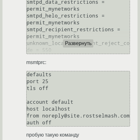
smtpd_data_restrictions = 
permit_mynetworks

smtpd_helo_restrictions = 
permit_mynetworks

smtpd_recipient_restrictions = 
permit_mynetworks

unknown_local_recipient_reject_co
Развернуть
msmtprc:
defaults

port 25

tls off

account default

host localhost

from noreply@site.rostselmash.com

пробую такую команду