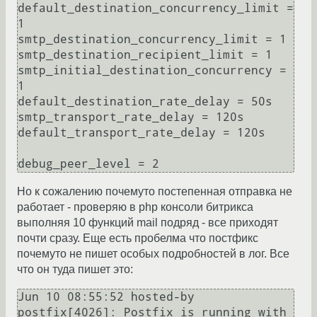
default_destination_concurrency_limit = 
1

smtp_destination_concurrency_limit = 1

smtp_destination_recipient_limit = 1

smtp_initial_destination_concurrency = 
1

default_destination_rate_delay = 50s

smtp_transport_rate_delay = 120s

default_transport_rate_delay = 120s

Но к сожалению почемуто постепенная отправка не
работает - проверяю в php консоли битрикса
выполняя 10 функций mail подряд - все приходят
почти сразу. Еще есть пробелма что постфикс
почемуто не пишет особых подробностей в лог. Все
что он туда пишет это:
Jun 10 08:55:52 hosted-by 
postfix[4026]: Postfix is running with 