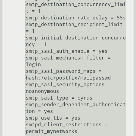
smtp_destination_concurrency_limi
t = 1

smtp_destination_rate_delay = 55s

smtp_destination_recipient_limit 
= 1

smtp_initial_destination_concurre
ncy = 1

smtp_sasl_auth_enable = yes

smtp_sasl_mechanism_filter = 
login

smtp_sasl_password_maps = 
hash:/etc/postfix/mailpasswd

smtp_sasl_security_options = 
noanonymous

smtp_sasl_type = cyrus

smtp_sender_dependent_authenticat
ion = yes

smtp_use_tls = yes

smtpd_client_restrictions = 
permit_mynetworks
