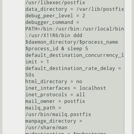
/usr/libexec/postfix

data_directory = /var/lib/postfix

debug_peer_level = 2

debugger_command = 
PATH=/bin:/usr/bin:/usr/local/bin
:/usr/X11R6/bin ddd 
$daemon_directory/$process_name 
$process_id & sleep 5

default_destination_concurrency_l
imit = 1

default_destination_rate_delay = 
50s

html_directory = no

inet_interfaces = localhost

inet_protocols = all

mail_owner = postfix

mailq_path = 
/usr/bin/mailq.postfix

manpage_directory = 
/usr/share/man
