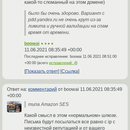
какой-то сломанный на этом домене)
было бы очень здорово. Вариант с
pdd.yandex.ru не очень крут из-за
лимита и ручной валидации на спам
время от времени.
boowai
★★★★
11.06.2021 08:35:49 +00:00
Последнее исправление: boowai
11.06.2021 08:51:00
+00:00
(всего
исправлений: 4
)
Показать ответ
Ссылка
Ответ на:
комментарий
от boowai
11.06.2021 08:35:49
+00:00
типа Amazon SES
Какой смысл в этом «нормальном» шлюзе.
Письма будут посылаться все равно с ip с
неизвестной репутацией и от вашего