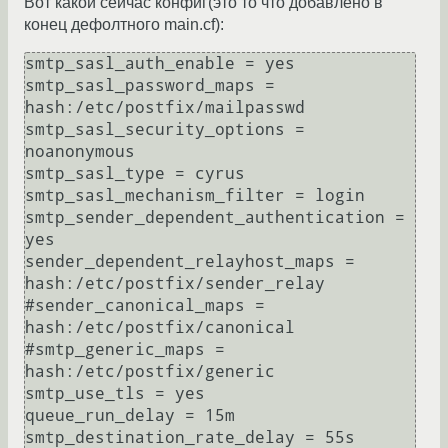
Вот какой сейчас конфиг(это то что добавлено в
конец дефолтного main.cf):
smtp_sasl_auth_enable = yes

smtp_sasl_password_maps = 
hash:/etc/postfix/mailpasswd

smtp_sasl_security_options = 
noanonymous

smtp_sasl_type = cyrus

smtp_sasl_mechanism_filter = login

smtp_sender_dependent_authentication = 
yes

sender_dependent_relayhost_maps = 
hash:/etc/postfix/sender_relay

#sender_canonical_maps = 
hash:/etc/postfix/canonical

#smtp_generic_maps = 
hash:/etc/postfix/generic

smtp_use_tls = yes

queue_run_delay = 15m

smtp_destination_rate_delay = 55s
