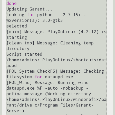
done
Updating Garant...

Looking 
for
 python... 2.7.15+ - 
wxversion(s): 3.0-gtk3

selected

[main] Message: PlayOnLinux (4.2.12) is 
starting

[clean_tmp] Message: Cleaning temp 
directory

Script started 
/home/admins/.PlayOnLinux/shortcuts/dat
aupd

[POL_System_CheckFS] Message: Checking 
filesystem 
for
 dataupd.exe

[POL_Wine] Message: Running wine- 
dataupd.exe %F -auto -nobackup -
nofinalmessage (Working directory : 
/home/admins/.PlayOnLinux/wineprefix/Ga
rant/drive_c/Program Files/Garant-
Server)
