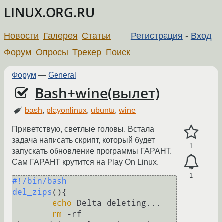
LINUX.ORG.RU
Новости
Галерея
Статьи
Регистрация
-
Вход
Форум
Опросы
Трекер
Поиск
Форум
—
General
Bash+wine(вылет)
bash
,
playonlinux
,
ubuntu
,
wine
Приветствую, светлые головы. Встала
задача написать скрипт, который будет
1
запускать обновление программы ГАРАНТ.
Сам ГАРАНТ крутится на Play On Linux.
1
#!/bin/bash
del_zips
(){

echo
 Delta deleting...

rm
 -rf 