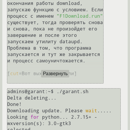
окончания работы download, 
запускаю функцию с условием. Если 
процесс с именем 
"F1Download.run"
существует, тогда проверять снова 
и снова, пока не произойдет его 
завершение и после этого 
запускаем утилиту dataupd.

Проблема в том, что программа 
запускается и тут же закрывается 
и процесс самоуничтожается.

[
cut
=Вот выхлоп консоли]

Развернуть
admins@garant:~$ ./garant.sh 

Delta deleting...

Done!

Downloading update. Please 
wait
.....

Looking 
for
 python... 2.7.15+ - 
wxversion(s): 3.0-gtk3

selected
