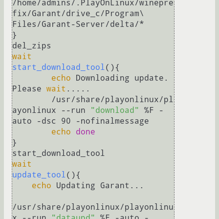
/home/admins/.PlayOnLinux/winepre
fix/Garant/drive_c/Program\ 
Files/Garant-Server/delta/*

}

wait
start_download_tool
(){

echo
 Downloading update. 
Please 
wait
.....

	/usr/share/playonlinux/pl
ayonlinux --run 
"download"
 %F -
auto -dsc 90 -nofinalmessage

echo
done
}

wait
update_tool
(){

echo
 Updating Garant...

/usr/share/playonlinux/playonlinu
x --run 
"dataupd"
 %F -auto -