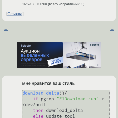
16:59:56 +00:00
(всего исправлений: 5)
Ссылка
←
→
мне нравится ваш стиль
download_delta
(){

if
 pgrep 
"F1Download.run"
 > 
/dev/null

then
 download_delta

else
 update_tool
