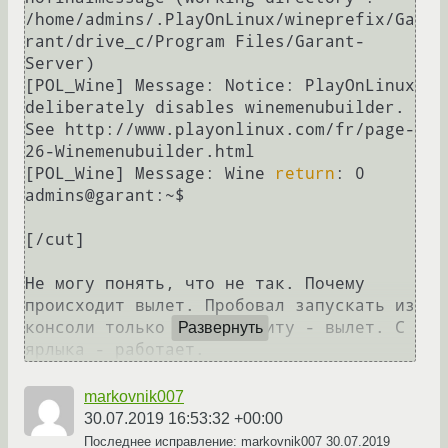
/home/admins/.PlayOnLinux/wineprefix/Ga
rant/drive_c/Program Files/Garant-
Server)

[POL_Wine] Message: Notice: PlayOnLinux 
deliberately disables winemenubuilder. 
See http://www.playonlinux.com/fr/page-
26-Winemenubuilder.html

[POL_Wine] Message: Wine 
return
: 0

admins@garant:~$ 

[/cut]

Не могу понять, что не так. Почему 
происходит вылет. Пробовал запускать из 
консоли только одну утилиту - вылет. С 
Развернуть
ярлыка - работает.
markovnik007
30.07.2019 16:53:32 +00:00
Последнее исправление: markovnik007
30.07.2019