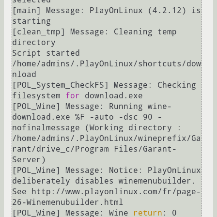
[main] Message: PlayOnLinux (4.2.12) is 
starting

[clean_tmp] Message: Cleaning temp 
directory

Script started 
/home/admins/.PlayOnLinux/shortcuts/dow
nload

[POL_System_CheckFS] Message: Checking 
filesystem 
for
 download.exe

[POL_Wine] Message: Running wine- 
download.exe %F -auto -dsc 90 -
nofinalmessage (Working directory : 
/home/admins/.PlayOnLinux/wineprefix/Ga
rant/drive_c/Program Files/Garant-
Server)

[POL_Wine] Message: Notice: PlayOnLinux 
deliberately disables winemenubuilder. 
See http://www.playonlinux.com/fr/page-
26-Winemenubuilder.html

[POL_Wine] Message: Wine 
return