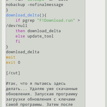
nobackup -nofinalmessage

download_delta
(){

if
 pgrep 
"F1Download.run"
 > 
/dev/null

then
 download_delta

else
 update_tool

fi
}

wait
exit
 0

[/cut]

Итак, что я пытаюсь здесь 
делать... Удаляю уже скачанные 
обновления. Запускаю программу 
загрузки обновления с ключами 
самой программы. Затем после 