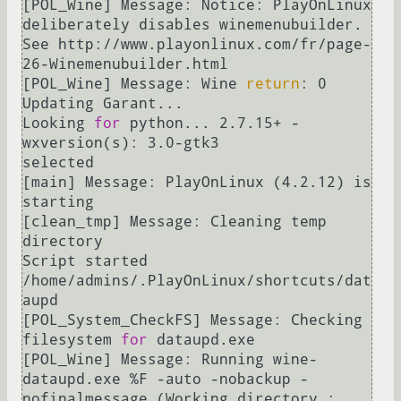
[POL_Wine] Message: Notice: PlayOnLinux 
deliberately disables winemenubuilder. 
See http://www.playonlinux.com/fr/page-
26-Winemenubuilder.html

[POL_Wine] Message: Wine 
return
: 0

Updating Garant...

Looking 
for
 python... 2.7.15+ - 
wxversion(s): 3.0-gtk3

selected

[main] Message: PlayOnLinux (4.2.12) is 
starting

[clean_tmp] Message: Cleaning temp 
directory

Script started 
/home/admins/.PlayOnLinux/shortcuts/dat
aupd

[POL_System_CheckFS] Message: Checking 
filesystem 
for
 dataupd.exe

[POL_Wine] Message: Running wine- 
dataupd.exe %F -auto -nobackup -
nofinalmessage (Working directory : 