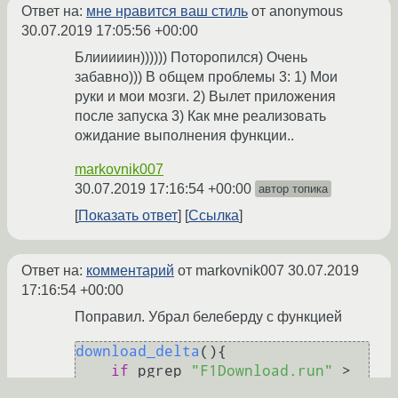
Ответ на:
мне нравится ваш стиль
от anonymous
30.07.2019 17:05:56 +00:00
Блииииин)))))) Поторопился) Очень
забавно))) В общем проблемы 3: 1) Мои
руки и мои мозги. 2) Вылет приложения
после запуска 3) Как мне реализовать
ожидание выполнения функции..
markovnik007
30.07.2019 17:16:54 +00:00
автор топика
Показать ответ
Ссылка
Ответ на:
комментарий
от markovnik007
30.07.2019
17:16:54 +00:00
Поправил. Убрал белеберду с функцией
download_delta
(){

if
 pgrep 
"F1Download.run"
 > 
/dev/null
