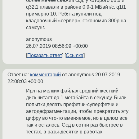
более менее свежий ссд, у которого q8t8 и
q32t1 плавали в районе 0.9-1 МБайт/с, q1t1
примерно 10. Ребята купили под
кладовочный «сервер», сэкономив 300р на
самсунг.
anonymous
26.07.2019 08:56:09 +00:00
Показать ответ
Ссылка
Ответ на:
комментарий
от anonymous
20.07.2019
22:08:03 +00:00
Ирл на мелких файлах средний жесткий
диск читает до 1 мегабайта в секунду. Были
попытки делать префетчи-суперфетчи и
автодефрагментации, чтобы превратить эту
цифру во что-то вменяемое, но в целом все
так и осталось. Ссд в сотни раз быстрее в
тестах, в разы-десятки в работах.