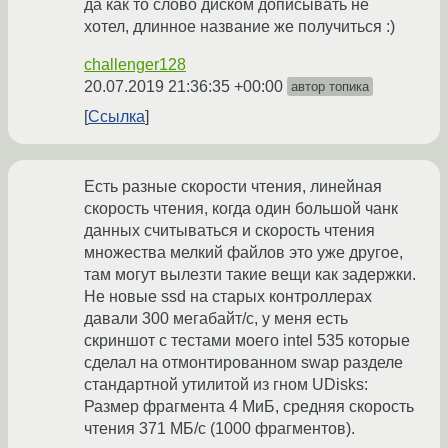
да как то слово диском дописывать не
хотел, длинное название же получиться :)
challenger128
20.07.2019 21:36:35 +00:00
автор топика
Ссылка
Есть разные скорости чтения, линейная
скорость чтения, когда один большой чанк
данных считываться и скорость чтения
множества мелкий файлов это уже другое,
там могут вылезти такие вещи как задержки.
Не новые ssd на старых контроллерах
давали 300 мегабайт/с, у меня есть
скриншот с тестами моего intel 535 которые
сделал на отмонтированном swap разделе
стандартной утилитой из гном UDisks:
Размер фрагмента 4 МиБ, средняя скорость
чтения 371 МБ/c (1000 фрагментов).