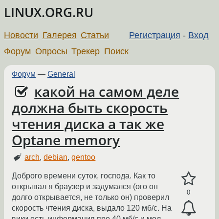
LINUX.ORG.RU
Новости
Галерея
Статьи
Регистрация
-
Вход
Форум
Опросы
Трекер
Поиск
Форум
—
General
какой на самом деле
должна быть скорость
чтения диска а так же
Optane memory
arch
,
debian
,
gentoo
Доброго времени суток, господа. Как то
открывал я браузер и задумался (ого он
0
долго открывается, не только он) проверил
скорость чтения диска, выдало 120 мб/с. На
вики есть информация про 40 мб/c и мол