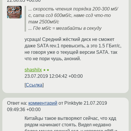
22:08:03 +00:00
... скорость чтения порядка 200-300 мб/
с, сата ссд 600мб/с, нвме ссд что-то
там 2500мб/с
... Где мб/с = мегабайты в секуду
усраца! Средний жёсткий диск не сможет
даже SATA rev.1 превысить, а это 1.5 ГБит/с,
не говоря уже о текущей версии SATA. так
что не пори чушь, аноний.
shashilx
★★
23.07.2019 12:04:42 +00:00
Ссылка
Ответ на:
комментарий
от Pinkbyte
21.07.2019
09:49:36 +00:00
Китайцы такое вытворяют сейчас, что хдд
рядом начинают стоять. Видел недавно