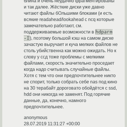
блина и очень неудачно фрагментированы
и так далее. Жёсткие диски уже давно
читают файлы бОльшими блоками (и есть
всякие readahead/lookahead c ncq которые
замечательно работают, см.
hdparm
поддерживаемые возможности в
-I
), поэтому большой кэш на самом диске
зачастую выручает и куча мелких файлов не
столь убийственна как можно ожидать. Но к
слову у ссд тоже проблемы с мелкими
файлами, скорость значительно проседает
когда надо считывать случайные файлы.
Хотя с тем что они предпочтительнее никто
не спорит, только собрать себе nas под кино
на 30 терабайт дороговато обойдётся с ssd,
hdd они никогда не заменят. Под горячие
данные, да, конечно, намного
предпочтительнее.
anonymous
28.07.2019 11:31:27 +00:00