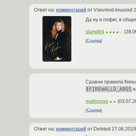
Ответ на:
комментарий
от Vsevolod-linuxoid
2
Да ну и пофиг, в общем
slamd64
(
28.0
★★★★☆
Ссылка
Сравни правила firewa
$FIREWALLD_ARGS
в
mathcrosp
(
03.07.2
★★
Ссылка
Ответ на:
комментарий
от Deleted
27.06.2019