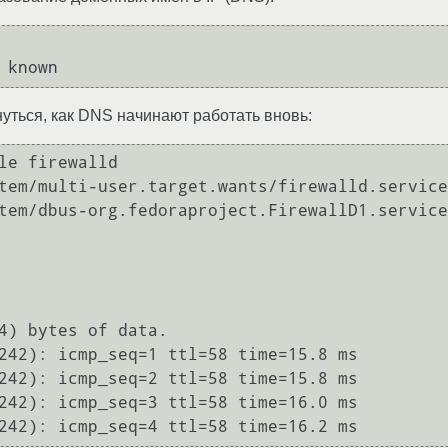
нуться, как DNS начинают работать вновь:
le firewalld

tem/multi-user.target.wants/firewalld.service
tem/dbus-org.fedoraproject.FirewallD1.service
4) bytes of data.

242): icmp_seq=1 ttl=58 time=15.8 ms

242): icmp_seq=2 ttl=58 time=15.8 ms

242): icmp_seq=3 ttl=58 time=16.0 ms
