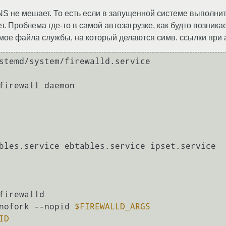
S не мешает. То есть если в запущенной системе выполнить «
т. Проблема где-то в самой автозагрузке, как будто возникае
мое файла службы, на который делаются симв. ссылки при а
stemd/system/firewalld.service

firewall daemon

bles.service ebtables.service ipset.service

firewalld

nofork --nopid 
$FIREWALLD_ARGS
ID