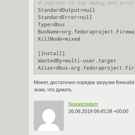
# supress to log debug and error
StandardOutput=null

StandardError=null

Type=dbus

BusName=org.fedoraproject.Firewal
KillMode=mixed

[Install]

WantedBy=multi-user.target

Может, достаточно порядок загрузки firewall
знаю, что думать.
Novascriptum
26.06.2019 08:45:38 +00:00