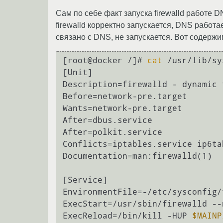
Сам по себе факт запуска firewalld работе DN
firewalld корректно запускается, DNS работае
связано с DNS, не запускается. Вот содержи
[root@docker /]# 
cat
 /usr/lib/sy
[Unit]

Description=firewalld - dynamic 
Before=network-pre.target

Wants=network-pre.target

After=dbus.service

After=polkit.service

Conflicts=iptables.service ip6ta
Documentation=man:firewalld(1)

[Service]

EnvironmentFile=-/etc/sysconfig/
ExecStart=/usr/sbin/firewalld --
ExecReload=/bin/kill -HUP 
$MAINP