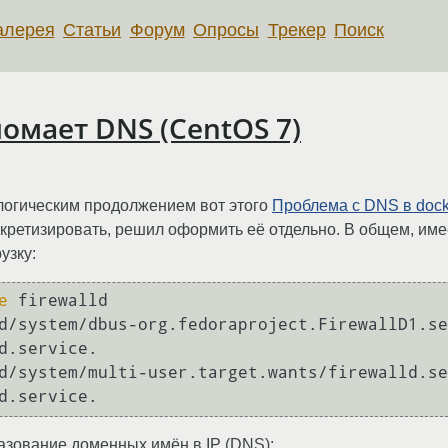
алерея
Статьи
Форум
Опросы
Трекер
Поиск
ломает DNS (CentOS 7)
 логическим продолжением вот этого
Проблема с DNS в dock
нкретизировать, решил оформить её отдельно. В общем, име
узку:
e
 firewalld

d/system/dbus-org.fedoraproject.FirewallD1.se
d.service.

d/system/multi-user.target.wants/firewalld.se
разование доменных имён в IP (DNS):