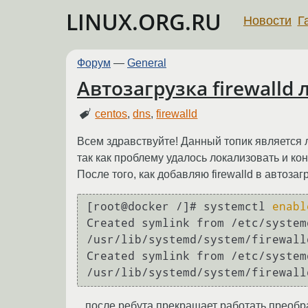
LINUX.ORG.RU
Новости
Г
Форум
—
General
Автозагрузка firewalld 
centos
,
dns
,
firewalld
Всем здравствуйте! Данный топик является
так как проблему удалось локализовать и ко
После того, как добавляю firewalld в автозагр
[root@docker /]# systemctl 
enabl
Created symlink from /etc/system
/usr/lib/systemd/system/firewall
Created symlink from /etc/system
...после ребута прекращает работать преоб