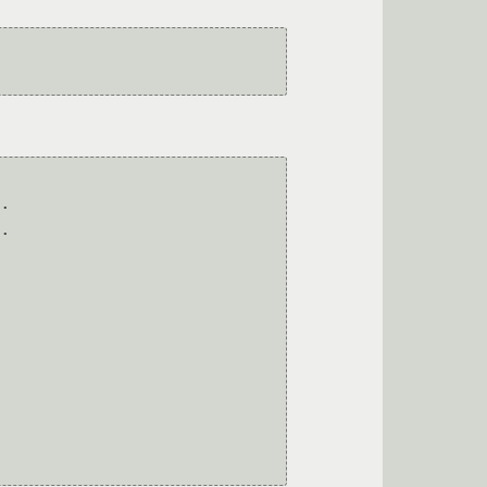
.

.
