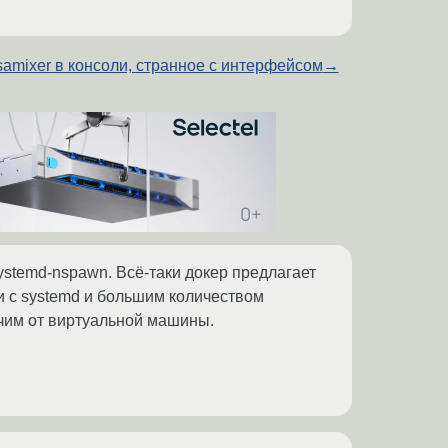
samixer в консоли, странное с интерфейсом
→
ystemd-nspawn. Всё-таки докер предлагает
и с systemd и большим количеством
ичим от виртуальной машины.