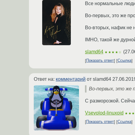
Все нормальные люди 
Во-первых, это же про
Во-вторых, нафик не 
IMHO, такой же дурной
slamd64
(
27.0
★★★★☆
Показать ответ
Ссылка
Ответ на:
комментарий
от slamd64
27.06.201
Во-первых, это же п
С разморозкой. Сейчас
Vsevolod-linuxoid
★★
Показать ответ
Ссылка