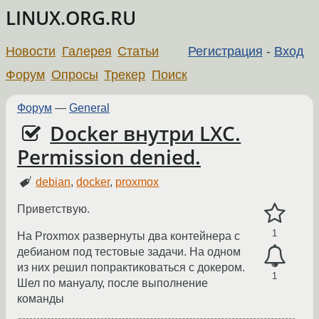
LINUX.ORG.RU
Новости
Галерея
Статьи
Регистрация
-
Вход
Форум
Опросы
Трекер
Поиск
Форум
—
General
Docker внутри LXC.
Permission denied.
debian
,
docker
,
proxmox
Приветствую.
1
На Proxmox развернуты два контейнера c
дебианом под тестовые задачи. На одном
из них решил попрактиковаться с докером.
1
Шел по мануалу, после выполнение
команды