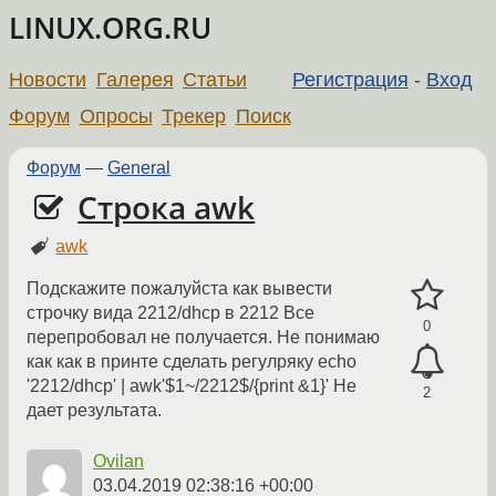
LINUX.ORG.RU
Новости
Галерея
Статьи
Регистрация
-
Вход
Форум
Опросы
Трекер
Поиск
Форум
—
General
Строка awk
awk
Подскажите пожалуйста как вывести
строчку вида 2212/dhcp в 2212 Все
0
перепробовал не получается. Не понимаю
как как в принте сделать регулряку echo
'2212/dhcp' | awk'$1~/2212$/{print &1}' Не
2
дает результата.
Ovilan
03.04.2019 02:38:16 +00:00