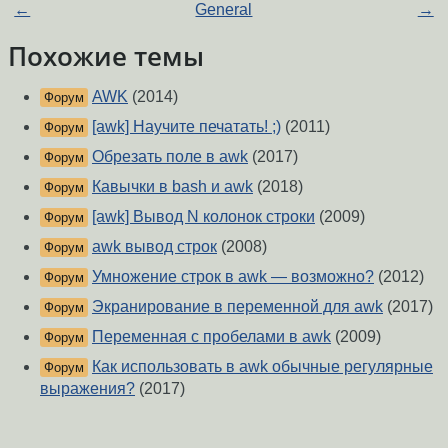
←
General
→
Похожие темы
AWK
(2014)
Форум
[awk] Научите печатать! ;)
(2011)
Форум
Обрезать поле в awk
(2017)
Форум
Кавычки в bash и awk
(2018)
Форум
[awk] Вывод N колонок строки
(2009)
Форум
awk вывод строк
(2008)
Форум
Умножение строк в awk — возможно?
(2012)
Форум
Экранирование в переменной для awk
(2017)
Форум
Переменная с пробелами в awk
(2009)
Форум
Как использовать в awk обычные регулярные
Форум
выражения?
(2017)