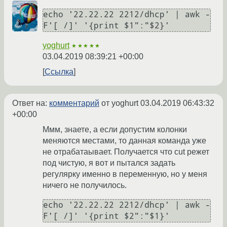
echo '22.22.22 2212/dhcp' | awk -
yoghurt
★★★★★
03.04.2019 08:39:21 +00:00
Ссылка
Ответ на:
комментарий
от yoghurt
03.04.2019 06:43:32
+00:00
Ммм, знаете, а если допустим колонки
меняются местами, то данная команда уже
не отрабатаывает. Получается что cut режет
под чистую, я вот и пытался задать
регулярку именно в переменную, но у меня
ничего не получилось.
echo '22.22.22 2212/dhcp' | awk -
F'[ /]' '{print $2":"$1}'