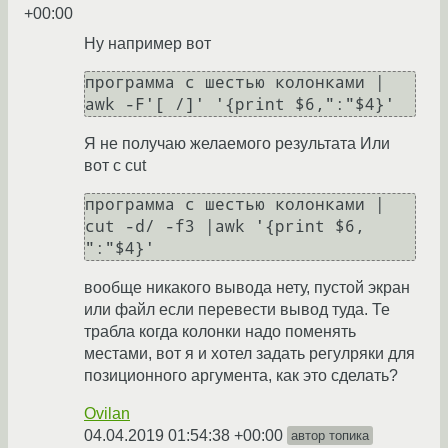
+00:00
Ну например вот
программа с шестью колонками | 
awk -F'[ /]' '{print $6,":"$4}'
Я не получаю желаемого результата Или
вот с cut
программа с шестью колонками | 
cut -d/ -f3 |awk '{print $6, 
":"$4}'
вообще никакого вывода нету, пустой экран
или файл если перевести вывод туда. Те
трабла когда колонки надо поменять
местами, вот я и хотел задать регулряки для
позиционного аргумента, как это сделать?
Ovilan
04.04.2019 01:54:38 +00:00
автор топика