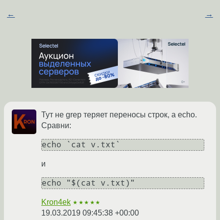
←
→
Тут не grep теряет переносы строк, а echo.
Сравни:
echo `cat v.txt`
и
echo "$(cat v.txt)"
Kron4ek
★★★★★
19.03.2019 09:45:38 +00:00