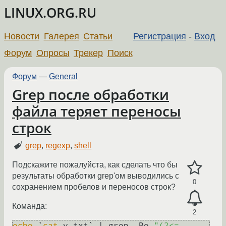
LINUX.ORG.RU
Новости
Галерея
Статьи
Регистрация
-
Вход
Форум
Опросы
Трекер
Поиск
Форум
—
General
Grep после обработки
файла теряет переносы
строк
grep
,
regexp
,
shell
Подскажите пожалуйста, как сделать что бы
результаты обработки grep'ом выводились с
0
сохранением пробелов и переносов строк?
Команда:
2
echo
 `
cat
 v.txt` | grep -Po 
"(?<=