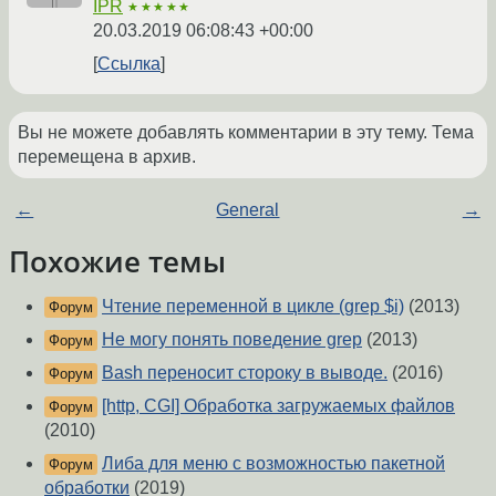
IPR
★★★★★
20.03.2019 06:08:43 +00:00
Ссылка
Вы не можете добавлять комментарии в эту тему. Тема
перемещена в архив.
←
General
→
Похожие темы
Чтение переменной в цикле (grep $i)
(2013)
Форум
Не могу понять поведение grep
(2013)
Форум
Bash переносит стороку в выводе.
(2016)
Форум
[http, CGI] Обработка загружаемых файлов
Форум
(2010)
Либа для меню с возможностью пакетной
Форум
обработки
(2019)