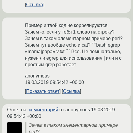
Ссылка
Пример и твой код не коррелируются.
Зачем -o, если у тебя 1 слово на строку?
Зачем в таком элементарном примере perl?
Зачем тут вообще echo и сat? ```bash egrep
«mama|papa» v.txt ``` Все. Не помню только,
нужен ли egrep для использования | или и с
простым grep работает.
anonymous
19.03.2019 09:54:42 +00:00
Показать ответ
Ссылка
Ответ на:
комментарий
от anonymous
19.03.2019
09:54:42 +00:00
Зачем в таком элементарном примере
perl?