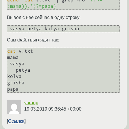
(mama)).*(?=papa)"
Вывод с неё сейчас в одну строку:
 vasya petya kolya grisha
Сам файл выглядит так:
cat
 v.txt

mama

 vasya

   petya

kolya

grisha

yuranp
19.03.2019 09:36:45 +00:00
Ссылка