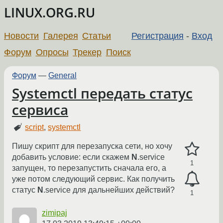
LINUX.ORG.RU
Новости
Галерея
Статьи
Регистрация
-
Вход
Форум
Опросы
Трекер
Поиск
Форум
—
General
Systemctl передать статус
сервиса
script
,
systemctl
Пишу скрипт для перезапуска сети, но хочу
добавить условие: если скажем
N
.service
1
запущен, то перезапустить сначала его, а
уже потом следующий сервис. Как получить
статус
N
.service для дальнейших действий?
1
zimipaj