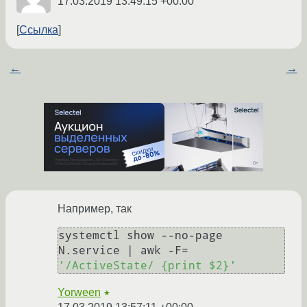
17.03.2019 13:49:15 +00:00
Ссылка
←
→
Например, так
systemctl show --no-page 
N.service | awk -F= 
'/ActiveState/ {print $2}'
Yorween
★