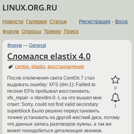
LINUX.ORG.RU
Новости
Галерея
Статьи
Регистрация
-
Вход
Форум
Опросы
Трекер
Поиск
Форум
—
General
Сломался elastix 4.0
centos
,
elastix
,
восстановление
После отключения света CentOs 7 стал
выдовать ошибку: XFS (dm-1): Failled to
0
recover EFIs пробывал восстановить:
xfs_repair -v /dev/dm-0 -L на что вышел мне
ответ: Sorry, could not find valid secondary
1
superblock Было решено переустановить
точнее установить на другой жесткий диск, потому
что данные запись разговоров нужны, а так же
может понадобиться детализация звонков.