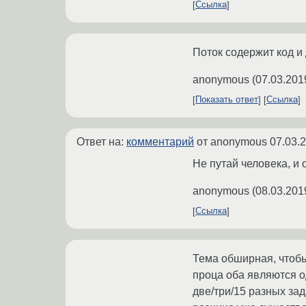
Ссылка
Поток содержит код и
anonymous
(
07.03.201
Показать ответ
Ссылка
Ответ на:
комментарий
от anonymous
07.03.
Не путай человека, и 
anonymous
(
08.03.201
Ссылка
Тема обширная, чтобы 
проца оба являются од
две/три/15 разных зад