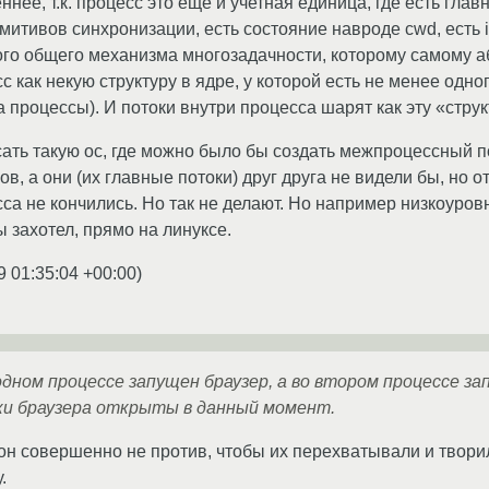
нее, т.к. процесс это еще и учетная единица, где есть глав
итивов синхронизации, есть состояние навроде cwd, есть ip
ого общего механизма многозадачности, которому самому а
 как некую структуру в ядре, у которой есть не менее одно
а процессы). И потоки внутри процесса шарят как эту «струк
ать такую ос, где можно было бы создать межпроцессный п
в, а они (их главные потоки) друг друга не видели бы, но 
сса не кончились. Но так не делают. Но например низкоуров
 захотел, прямо на линуксе.
9 01:35:04 +00:00
)
 одном процессе запущен браузер, а во втором процессе з
дки браузера открыты в данный момент.
н совершенно не против, чтобы их перехватывали и творили
.