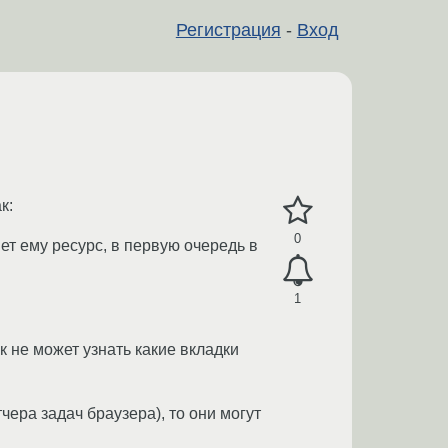
Регистрация
-
Вход
к:
0
т ему ресурс, в первую очередь в
1
к не может узнать какие вкладки
чера задач браузера), то они могут