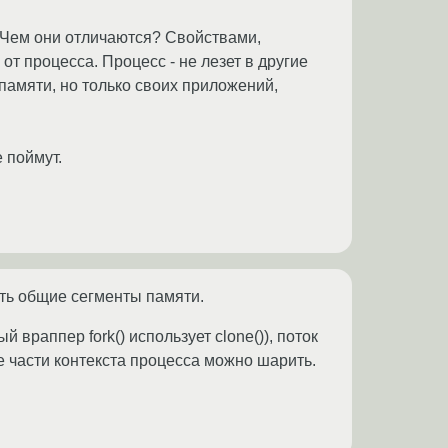
d. Чем они отличаются? Свойствами,
 от процесса. Процесс - не лезет в другие
 памяти, но только своих приложений,
 поймут.
есть общие сегменты памяти.
й враппер fork() использует clone()), поток
ие части контекста процесса можно шарить.