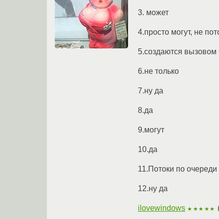
3. может
4.просто могут, не пот
5.создаются вызовом 
6.не только
7.ну да
8.да
9.могут
10.да
11.Потоки по очереди
12.ну да
ilovewindows
★★★★★