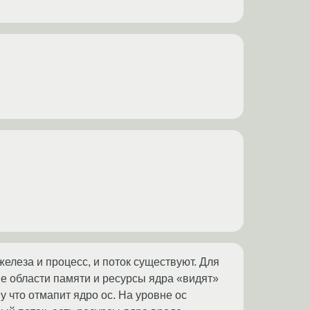
железа и процесс, и поток существуют. Для
кие области памяти и ресурсы ядра «видят»
у что отмапит ядро ос. На уровне ос