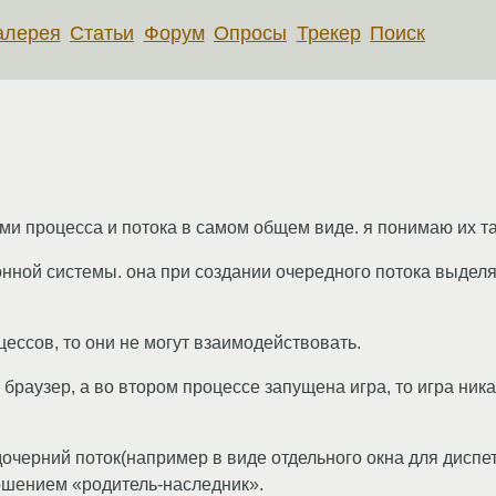
алерея
Статьи
Форум
Опросы
Трекер
Поиск
ми процесса и потока в самом общем виде. я понимаю их та
нной системы. она при создании очередного потока выделяе
цессов, то они не могут взаимодействовать.
браузер, а во втором процессе запущена игра, то игра ника
дочерний поток(например в виде отдельного окна для диспет
ошением «родитель-наследник».