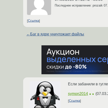
Последнее исправление: prozaik
07
Ссылка
←
Баг в ядре уничтожает файлы
Если забанили в гугле 
symon2014
(
07.03.
★★
Ссылка