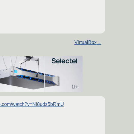
VirtualBox
→
ube.com/watch?v=Ni8udz5bRmU