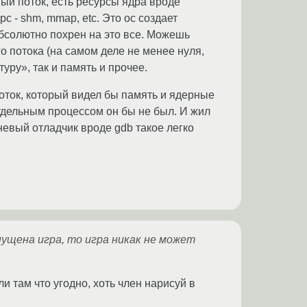
ный поток, есть ресурсы ядра вроде
c - shm, mmap, etc. Это ос создает
бсолютно похрен на это все. Можешь
го потока (на самом деле не менее нуля,
туру», так и память и прочее.
оток, который видел бы память и ядерные
отдельным процессом он бы не был. И жил
невый отладчик вроде gdb такое легко
апущена игра, то игра никак не может
 там что угодно, хоть член нарисуй в