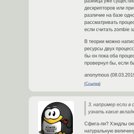
разница уже существен
дескрипторов или прим
различие на базе одн
рассматривать процесс
если считать zombie з
В теории можно напис
ресурсы двух процессо
бы он пока оба проце
провернул бы, если бы
anonymous
(
08.03.201
Ссылка
3. например если в
узнать какие вкла
Сфига-ли? Хэндлы око
натуральную величину