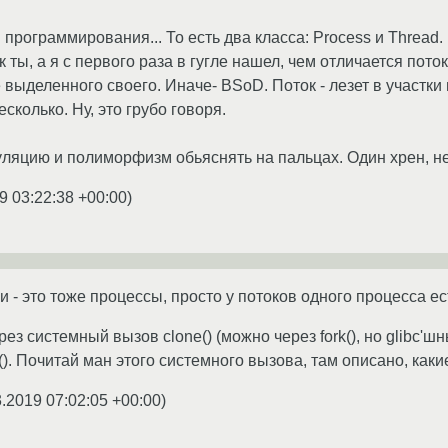
и программирования... То есть два класса: Process и Threa
к ты, а я с первого раза в гугле нашел, чем отличается поток
 выделенного своего. Иначе- BSoD. Поток - лезет в участки
сколько. Ну, это грубо говоря.
уляцию и полиморфизм обьяснять на пальцах. Один хрен, не
9 03:22:38 +00:00
)
ки - это тоже процессы, просто у потоков одного процесса 
з системный вызов clone() (можно через fork(), но glibc'шны
(). Почитай ман этого системного вызова, там описано, как
3.2019 07:02:05 +00:00
)