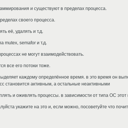
раммирования и существуют в пределах процесса.
пределах своего процесса.
ь её, удалять и т.д.
а mutex, semafor и т.д.
 процессах не могут взаимодействовать.
ся все его потоки тоже.
выделяет каждому определённое время. в это время он вып
сс становится активным, а остальные неактивными
плять и оживлять процессы. в зависимости от типа ОС это
луйста укажите на это и, если можно, посоветуйте что почи