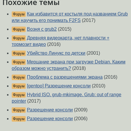
Похожие темы
Как избавится от костыля под названием Grub
Форум
или научить его понимать F2FS
(2017)
Возня с grub2
(2015)
Форум
Древняя видеокарта, нет плавности +
Форум
тормозит видео
(2016)
Убийство Линукс по детски
(2001)
Форум
Мерцание экрана при загрузке Debian. Каким
Форум
образом можно устранить?
(2018)
Проблема с разрешениями экрана
(2016)
Форум
[gentoo] Разрешение консоли
(2010)
Форум
Hybrid ISO. grub-mkimage. Grub: out of range
Форум
pointer
(2017)
Разрешение консоли
(2009)
Форум
Разрешение консоли
(2006)
Форум