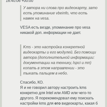
16:40:06 +00:00
У автора ни слова про видеокарту, зато
есть упоминание vbeinfo, что есть
намек на vesa.
VESA есть везде, упоминание про vesa
никакой доп. информации не дает.
Kms - это настройка конкретной
видеокарты и его модулей. Без помощи
автора (дополнительной информации:
документации на технику, lspci и тп)
копать в этом направлении - это
тыкать пальцем в небо.
Спасибо, КО.
Я и не говорил автору настроить kms
конкретно для Intel или AMD или чего-то
другого. Я порекомендовал ему поискать
настройки kms для
его
видеокарты, какая б