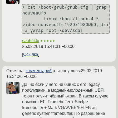
> cat /boot/grub/grub.cfg | grep 
nouveaufb

        linux /boot/linux-4.5 
video=nouveaufb:1920x1080@60,mtrr
saahriktu
★★★★★
25.02.2019 15:41:31 +00:00
Ссылка
Ответ на:
комментарий
от anonymous
25.02.2019
15:34:26 +00:00
Да, но если у него не бивис с его legacy
приблудами, а модный-молодежный UEFI,
то он получит чёрный экран. В таком случае
поможет EFI Framebuffer + Simlpe
framebuffer + Mark VGA/VBE/EFI FB as
generic system framebuffer. Но разрешение