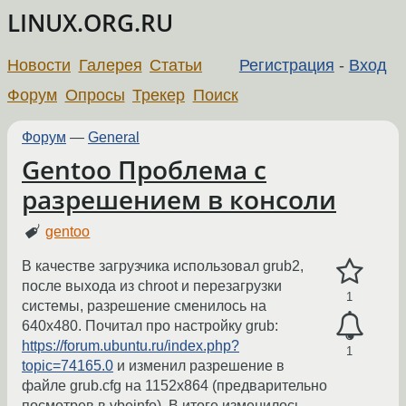
LINUX.ORG.RU
Новости
Галерея
Статьи
Регистрация
-
Вход
Форум
Опросы
Трекер
Поиск
Форум
—
General
Gentoo Проблема с
разрешением в консоли
gentoo
В качестве загрузчика использовал grub2,
после выхода из chroot и перезагрузки
1
системы, разрешение сменилось на
640х480. Почитал про настройку grub:
https://forum.ubuntu.ru/index.php?
1
topic=74165.0
и изменил разрешение в
файле grub.cfg на 1152х864 (предварительно
посмотрев в vbeinfo). В итоге изменилось