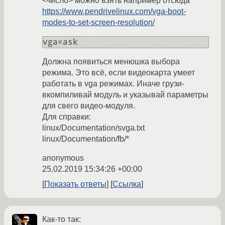
<число> можно взять например отсюда
https://www.pendrivelinux.com/vga-boot-
modes-to-set-screen-resolution/
vga=ask
Должна появиться менюшка выбора
режима. Это всё, если видеокарта умеет
работать в vga режимах. Иначе грузи-
вкомпиливай модуль и указывай параметры
для свего видео-модуля.
Для справки:
linux/Documentation/svga.txt
linux/Documentation/fb/*
anonymous
25.02.2019 15:34:26 +00:00
Показать ответы
Ссылка
Как-то так: