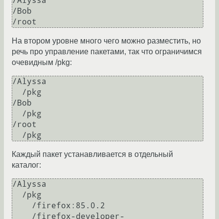
/Alyssa

/Bob

На втором уровне много чего можно разместить, но
речь про управление пакетами, так что ограничимся
очевидным /pkg:
/Alyssa

  /pkg

/Bob

  /pkg

/root

Каждый пакет устанавливается в отдельный
каталог:
/Alyssa

  /pkg

    /firefox:85.0.2

    /firefox-developer-