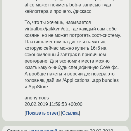
alice может поиметь bob-а записью туда
кейлоггера и прочего. /дискасс
То, что ты хочешь, называется
virtualbox/jail/kvm/etc, где каждый сам себе
хозяин, но не может потрогать хост-систему.
Платишь местом на диске и памятью,
которую сейчас можно купить 16гб на
сэкономленный завтрак
в приличном
ресторане
. Для экономии места можно
юзать какую-нибудь специфичную CoW фс.
А вообще пакеты и версии для юзера это
головняк, дай им /Applications, .app bundles
и AppStore.
anonymous
20.02.2019 11:59:53 +00:00
Показать ответ
Ссылка