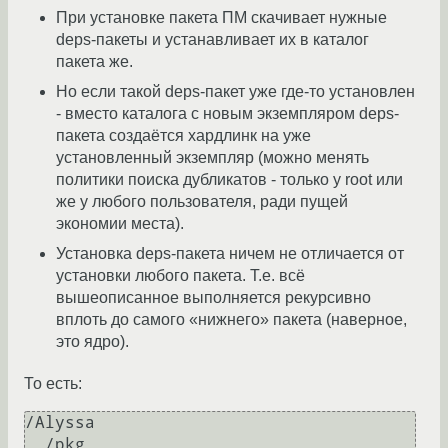
При установке пакета ПМ скачивает нужные
deps-пакеты и устанавливает их в каталог
пакета же.
Но если такой deps-пакет уже где-то установлен
- вместо каталога с новым экземпляром deps-
пакета создаётся хардлинк на уже
установленный экземпляр (можно менять
политики поиска дубликатов - только у root или
же у любого пользователя, ради пущей
экономии места).
Установка deps-пакета ничем не отличается от
установки любого пакета. Т.е. всё
вышеописанное выполняется рекурсивно
вплоть до самого «нижнего» пакета (наверное,
это ядро).
То есть:
/Alyssa

  /pkg
