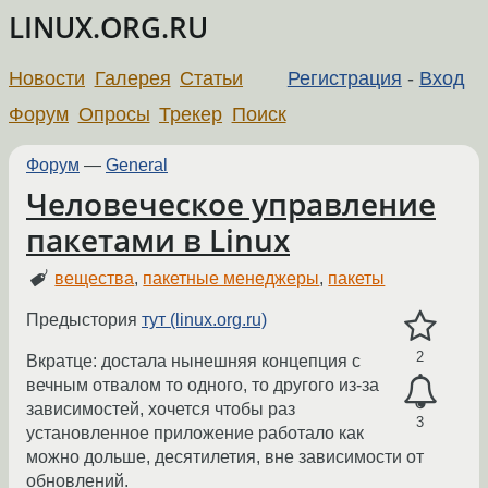
LINUX.ORG.RU
Новости
Галерея
Статьи
Регистрация
-
Вход
Форум
Опросы
Трекер
Поиск
Форум
—
General
Человеческое управление
пакетами в Linux
вещества
,
пакетные менеджеры
,
пакеты
Предыстория
тут (linux.org.ru)
2
Вкратце: достала нынешняя концепция с
вечным отвалом то одного, то другого из-за
зависимостей, хочется чтобы раз
3
установленное приложение работало как
можно дольше, десятилетия, вне зависимости от
обновлений.