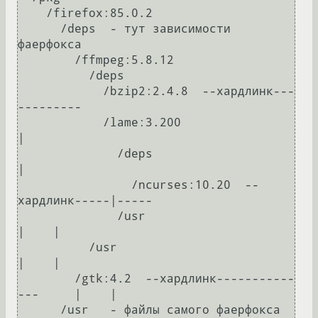
    /firefox:85.0.2

      /deps  - тут зависимости 
фаерфокса

        /ffmpeg:5.8.12

          /deps

            /bzip2:2.4.8  --хардлинк---
---------

            /lame:3.200                        
|

              /deps                            
|

                /ncurses:10.20  --
хардлинк-----|-----

              /usr                             
|    |  

          /usr                                 
|    |

        /gtk:4.2  --хардлинк-----------
---     |    |

      /usr   - файлы самого фаерфокса    