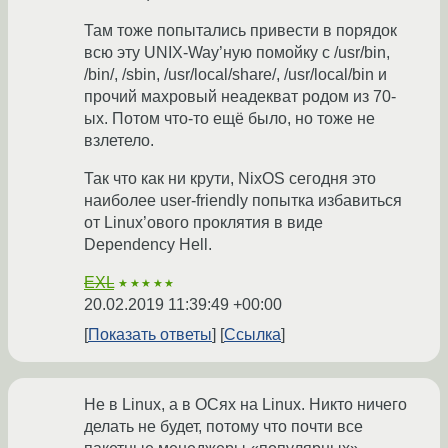
Там тоже попытались привести в порядок
всю эту UNIX-Way’ную помойку с /usr/bin,
/bin/, /sbin, /usr/local/share/, /usr/local/bin и
прочий махровый неадекват родом из 70-
ых. Потом что-то ещё было, но тоже не
взлетело.
Так что как ни крути, NixOS сегодня это
наиболее user-friendly попытка избавиться
от Linux’ового проклятия в виде
Dependency Hell.
EXL
★★★★★
20.02.2019 11:39:49 +00:00
Показать ответы
Ссылка
Не в Linux, а в ОСях на Linux. Никто ничего
делать не будет, потому что почти все