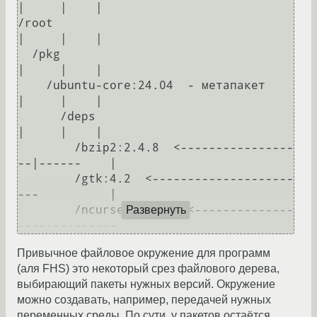
|     |    |

/root                                    
|     |    |

  /pkg                                   
|     |    |

    /ubuntu-core:24.04  - метапакет      
|     |    |

      /deps                              
|     |    |

        /bzip2:2.4.8  <----------------
--|------    |

        /gtk:4.2  <--------------------
---          |              

        /ncurses:10.20  <--------------
Развернуть
Привычное файловое окружение для программ
(аля FHS) это некоторый срез файлового дерева,
выбирающий пакеты нужных версий. Окружение
можно создавать, например, передачей нужных
переменных среды. По сути, у пакетов остаётся