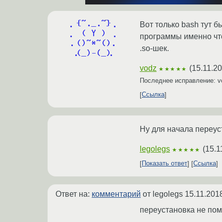
Вот только bash тут б
программы именно что
.so-шек.
vodz
(
15.11.20
★★★★★
Последнее исправление: 
Ссылка
Ну для начала переус
legolegs
(
15.1
★★★★★
Показать ответ
Ссылка
Ответ на:
комментарий
от legolegs
15.11.201
переустановка не пом