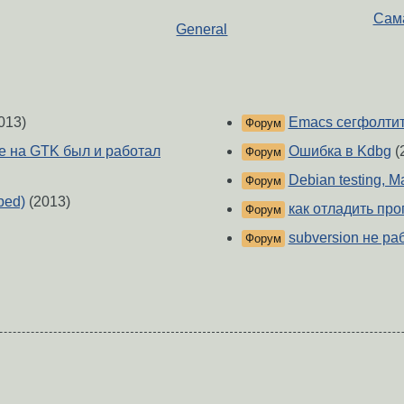
Сама
General
013)
Emacs сегфолти
Форум
не на GTK был и работал
Ошибка в Kdbg
(
Форум
Debian testing, Ma
Форум
ped)
(2013)
как отладить про
Форум
subversion не ра
Форум