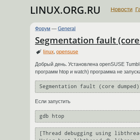
LINUX.ORG.RU
Новости
Г
Форум
—
General
Segmentation fault (cor
linux
,
opensuse
Добрый день. Установлена openSUSE Tumbl
программ htop и watch) программа не запуск
Segmentation fault (core dumped)
Если запустить
gdb htop
[Thread debugging using libthrea