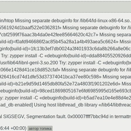
in/htop Missing separate debuginfo for /lib64/ld-linux-x86-64.so.
61924d1baaf522e036281f» Missing separate debuginfo for /lib6
7cbf2599f76aac3b4da0e42fee85664620c42c7» Missing separate de
build-id)=f0afd946686f2ac85b45a28a1a4b493aea5c6624» Missing 
buginfo(build-id)=1fc13b3ef7db0024a3f401933c6da8b266a8e06c»
200 Try: zypper install -C «debuginfo(build-id)=dda884055209
usr/lib64/libnl-genl-3.so.200 Try: zypper install -C «debuginfo(b
66e1428d41ce18d852cfaf» Missing separate debuginfo for /lib64
926416cd74d1dfe53d37374041bca37ee80c598» Missing separate d
build-id)=b21e9d59d1465db80fa52e72a4803f1901202e6d» Missing 
 «debuginfo(build-id)=98ced1869805167e6fd6985995d165e693cbf
0 Try: zypper install -C «debuginfo(build-id)=b5ad7ea10e4e88
ad_db enabled] Using host libthread_db library «/lib64/libthrea
l SIGSEGV, Segmentation fault. 0x00007ffff7bbc94d in termattrs_
16:44 +00:00
)
автор топика