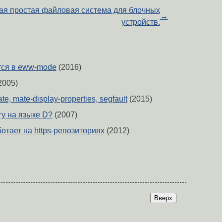
я простая файловая система для блочных
→
устройств.
тся в eww-mode
(2016)
2005)
te, mate-display-properties, segfault
(2015)
гу на языке D?
(2007)
ботает на https-репозиториях
(2012)
Вверх