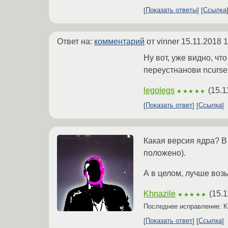
Показать ответы
Ссылка
Ответ на:
комментарий
от vinner
15.11.2018 1
Ну вот, уже видно, чт
переустнанови ncurse
legolegs
(
15.1
★★★★★
Показать ответ
Ссылка
Какая версия ядра? В
положено).
А в целом, лучше воз
Khnazile
(
15.1
★★★★★
Последнее исправление: K
Показать ответ
Ссылка