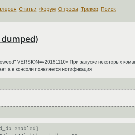
алерея
Статьи
Форум
Опросы
Трекер
Поиск
e dumped)
eweed" VERSION=«20181110» При запуске некоторых кома
ает, а в консоли появляется нотификация
d_db enabled]
