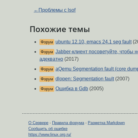
←
Проблемы c lsof
Похожие темы
ubuntu 12.10, emacs 24.1 seg fault
(2
Форум
Jabber-клиент посоветуйте, чтобы 
Форум
адекватно
(2017)
aQemu Segmentation fault (core dum
Форум
dlopen: Segmentation fault
(2007)
Форум
Ошибка в Gdb
(2005)
Форум
О Сервере
-
Правила форума
-
Разметка Markdown
Сообщить об ошибке
https://www.linux.org.ru/