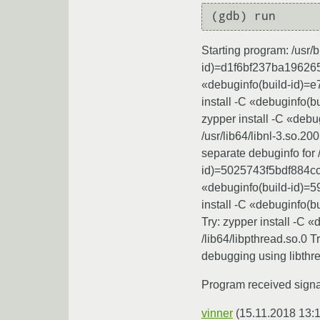
(gdb) run
Starting program: /usr/b
id)=d1f6bf237ba1962655
«debuginfo(build-id)=e
install -C «debuginfo(
zypper install -C «de
/usr/lib64/libnl-3.so.
separate debuginfo for /
id)=5025743f5bdf884cc0
«debuginfo(build-id)=5
install -C «debuginfo(
Try: zypper install -C
/lib64/libpthread.so.
debugging using libthre
Program received signa
vinner
(
15.11.2018 13: