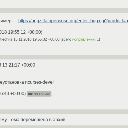
пример —
https://bugzilla.opensuse.org/enter_bug.cgi?produ
018 19:55:12 +00:00
)
tlechris
15.11.2018 19:55:32 +00:00
(всего
исправлений: 1
)
8 13:21:17 +00:00
еустановка ncurses-devel
46:43 +00:00
)
автор топика
ему. Тема перемещена в архив.