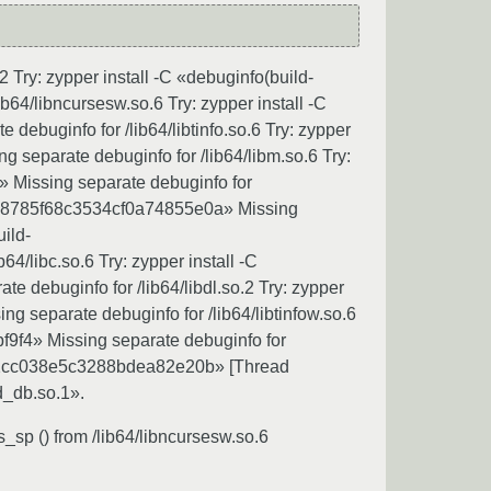
2 Try: zypper install -C «debuginfo(build-
4/libncursesw.so.6 Try: zypper install -C
buginfo for /lib64/libtinfo.so.6 Try: zypper
separate debuginfo for /lib64/libm.so.6 Try:
 Missing separate debuginfo for
26dd8785f68c3534cf0a74855e0a» Missing
uild-
/libc.so.6 Try: zypper install -C
ebuginfo for /lib64/libdl.so.2 Try: zypper
separate debuginfo for /lib64/libtinfow.so.6
9f4» Missing separate debuginfo for
d4e2cc038e5c3288bdea82e20b» [Thread
d_db.so.1».
sp () from /lib64/libncursesw.so.6