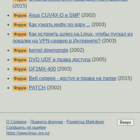
(2015)
Asus CUV4X-D и SMP
(2002)
Форум
Как узнать инфу по ядру ...
(2003)
Форум
Как нстроить шлюз на Linux, чтобы пускал из
Форум
локалки на VPN-сервер в Интернете?
(2003)
kernel downgrsde
(2002)
Форум
DVD UDF и права доступа
(2005)
Форум
GF2MX-400
(2003)
Форум
Веб сервер - доступ и права на папки
(2015)
Форум
PATCH
(2002)
Форум
О Сервере
-
Правила форума
-
Разметка Markdown
Вверх
Сообщить об ошибке
https://www.linux.org.ru/