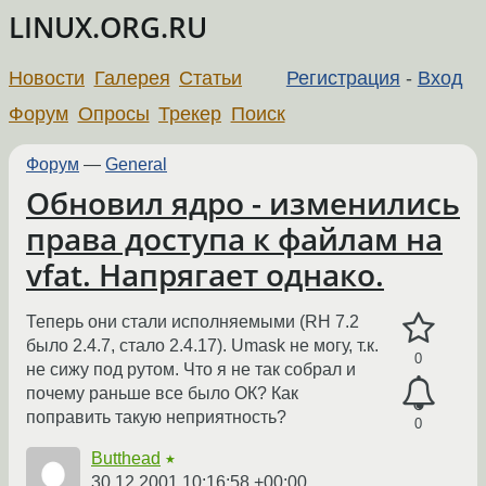
LINUX.ORG.RU
Новости
Галерея
Статьи
Регистрация
-
Вход
Форум
Опросы
Трекер
Поиск
Форум
—
General
Обновил ядро - изменились
права доступа к файлам на
vfat. Напрягает однако.
Теперь они стали исполняемыми (RH 7.2
было 2.4.7, стало 2.4.17). Umask не могу, т.к.
0
не сижу под рутом. Что я не так собрал и
почему раньше все было ОК? Как
поправить такую неприятность?
0
Butthead
★
30.12.2001 10:16:58 +00:00