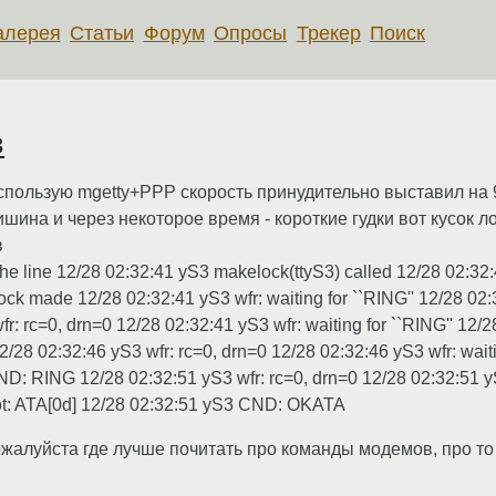
алерея
Статьи
Форум
Опросы
Трекер
Поиск
з
использую mgetty+PPP скорость принудительно выставил н
шина и через некоторое время - короткие гудки вот кусок л
в
 the line 12/28 02:32:41 yS3 makelock(ttyS3) called 12/28 02:3
lock made 12/28 02:32:41 yS3 wfr: waiting for ``RING'' 12/28 02
 rc=0, drn=0 12/28 02:32:41 yS3 wfr: waiting for ``RING'' 12/28
8 02:32:46 yS3 wfr: rc=0, drn=0 12/28 02:32:46 yS3 wfr: waiti
CND: RING 12/28 02:32:51 yS3 wfr: rc=0, drn=0 12/28 02:32:51 
ot: ATA[0d] 12/28 02:32:51 yS3 CND: OKATA
ожалуйста где лучше почитать про команды модемов, про то