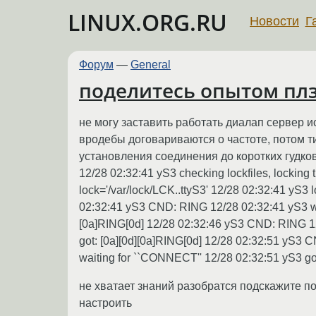
LINUX.ORG.RU
Новости
Г
Форум
—
General
поделитесь опытом пл
не могу заставить работать диалап сервер 
вродебы договариваются о частоте, потом ти
установления соединения до коротких гудко
12/28 02:32:41 yS3 checking lockfiles, locking
lock='/var/lock/LCK..ttyS3' 12/28 02:32:41 yS3 
02:32:41 yS3 CND: RING 12/28 02:32:41 yS3 wfr:
[0a]RING[0d] 12/28 02:32:46 yS3 CND: RING 12/2
got: [0a][0d][0a]RING[0d] 12/28 02:32:51 yS3 
waiting for ``CONNECT'' 12/28 02:32:51 yS3 g
не хватает знаний разобратся подскажите п
настроить