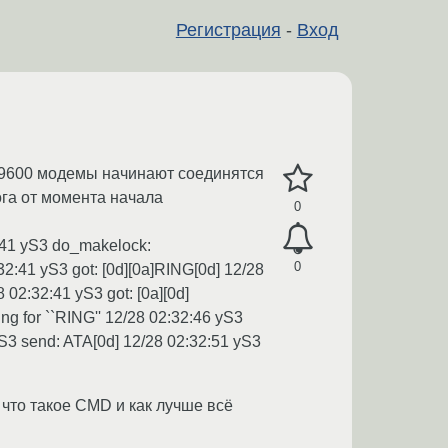
Регистрация
-
Вход
а 9600 модемы начинают соединятся
ога от момента начала
0
2:41 yS3 do_makelock:
0
:32:41 yS3 got: [0d][0a]RING[0d] 12/28
 02:32:41 yS3 got: [0a][0d]
ng for ``RING'' 12/28 02:32:46 yS3
yS3 send: ATA[0d] 12/28 02:32:51 yS3
 что такое CMD и как лучше всё