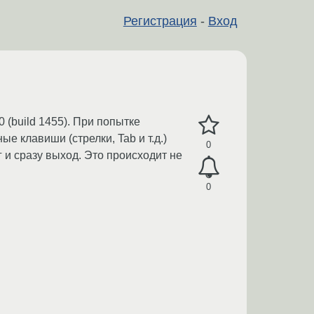
Регистрация
-
Вход
(build 1455). При попытке
е клавиши (стрелки, Tab и т.д.)
0
г и сразу выход. Это происходит не
0