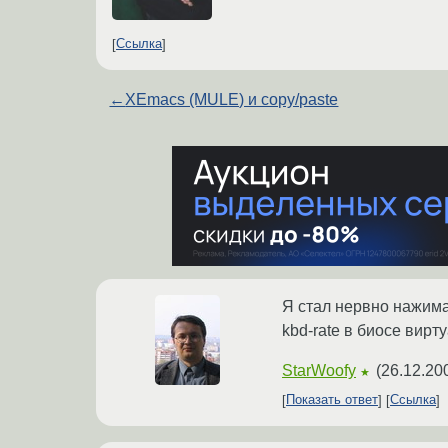
Ссылка
←
XEmacs (MULE) и copy/paste
Я стал нервно нажимат
kbd-rate в биосе вирт
StarWoofy
(
26.12.20
★
Показать ответ
Ссылка