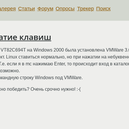
алерея
Статьи
Форум
Опросы
Трекер
Поиск
атие клавиш
VT82C694T на Windows 2000 была установлена VMWare 3.0 
т. Linux ставиться нормально, но при нажатии на небуквенны
.е. если я в mc нажимаю Enter, то происходит вход в катало
евозможно.
командную строку Windows под VMWare.
но победить? Очень срочно нужно! :-(