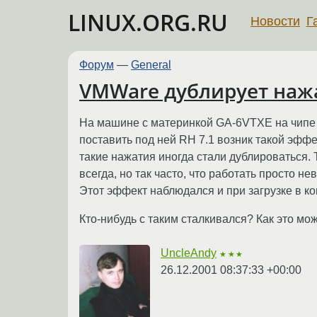
LINUX.ORG.RU
Новости
Г
Форум
—
General
VMWare дублирует наж
На машине с материнкой GA-6VTXE на чипе 
поставить под ней RH 7.1 возник такой эффек
такие нажатия иногда стали дублироваться. Т
всегда, но так часто, что работать просто н
Этот эффект наблюдался и при загрузке в 
Кто-нибудь с таким сталкивался? Как это мож
UncleAndy
★★★
26.12.2001 08:37:33 +00:00