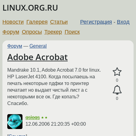
LINUX.ORG.RU
Новости
Галерея
Статьи
Регистрация
-
Вход
Форум
Опросы
Трекер
Поиск
Форум
—
General
Adobe Acrobat
Mandrake 10.1, Adobe Acrobat 7.0 for linux.
HP LaserJet 4100. Когда посылаешь на
0
печать некоторые пдфки то принтер
печатает но выдает чистый лист а с
некоторыми все ок. Где копать?
0
Спасибо.
qsloqs
★★
12.06.2006 21:20:35 +00:00