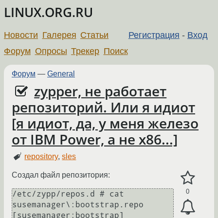
LINUX.ORG.RU
Новости
Галерея
Статьи
Регистрация
-
Вход
Форум
Опросы
Трекер
Поиск
Форум
—
General
zypper, не работает
репозиторий. Или я идиот
[я идиот, да, у меня железо
от IBM Power, а не x86...]
repository
,
sles
Создал файл репозитория:
0
/etc/zypp/repos.d # cat 
susemanager\:bootstrap.repo

[susemanager:bootstrap]
