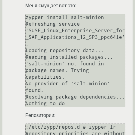
Меня смущает вот это:
zypper install salt-minion

Refreshing service 
'SUSE_Linux_Enterprise_Server_for
_SAP_Applications_12_SP3_ppc64le'
.

Loading repository data...

Reading installed packages...

'salt-minion' not found in 
package names. Trying 
capabilities.

No provider of 'salt-minion' 
found.

Resolving package dependencies...

Репозитории:
:/etc/zypp/repos.d # zypper lr

Repository priorities are without 