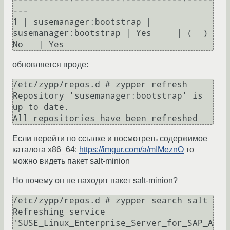
---

1 | susemanager:bootstrap | 
susemanager:bootstrap | Yes     | (  ) 
обновляется вроде:
/etc/zypp/repos.d # zypper refresh

Repository 'susemanager:bootstrap' is 
up to date.

Если перейти по ссылке и посмотреть содержимое
каталога x86_64:
https://imgur.com/a/mIMeznO
то
можно видеть пакет salt-minion
Но почему он не находит пакет salt-minion?
/etc/zypp/repos.d # zypper search salt

Refreshing service 
'SUSE_Linux_Enterprise_Server_for_SAP_A