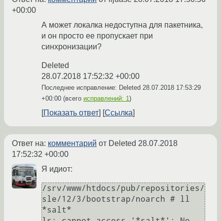
+00:00
А может локалка недоступна для пакетника,
и он просто ее пропускает при
синхронизации?
Deleted
28.07.2018 17:52:32 +00:00
Последнее исправление: Deleted
28.07.2018 17:53:29
+00:00
(всего
исправлений: 1
)
Показать ответ
Ссылка
Ответ на:
комментарий
от Deleted
28.07.2018
17:52:32 +00:00
Я идиот:
/srv/www/htdocs/pub/repositories/
sle/12/3/bootstrap/noarch # ll 
*salt*

ls: cannot access '*salt*': No 