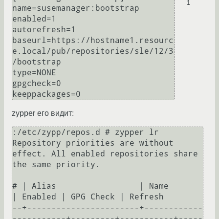
1
name=susemanager:bootstrap

enabled=1

autorefresh=1

baseurl=https://hostname1.resourc
e.local/pub/repositories/sle/12/3
/bootstrap

type=NONE

gpgcheck=0

zypper его видит:
:/etc/zypp/repos.d # zypper lr

Repository priorities are without 
effect. All enabled repositories share 
the same priority.

# | Alias                 | Name                  
| Enabled | GPG Check | Refresh

--+-----------------------+------------
-----------+---------+-----------+-----