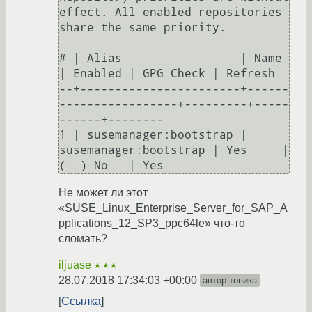
effect. All enabled repositories 
share the same priority.

# | Alias                 | Name                  
| Enabled | GPG Check | Refresh

--+-----------------------+------
-----------------+---------+-----
------+--------

1 | susemanager:bootstrap | 
susemanager:bootstrap | Yes     | 
Не может ли этот
«SUSE_Linux_Enterprise_Server_for_SAP_A
pplications_12_SP3_ppc64le» что-то
сломать?
iljuase
★★★
28.07.2018 17:34:03 +00:00
автор топика
Ссылка