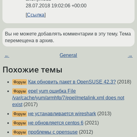
28.07.2018 19:02:06 +00:00
Ссылка
Вы не можете добавлять комментарии в эту тему. Тема
перемещена в архив.
←
General
→
Похожие темы
Как обновить пакет в OpenSUSE 42.3?
(2018)
Форум
epel yum ошибка File
Форум
/var/cache/yum/armhfp/7/epel/metalink.xml does not
exist
(2017)
не устанавливается wireshark
(2013)
Форум
не обновляется centos 6
(2021)
Форум
проблемы c opensuse
(2012)
Форум