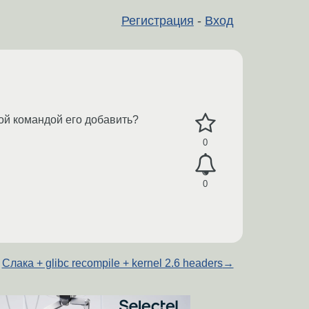
Регистрация
-
Вход
акой командой его добавить?
0
0
Слака + glibc recompile + kernel 2.6 headers
→