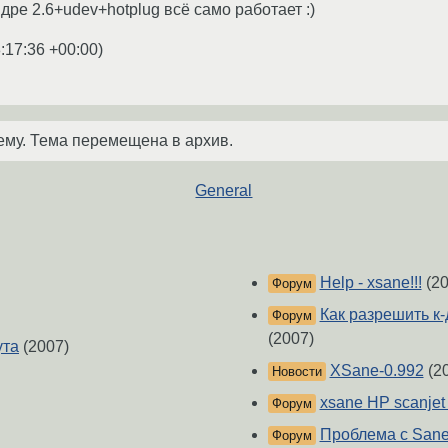
ядре 2.6+udev+hotplug всё само работает :)
:17:36 +00:00
)
ему. Тема перемещена в архив.
General
Help - xsane!!!
(20
Форум
Как разрешить к
Форум
(2007)
ута
(2007)
XSane-0.992
(2
Новости
xsane HP scanjet
Форум
Проблема с San
Форум