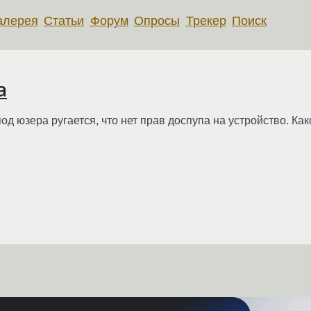
алерея
Статьи
Форум
Опросы
Трекер
Поиск
а
 под юзера ругается, что нет прав доспупа на устройство. К