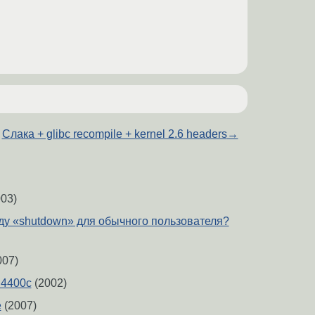
Слака + glibc recompile + kernel 2.6 headers
→
03)
-ду «shutdown» для обычного пользователя?
007)
 4400c
(2002)
e
(2007)