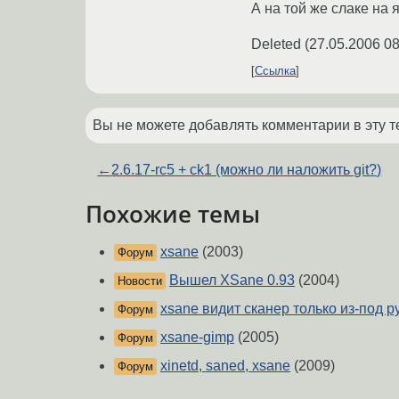
А на той же слаке на 
Deleted
(
27.05.2006 08
Ссылка
Вы не можете добавлять комментарии в эту т
←
2.6.17-rc5 + ck1 (можно ли наложить git?)
Похожие темы
xsane
(2003)
Форум
Вышел XSane 0.93
(2004)
Новости
xsane видит сканер только из-под р
Форум
xsane-gimp
(2005)
Форум
xinetd, saned, xsane
(2009)
Форум