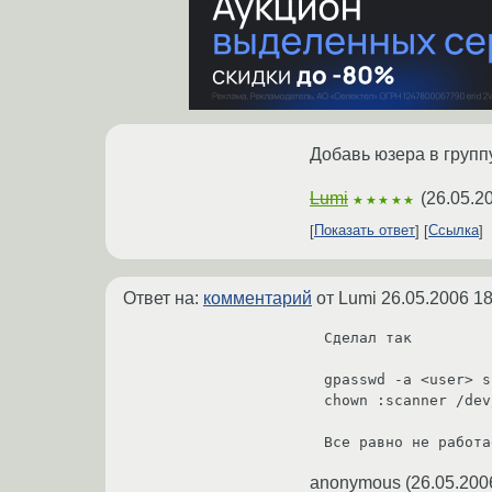
Добавь юзера в группу
Lumi
(
26.05.2
★★★★★
Показать ответ
Ссылка
Ответ на:
комментарий
от Lumi
26.05.2006 18
Сделал так

gpasswd -a <user> s
chown :scanner /dev
Все равно не работа
anonymous
(
26.05.200