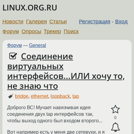
LINUX.ORG.RU
Новости
Галерея
Статьи
Регистрация
-
Вход
Форум
Опросы
Трекер
Поиск
Форум
—
General
Соединение
виртуальных
интерфейсов...ИЛИ хочу то,
не знаю что
bridge
,
ethernet
,
loopback
,
tap
Доброго ВС! Мучает навязчивая идея
соединения двух tap интерфейсов так,
0
чтобы выход одного был входом второго...
Вот например есть у меня две сетевухи, и я