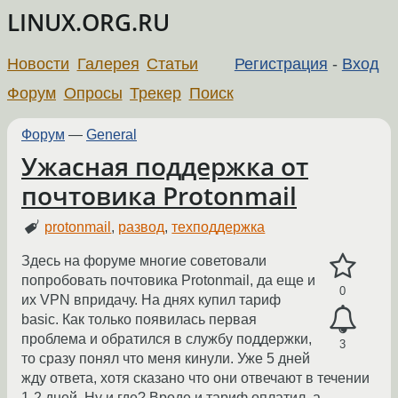
LINUX.ORG.RU
Новости
Галерея
Статьи
Регистрация
-
Вход
Форум
Опросы
Трекер
Поиск
Форум
—
General
Ужасная поддержка от
почтовика Protonmail
protonmail
,
развод
,
техподдержка
Здесь на форуме многие советовали
попробовать почтовика Protonmail, да еще и
0
их VPN впридачу. На днях купил тариф
basic. Как только появилась первая
проблема и обратился в службу поддержки,
3
то сразу понял что меня кинули. Уже 5 дней
жду ответа, хотя сказано что они отвечают в течении
1-2 дней. Ну и где? Вроде и тариф оплатил, а