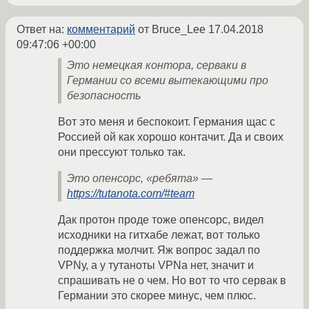
Ответ на:
комментарий
от Bruce_Lee
17.04.2018
09:47:06 +00:00
Это немецкая контора, серваки в
Германии со всеми вытекающими про
безопасность
Вот это меня и беспокоит. Германия щас с
Россией ой как хорошо контачит. Да и своих
они прессуют только так.
Это опенсорс, «ребята» —
https://tutanota.com/#team
Дак протон проде тоже опенсорс, видел
исходники на гитхабе лежат, вот только
поддержка молчит. Яж вопрос задал по
VPNу, а у тутаноты VPNа нет, значит и
спрашивать не о чем. Но вот то что сервак в
Германии это скорее минус, чем плюс.