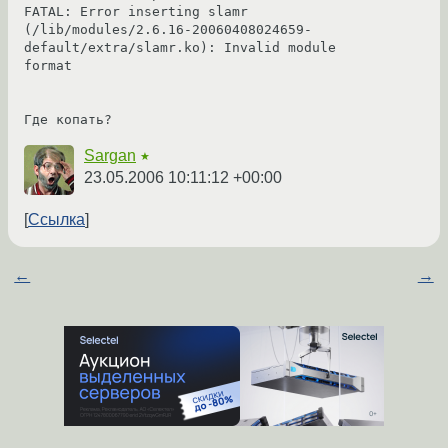
FATAL: Error inserting slamr 
(/lib/modules/2.6.16-20060408024659-
default/extra/slamr.ko): Invalid module 
format

Где копать?
Sargan
★
23.05.2006 10:11:12 +00:00
Ссылка
←
→