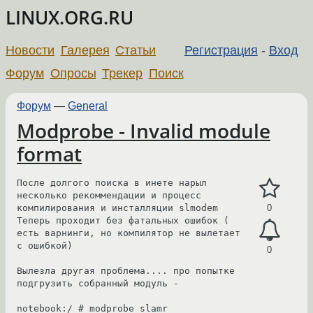
LINUX.ORG.RU
Новости
Галерея
Статьи
Регистрация
-
Вход
Форум
Опросы
Трекер
Поиск
Форум
—
General
Modprobe - Invalid module
format
После долгого поиска в инете нарыл 
несколько рекоммендации и процесс 
компилирования и инсталляции slmodem 

0
Теперь проходит без фатальных ошибок ( 
есть варнинги, но компилятор не вылетает 
с ошибкой)

0
Вылезла другая проблема.... про попытке 
подгрузить собранный модуль -

notebook:/ # modprobe slamr
