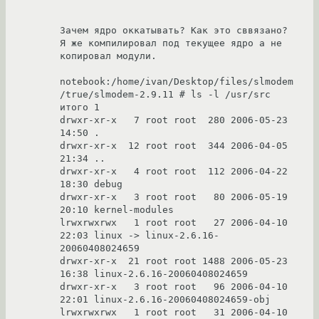
Зачем ядро оккатывать? Как это сввязано? 
Я же компилировал под текущее ядро а не 
копировал модули.

notebook:/home/ivan/Desktop/files/slmodem
/true/slmodem-2.9.11 # ls -l /usr/src

итого 1

drwxr-xr-x   7 root root  280 2006-05-23 
14:50 .

drwxr-xr-x  12 root root  344 2006-04-05 
21:34 ..

drwxr-xr-x   4 root root  112 2006-04-22 
18:30 debug

drwxr-xr-x   3 root root   80 2006-05-19 
20:10 kernel-modules

lrwxrwxrwx   1 root root   27 2006-04-10 
22:03 linux -> linux-2.6.16-
20060408024659

drwxr-xr-x  21 root root 1488 2006-05-23 
16:38 linux-2.6.16-20060408024659

drwxr-xr-x   3 root root   96 2006-04-10 
22:01 linux-2.6.16-20060408024659-obj

lrwxrwxrwx   1 root root   31 2006-04-10 