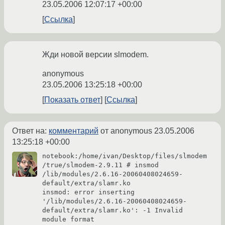
23.05.2006 12:07:17 +00:00
Ссылка
Жди новой версии slmodem.
anonymous
23.05.2006 13:25:18 +00:00
Показать ответ
Ссылка
Ответ на:
комментарий
от anonymous
23.05.2006
13:25:18 +00:00
notebook:/home/ivan/Desktop/files/slmodem
/true/slmodem-2.9.11 # insmod 
/lib/modules/2.6.16-20060408024659-
default/extra/slamr.ko

insmod: error inserting 
'/lib/modules/2.6.16-20060408024659-
default/extra/slamr.ko': -1 Invalid 
module format
