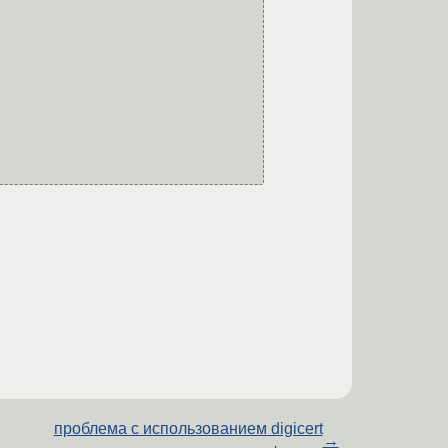
проблема с использованием digicert
→