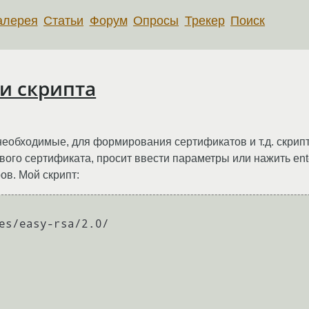
алерея
Статьи
Форум
Опросы
Трекер
Поиск
и скрипта
необходимые, для формирования сертификатов и т.д. скрипт
ого сертификата, просит ввести параметры или нажить enter
ов. Мой скрипт:
es/easy-rsa/2.0/
