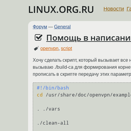
LINUX.ORG.RU
Новости
Г
Форум
—
General
Помощь в написани
openvpn
,
script
Хочу сделать скрипт, который вызывает все 
вызываю ./build-ca для формирования корнев
прописать в скрипте передачу этих параметр
#!/bin/bash
cd
 /usr/share/doc/openvpn/exampl
. ./vars

./clean-all
