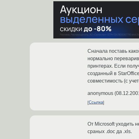
Сначала поставь какой
нормально переварива
принтерах. Если получ
созданный в StarOffic
совместимость (с учет
anonymous
(
08.12.200
Ссылка
От Microsoft уходить
сраных .doc да .xls.