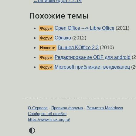
←
ошибки ядра 2.2.14
Похожие темы
Open Office ---> Libre Office
(2011)
Форум
Облако
(2012)
Форум
Вышел KOffice 2.3
(2010)
Новости
Редактирование ODF для android
(2
Форум
Microsoft приближает вендекапец
(2
Форум
О Сервере
-
Правила форума
-
Разметка Markdown
Сообщить об ошибке
https://www.linux.org.ru/