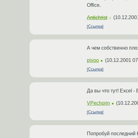
Office.
Antichrist
(
10.12.200
☆
Ссылка
А чем собственно плох
pivoo
(
10.12.2001 07
★
Ссылка
Да вы что тут! Excel 
VPechorin
(
10.12.20
★
Ссылка
Попробуй последний K