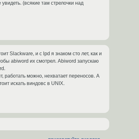
 увидеть. (всякие там стрелочки над
т Slackware, и с lpd я знаком сто лет, как и
чтобы abiword их смотрел. Abiword запускаю
rd.
т, работать можно, нехватает переносов. А
стоит искать виндовс в UNIX.