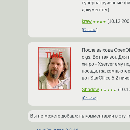
супернакрученные фичи
документом)
kraw
(
10.12.200
★★★★
Ссылка
После выхода OpenOffic
с gs. Вот так вот. Дл
хитро - Xserver ему 
посадил за компьютер
вот StarOffice 5.2 ни
Shadow
(
10.1
★★★★★
Ссылка
Вы не можете добавлять комментарии в эту т