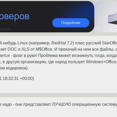
-нибудь Linux (например, RedHat 7.2) плюс русский StarOffic
ет DOC и XLS от M$Office. И прокачай на нем все файлы, о
ится - флаг в руки! Проблема может возникнуть тогда, когд
e, в другую организацию, где народ пользует Windows+Office
ом кодировок).
1 18:32:31 +00:00
)
 не надо - они представляют ЛУЧШУЮ операционную систему 