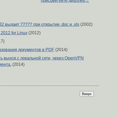
присоветуйте диаллер
→
n32 выдает ????? при открытии .doc и .xls
(2002)
 2012 for Linux
(2012)
7)
зования документов в PDF
(2014)
ть выход с локальной сети, через OpenVPN
иента.
(2014)
Вверх