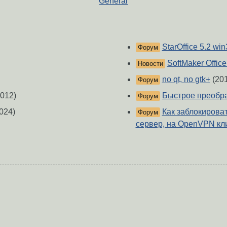
General
StarOffice 5.2 wi
Форум
SoftMaker Office
Новости
no qt, no gtk+
(201
Форум
012)
Быстрое преобра
Форум
024)
Как заблокирова
Форум
сервер, на OpenVPN кл