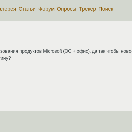
алерея
Статьи
Форум
Опросы
Трекер
Поиск
зования продуктов Microsoft (ОС + офис), да так чтобы но
тину?